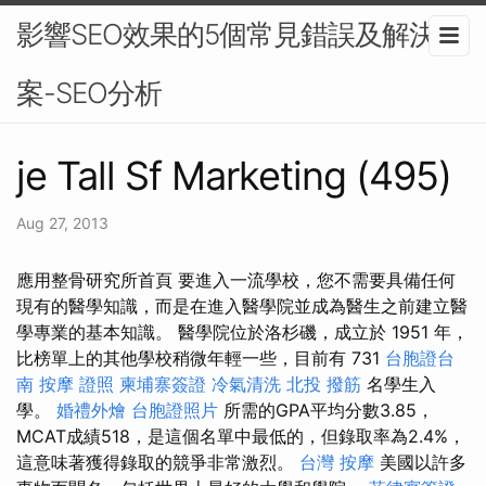
影響SEO效果的5個常見錯誤及解決方
案-SEO分析
je Tall Sf Marketing (495)
Aug 27, 2013
應用整骨研究所首頁 要進入一流學校，您不需要具備任何
現有的醫學知識，而是在進入醫學院並成為醫生之前建立醫
學專業的基本知識。 醫學院位於洛杉磯，成立於 1951 年，
比榜單上的其他學校稍微年輕一些，目前有 731
台胞證台
南
按摩 證照
柬埔寨簽證
冷氣清洗
北投 撥筋
名學生入
學。
婚禮外燴
台胞證照片
所需的GPA平均分數3.85，
MCAT成績518，是這個名單中最低的，但錄取率為2.4%，
這意味著獲得錄取的競爭非常激烈。
台灣 按摩
美國以許多