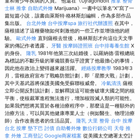
童和青少年疾病的人員。 他還在《Újragondolt
推拿 整骨
士林 推拿
自助式外燴
Marijuana》一書中以筆名“X”寫了一
篇短篇小說，該書由萊斯特·格林斯彭編輯，作為多部作品
集出版。
台北外燴
台中按摩spa
旅行社代辦護照
在其中，
薩根描述了這種藥物如何刺激他的一些工作並增強他的經
驗。
歐式外燴
直到薩根去世後，格林斯彭才向這位天文學
家的傳記作者透露，
牙醫
按摩師證照班
台中排毒養生館
X
的身份。
隆乳
1981年他第三次結婚後，以羅納德·雷根總統
為標誌的不斷升級的軍備競賽似乎證實了他最擔心的事情，
因此他在政治上變得越來越活躍。
經絡按摩教學
1983年3
月，雷根政府宣布了戰略防禦計劃，即「星際大戰」計劃，
其中天基武器將保護美國免受蘇聯核威脅。
冷氣清洗
薩根
立即公開反對該計劃，並解釋說這可能會破壞大國之間的核
平衡，使核裁軍進程無法進行，增加核毀滅人類的可能性。
如果我們想將其置於各種治療程序中，那麼這是一種額外的
治療方法，可以與其他健康專業人士（例如醫生、物理治療
師）合作改善患者的生活品質。
隆乳
大里 整骨
台中 按摩
台北 按摩
墊下巴
討債
自助餐外燴
數位行銷公司
天母 推
拿
外燴
工商登記
Google商家檔案
從美國太空總署太空計