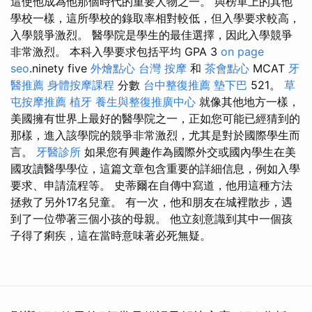
這使他成為他那個時代的重要人物之一。 與榜單上的其他
學校一樣，這所學校的錄取率相對較低，但入學要求較高，
入學競爭激烈。 醫學院是學生的最佳選擇，因此入學競爭
非常激烈。 本科入學要求包括平均 GPA 3
on page
seo
.ninety five
外燴點心
台灣 按摩
和
茶會點心
MCAT
牙
醫推薦
身體按摩課程
分數
台中整復推薦
墊下巴
521。
草
屯按摩推薦
植牙
養生與整復推廣中心
就像其他地方一樣，
美國擁有世界上最好的醫學院之一，正如您可能已經猜到的
那樣，進入該學院的競爭非常激烈，尤其是對於國際學生而
言。
牙醫診所
如果您有興趣作為國際外交或國內學生在美
國攻讀醫學學位，這篇文章包含重要的詳細信息，例如入學
要求、申請流程等。 史蒂爾在自傳中寫道，他用這種方法
拯救了另外17名兒童。 有一次，他和朋友在城裡散步，遇
到了一位帶著三個小孩的母親。 他立刻意識到其中一個孩
子得了痢疾，這在當時意味著必死無疑。