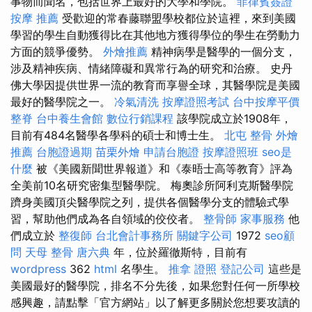
事物而聞名，包括世界上最好的大學和學院。
菲律賓簽證
按摩 推薦
受歡迎的常春藤聯盟學校都位於這裡，來到美國
學習的學生自動獲得比在其他地方獲得學位的學生在勞動力
方面的競爭優勢。
外燴推薦
精神病學是醫學的一個分支，
涉及精神疾病、情緒障礙和異常行為的研究和治療。 史丹
佛大學因提供世界一流的教育而享譽全球，其醫學院是美國
最好的醫學院之一。
冷氣清洗
按摩證照考試
台中按摩平價
整脊
台中養生會館
數位行銷課程
該學院成立於1908年，
目前有484名醫學各學科的碩士和博士生。
北屯 整骨
外燴
推薦
台胞證過期
苗栗外燴
申請台胞證
按摩證照班
seo是
什麼
被《美國新聞世界報道》和《泰晤士高等教育》評為
全美前10名研究密集型醫學院。 梅奧診所阿利克斯醫學院
躋身美國頂尖醫學院之列，提供各個醫學分支的體驗式學
習，幫助他們成為各自領域的佼佼者。
整骨師
家事服務
他
們成立於
整復師
台北會計事務所
關鍵字公司
1972
seo顧
問
天母 整骨
唐六典
年，位於羅徹斯特，目前有
wordpress
362
html
名學生。
推拿 證照
登記公司
這些是
美國最好的醫學院，排名不分先後，如果您對任何一所學校
感興趣，請點擊「官方網站」以了解更多關於您想要攻讀的