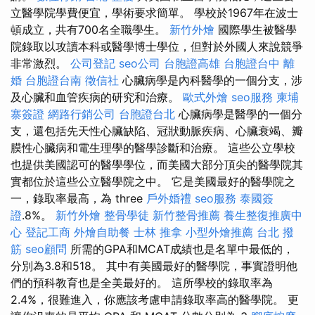
立醫學院學費便宜，學術要求簡單。 學校於1967年在波士
頓成立，共有700名全職學生。
新竹外燴
國際學生被醫學
院錄取以攻讀本科或醫學博士學位，但對於外國人來說競爭
非常激烈。
公司登記
seo公司
台胞證高雄
台胞證台中
離
婚
台胞證台南
徵信社
心臟病學是內科醫學的一個分支，涉
及心臟和血管疾病的研究和治療。
歐式外燴
seo服務
柬埔
寨簽證
網路行銷公司
台胞證台北
心臟病學是醫學的一個分
支，還包括先天性心臟缺陷、冠狀動脈疾病、心臟衰竭、瓣
膜性心臟病和電生理學的醫學診斷和治療。 這些公立學校
也提供美國認可的醫學學位，而美國大部分頂尖的醫學院其
實都位於這些公立醫學院之中。 它是美國最好的醫學院之
一，錄取率最高，為 three
戶外婚禮
seo服務
泰國簽
證
.8%。
新竹外燴
整骨學徒
新竹整骨推薦
養生整復推廣中
心
登記工商
外燴自助餐
士林 推拿
小型外燴推薦
台北 撥
筋
seo顧問
所需的GPA和MCAT成績也是名單中最低的，
分別為3.8和518。 其中有美國最好的醫學院，事實證明他
們的預科教育也是全美最好的。 這所學校的錄取率為
2.4%，很難進入，你應該考慮申請錄取率高的醫學院。 更