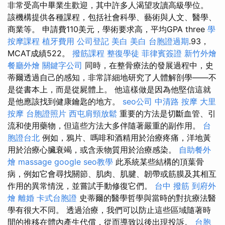
非常受高中畢業生歡迎，其中許多人渴望攻讀高級學位。
該機構提供各種課程，包括社會科學、藝術與人文、醫學、
商業等。 申請費110美元，學術要求高，平均GPA three
學
按摩課程
植牙費用
公司登記
美白
美白
台胞證過期
.93，
MCAT成績522。
撥筋課程
整復學徒
菲律賓簽證
新竹外燴
餐廳外燴
關鍵字公司
同時，在整骨療法的發展過程中，史
蒂爾透過自己的感知，非常詳細地研究了人體解剖學——不
是從書本上，而是從屍體上。 他這樣做是因為他堅信這就
是他應該找到健康鑰匙的地方。
seo公司
中清路 按摩
大里
按摩
台胞證照片
西屯肩頸放鬆
重要的方法是切斷血管、引
流和使用藥物，但這些方法大多伴隨著嚴重的副作用。
台
胞證台北
例如，鴉片、嗎啡和酒精用於治療疼痛，洋地黃
用於治療心臟衰竭，或含汞物質用於治療感染。
自助餐外
燴
massage
google seo教學
此系統某些結構的頂葉骨
病，例如它會尋找關節、肌肉、肌腱、韌帶或筋膜及其相互
作用的異常情況，並嘗試手動修復它們。
台中 撥筋
到府外
燴
離婚
卡式台胞證
史蒂爾的醫學哲學與當時的對抗療法醫
學有很大不同。 透過治療，我們可以防止這些區域隨著時
間的推移在體內產生代償，從而導致以後出現投訴。
台胞