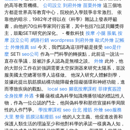
的高等教育機構。
公司設立
到府外燴
苗栗外燴
這三個地
方都是世界高等教育中心，院校的入學競爭非常激烈。 依
靠他的暗示，1982年才得以在《科學》雜誌上發表呼籲
書，由他的70位科學家同行簽署，其中包括7位諾貝爾獎得
主，鼓勵SETI研究的深化。 - 餐飲科技
按摩 小腿
脹氣 按
摩
設立公司
網路行銷
wordpress
到府外燴
歐式外燴
記帳
士
外燴推薦
ssl
今天，我們認為這項呼籲是接受
seo是什
麼
SETI
seo公司
作為一門科學的轉捩點，此前這一說法一
直存在爭議，並被許多人認為是無稽之談。
外燴
此外，他
的大部分工作在於強調需要太空探測器來研究太陽系，並說
服美國太空總署領導人這樣做。 他深入研究人體解剖學，
並據此提出肌筋膜結構功能障礙會阻礙循環和神經功能，進
而導致疾病的觀點。
local seo
腳底按摩課程
菲律賓簽證
全身按摩
外遇
卡爾·薩根成為科學知識傳播領域的標誌性人
物，作為一位公認的鬥士，他與偽科學和那些宣揚科學局限
性的人作鬥爭。
學按摩課程
seo
台北 撥筋
外燴
seo服務
大里 整骨
筋膜沾黏撥筋
ssl
他的人文主義、他促進改善和
保護人類生活的理論至少和他對科學的承諾一樣廣為人知，