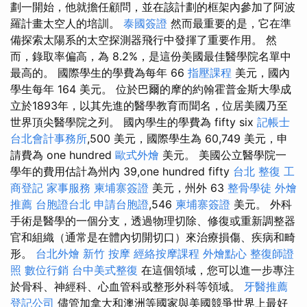
劃一開始，他就擔任顧問，並在該計劃的框架內參加了阿波
羅計畫太空人的培訓。
泰國簽證
然而最重要的是，它在準
備探索太陽系的太空探測器飛行中發揮了重要作用。 然
而，錄取率偏高，為 8.2%，是這份美國最佳醫學院名單中
最高的。 國際學生的學費為每年 66
指壓課程
美元，國內
學生每年 164 美元。 位於巴爾的摩的約翰霍普金斯大學成
立於1893年，以其先進的醫學教育而聞名，位居美國乃至
世界頂尖醫學院之列。 國內學生的學費為 fifty six
記帳士
台北會計事務所
,500 美元，國際學生為 60,749 美元，申
請費為 one hundred
歐式外燴
美元。 美國公立醫學院一
學年的費用估計為州內 39,one hundred fifty
台北 整復
工
商登記
家事服務
柬埔寨簽證
美元，州外 63
整骨學徒
外燴
推薦
台胞證台北
申請台胞證
,546
柬埔寨簽證
美元。 外科
手術是醫學的一個分支，透過物理切除、修復或重新調整器
官和組織（通常是在體內切開切口）來治療損傷、疾病和畸
形。
台北外燴
新竹 按摩
經絡按摩課程
外燴點心
整復師證
照
數位行銷
台中美式整復
在這個領域，您可以進一步專注
於骨科、神經科、心血管科或整形外科等領域。
牙醫推薦
登記公司
儘管加拿大和澳洲等國家與美國競爭世界上最好