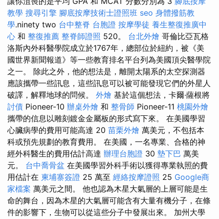
讓你沮喪的是平均 GPA 和 MCAT 分數分別為 3
腳底按摩
教學
搜尋引擎
腳底按摩技術士證照班
seo
身體撥筋教
學
.ninety two
台中整脊
台胞證
按摩學徒
養生整復推廣中
心
和
整復推薦
整脊師證照
520。
台北外燴
哥倫比亞瓦格
洛斯內外科醫學院成立於1767年，總部位於紐約，被《美
國世界新聞報道》等一些教育排名平台列為美國頂尖醫學院
之一。 除此之外，他的想法是，離開太陽系的太空探測器
應該攜帶一些訊息，這些訊息可以被可能發現它們的外星人
破譯，解釋地球的問候。
外燴
基於這個想法，卡爾·薩根將
討債
Pioneer-10
辦桌外燴
和
整骨師
Pioneer-11
桃園外燴
攜帶的信息以雕刻鍍金金屬板的形式寫下來。 在美國學習
心臟病學的費用可能高達 20
苗栗外燴
萬美元，不包括本
科或預先規劃的教育費用。 在美國，一名專業、合格的神
經外科醫生的費用估計高達
辦理台胞證
30
墊下巴
萬美
元。
台中喬骨盆
在美國學習外科手術以獲得專業執照的費
用估計在
柬埔寨簽證
25 萬至
經絡按摩證照
25
Google商
家檔案
萬美元之間。 他也認為木星大氣層的上層可能是生
命的舞台，因為木星的大氣層可能含有大量有機分子，在條
件的影響下，生物可以從這些分子中發展出來。 加州大學