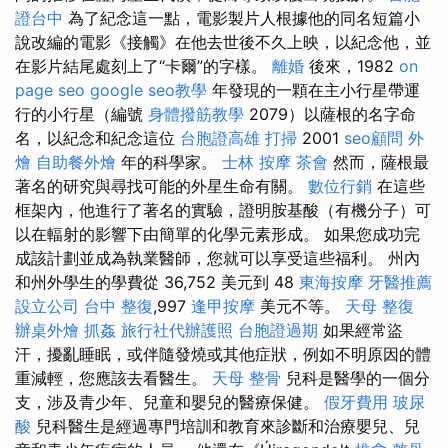
證台中
為了紀念這一點，電影製片人根據他的同名短篇小
說改編的電影《接觸》在他去世後不久上映，以紀念他，並
在影片結尾處刻上了“卡爾”的字樣。
離婚
後來，1982
on
page seo
google seo教學
年發現的一顆在主小行星帶運
行的小行星（編號
身體撥筋教學
2079）以薩根的名字命
名，以紀念和紀念這位
台胞證高雄
打掃
2001
seo顧問
外
燴
自助餐外燴
年的科學家。
士林 按摩
茶會
然而，薩根最
著名的研究與尋找可能的外星生命有關。
數位行銷
在這些
框架內，他進行了著名的實驗，證明胺基酸（有機分子）可
以在輻射的影響下由簡單的化學元素形成。 如果您成功完
成該計劃並成為執業醫師，您就可以享受這些福利。 州內
和州外學生的學費從 36,752 美元到 48
東海按摩
牙醫推薦
設立公司
台中 整復
,997
逢甲按摩
美元不等。
天母 整復
辦桌外燴
抓姦
旅行社代辦護照
台胞證過期
如果經常盜
汗，擾亂睡眠，或伴隨發燒或其他症狀，例如不明原因的體
重減輕，您應該去看醫生。
天母 整骨
兒科是醫學的一個分
支，涉及青少年、兒童和嬰兒的醫療保健。
假牙費用
玻尿
酸
兒科醫生是經過專門培訓和教育來診斷和治療嬰兒、兒