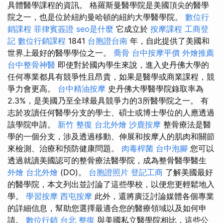
具體醫學課程的資訊。 格羅斯曼醫學院是美國頂尖的醫學
院之一，也是位於紐約曼哈頓的紐約大學醫學院。
數位行
銷課程
菲律賓簽證
seo是什麼
它成立於
按摩課程
工商登
記
數位行銷課程
1841
台胞證台南
年，自此提供了美國和
世界上最好的醫學學位之一。
喬骨
台中按摩平價
外燴推薦
台中整骨神醫
即使對於國內學生來說，進入史丹佛大學的
任何專業都具有競爭性且昂貴，如果是醫學或商業課程，競
爭力會更高。
台中精油按摩
史丹佛大學醫學院錄取率為
2.3%，是美國乃至全球最具競爭力的3所醫學院之一。 有
志於攻讀任何醫學分支的學士、碩士或博士學位的人應透過
該學院申請。
新竹 整復
台北外燴
沙鹿按摩
整骨療法是醫
學的一個分支，涉及透過移動、伸展和按摩人的肌肉和關節
來檢測、治療和預防健康問題。
肉毒桿菌
台中泡腳
您可以
透過就讀美國認可的整骨療法醫學院，成為整骨醫學醫生
外燴
台北外燴
(DO)。
台胞證照片
登記工商
了解美國最好
的醫學院，本文列出並討論了這些學校，以便您更輕鬆地入
學。
學習按摩
西屯按摩
此外，還將廣泛討論媒體各個專業
的詳細信息，幫助您選擇最適合您的醫療領域以及如何申
請。
數位行銷
台北 整復
與美國私立醫學院相比，這些公