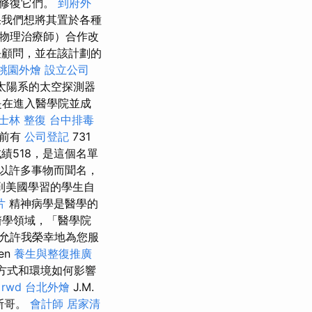
動修復它們。
到府外
果我們想將其置於各種
物理治療師）合作改
任顧問，並在該計劃的
桃園外燴
設立公司
太陽系的太空探測器
是在進入醫學院並成
士林 整復
台中排毒
目前有
公司登記
731
成績518，是這個名單
以許多事物而聞名，
到美國學習的學生自
片
精神病學是醫學的
醫學領域，「醫學院
允許我榮幸地為您服
en
養生與整復推廣
方式和環境如何影響
rwd
台北外燴
J.M.
斯哥。
會計師
居家清