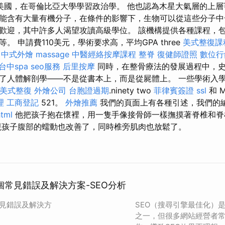
往美國，在哥倫比亞大學學習政治學。 他也認為木星大氣層的上
能含有大量有機分子，在條件的影響下，生物可以從這些分子中
歡迎，其中許多人渴望攻讀高級學位。 該機構提供各種課程，
。 申請費110美元，學術要求高，平均GPA three
美式整復課
飲
中式外燴
massage
中醫經絡按摩課程
整脊
復健師證照
數位行
台中spa
seo服務
后里按摩
同時，在整骨療法的發展過程中，
了人體解剖學——不是從書本上，而是從屍體上。 一些學術入學要
美式整復
外燴公司
台胞證過期
.ninety two
菲律賓簽證
ssl
和 
理
工商登記
521。
外燴推薦
我們的頁面上有各種引述，我們的
html
他把孩子抱在懷裡，用一隻手像接骨師一樣撫摸著脊椎和
孩子腹部的蠕動也改善了，同時椎旁肌肉也放鬆了。
個常見錯誤及解決方案-SEO分析
常見錯誤及解決方
SEO（搜尋引擎最佳化）
之一，但很多網站經營者