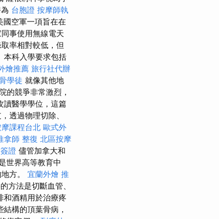
聘為
台胞證
按摩師執
美國空軍一項旨在在
家同事使用無線電天
錄取率相對較低，但
 本科入學要求包括
外燴推薦
旅行社代辦
骨學徒
就像其他地
院的競爭非常激烈，
攻讀醫學學位，這篇
支，透過物理切除、
按摩課程台北
歐式外
推拿師
整復
北區按摩
拜簽證
儘管加拿大和
是世界高等教育中
的地方。
宜蘭外燴
推
的方法是切斷血管、
啡和酒精用於治療疼
些結構的頂葉骨病，