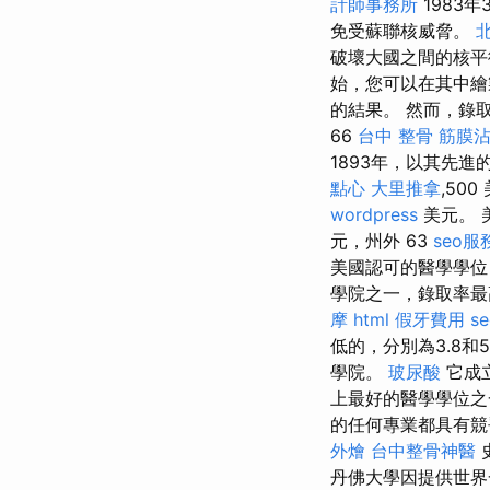
計師事務所
1983
免受蘇聯核威脅。
破壞大國之間的核平
始，您可以在其中繪
的結果。 然而，錄
66
台中 整骨
筋膜
1893年，以其先
點心
大里推拿
,500
wordpress
美元。 
元，州外 63
seo服
美國認可的醫學學位
學院之一，錄取率最高
摩
html
假牙費用
s
低的，分別為3.8
學院。
玻尿酸
它成
上最好的醫學學位
的任何專業都具有競
外燴
台中整骨神醫
丹佛大學因提供世界