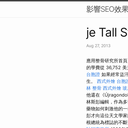
影響SEO效
je Tall 
Aug 27, 2013
應用整骨研究所首頁
的學費從 36,752 美元
台胞證
如果經常盜汗
生。
西式外燴
台胞
林 整骨
西式外燴
玻
他還在《Újragondo
林斯彭編輯，作為
藥物如何刺激他的
彭才向這位天文學
根總統為標誌的不斷