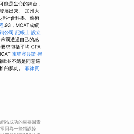
層可能是生命的舞台，
發展出來。 加州大
包括社會科學、藝術
程
.93，MCAT成績
銷公司
記帳士
設立
史蒂爾透過自己的感
求包括平均 GPA
MCAT
柬埔寨簽證
撥
編輯並不總是同意這
脊椎的肌肉。
菲律賓
是網站成功的重要因素
常常因為一些錯誤操