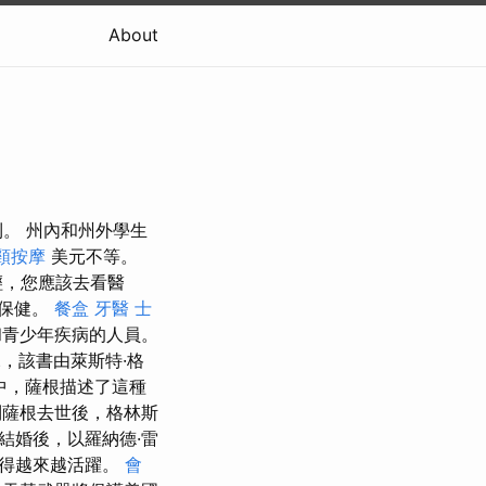
About
。 州內和州外學生
頸按摩
美元不等。
輕，您應該去看醫
療保健。
餐盒
牙醫
士
和青少年疾病的人員。
小說，該書由萊斯特·格
中，薩根描述了這種
薩根去世後，格林斯
次結婚後，以羅納德·雷
變得越來越活躍。
會