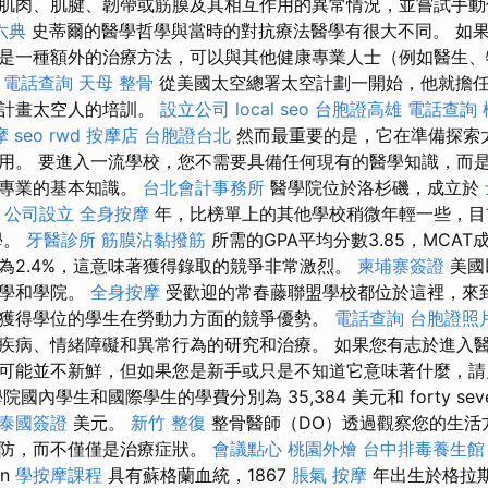
肌肉、肌腱、韌帶或筋膜及其相互作用的異常情況，並嘗試手
六典
史蒂爾的醫學哲學與當時的對抗療法醫學有很大不同。 如
是一種額外的治療方法，可以與其他健康專業人士（例如醫生、
。
電話查詢
天母 整骨
從美國太空總署太空計劃一開始，他就擔
羅計畫太空人的培訓。
設立公司
local seo
台胞證高雄
電話查詢
摩
seo
rwd
按摩店
台胞證台北
然而最重要的是，它在準備探索
用。 要進入一流學校，您不需要具備任何現有的醫學知識，而
學專業的基本知識。
台北會計事務所
醫學院位於洛杉磯，成立於
公司設立
全身按摩
年，比榜單上的其他學校稍微年輕一些，
學。
牙醫診所
筋膜沾黏撥筋
所需的GPA平均分數3.85，MCAT
為2.4%，這意味著獲得錄取的競爭非常激烈。
柬埔寨簽證
美國
大學和學院。
全身按摩
受歡迎的常春藤聯盟學校都位於這裡，來
獲得學位的學生在勞動力方面的競爭優勢。
電話查詢
台胞證照
疾病、情緒障礙和異常行為的研究和治療。 如果您有志於進入
可能並不新鮮，但如果您是新手或只是不知道它意味著什麼，請
國內學生和國際學生的學費分別為 35,384 美元和 forty sev
泰國簽證
美元。
新竹 整復
整骨醫師（DO）透過觀察您的生活
預防，而不僅僅是治療症狀。
會議點心
桃園外燴
台中排毒養生館
hn
學按摩課程
具有蘇格蘭血統，1867
脹氣 按摩
年出生於格拉