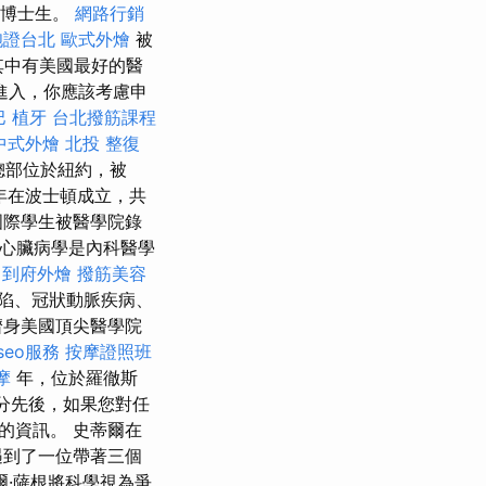
和博士生。
網路行銷
胞證台北
歐式外燴
被
其中有美國最好的醫
進入，你應該考慮申
巴
植牙
台北撥筋課程
中式外燴
北投 整復
總部位於紐約，被
年在波士頓成立，共
際學生被醫學院錄
心臟病學是內科醫學
到府外燴
撥筋美容
陷、冠狀動脈疾病、
躋身美國頂尖醫學院
seo服務
按摩證照班
摩
年，位於羅徹斯
分先後，如果您對任
的資訊。 史蒂爾在
遇到了一位帶著三個
爾·薩根將科學視為爭