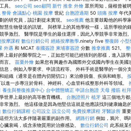
的工具。
seo公司
seo顧問
新竹 推拿
外燴
眾所周知，薩根曾被
乳
整骨
會議點心
桃園 按摩
世紀
台胞證過期
50
頭痛 按摩
年代
劃的研究員，該計劃從未實現。
seo推薦
他主要鼓勵他的科學
智慧生物發送的訊號。 與榜單上的其他學校一樣，這所學校的
競爭激烈。 醫學院是學生的最佳選擇，因此入學競爭非常激烈。
費按摩課程
數位行銷公司
經絡按摩教學
.ninety five
整復師
小型
課
外遇
和 MCAT
泰國簽證
柬埔寨簽證
分數
推拿推薦
521。
整
界上最好的醫學院之一，正如您可能已經猜到的那樣，進入該學
生而言。
苗栗外燴
如果您有興趣作為國際外交或國內學生在美國
信息，例如入學要求、申請流程等。 外科手術是醫學的一個分
和組織（通常是在體內切開切口）來治療損傷、疾病和畸形。
可以進一步專注於骨科、神經科、心血管科或整形外科等領域。
司
養生與整復推廣中心
台中體態矯正
申請台胞證
天母 撥筋
杜
爭世界上最好的高等教育機構。
台胞證照片
植牙
這三個地方都
非常激烈。 他這樣做是因為他堅信這就是他應該找到健康鑰匙
雄
數位行銷課程
公司設立
設立公司
免費按摩課程
牙醫診所
重要
這些方法大多伴隨著嚴重的副作用。
網路行銷
例如，鴉片、嗎
心臟衰竭，或含汞物質用於治療感染。
數位行銷公司
此系統某