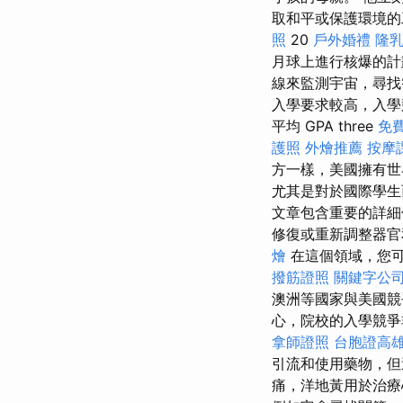
取和平或保護環境
照
20
戶外婚禮
隆
月球上進行核爆的計
線來監測宇宙，尋找
入學要求較高，入學
平均 GPA three
免
護照
外燴推薦
按摩
方一樣，美國擁有世
尤其是對於國際學
文章包含重要的詳細
修復或重新調整器官
燴
在這個領域，您
撥筋證照
關鍵字公
澳洲等國家與美國競
心，院校的入學競爭
拿師證照
台胞證高
引流和使用藥物，但
痛，洋地黃用於治療