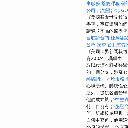
事服務
撥筋課程
登
公司
台胞證台北
GO
《美國新聞世界報道
學院，事實證明他們
請錄取率高的醫學院。 
台胞證台南
杜拜簽
台灣 按摩
台北整骨
《美國世界新聞報道
有700名全職學生。
取以攻讀本科或醫學
的一個分支，涉及
經絡調理
外燴服務
心臟衰竭、瓣膜性心
之列，提供各個醫學
他們成立於
台中整
特，目前有
台胞證
何一所學校感興趣，
自傳中寫道，他用這
小孩的母親。 他立