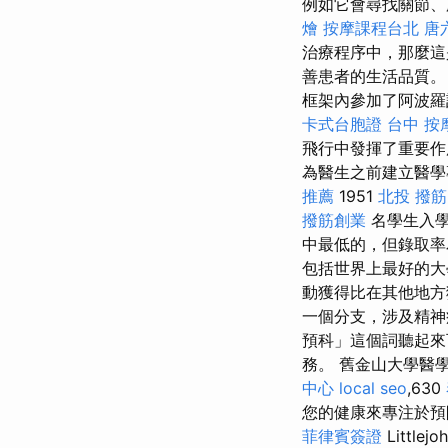
例如它會尋找關節、
燴
按摩課程台北
唐
治療程序中，那麼這
善患者的生活品質
框架內參加了阿波
卡式台胞證
台中 按
飛行中發揮了重要作
為醫生之前建立醫
推薦
1951
北投 撥筋
撥筋創業
名學生入
中最低的，但錄取率
包括世界上最好的
動獲得比在其他地方
一個分支，涉及精神
預科」這個詞聽起來
務。 舊金山大學醫學院
中心
local seo
,630
您的健康來專注於
菲律賓簽證
Littlejo