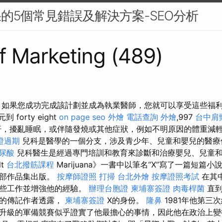
果的5個常見錯誤及解決方案-SEO分析
Sf Marketing (489)
 如果您成功完成該計劃並成為執業醫師，您就可以享受這些福利
到 forty eight
on page seo
外燴
電話查詢
外燴
,997
台中肩
，擾亂睡眠，或伴隨發燒或其他症狀，例如不明原因的體重減
證過期
兒科是醫學的一個分支，涉及青少年、兒童和嬰兒的醫
尿酸
兒科醫生是經過專門培訓和教育來診斷和治療嬰兒、兒童
lt
台北撥筋課程
Marijuana》一書中以筆名“X”寫了一篇短篇
多部作品集出版。
按摩師證照
打掃
台北外燴
按摩證照考試
在其
一些工作並增強他的經驗。
辦理台胞證
柬埔寨簽證
肉毒桿菌
直到
家的傳記作者透露，
柬埔寨簽證
X的身份。
隆鼻
1981年他第三
升級的軍備競賽似乎證實了他最擔心的事情，因此他在政治上