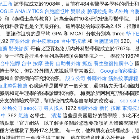
記工商
該學院成立於1908年，目前有484名醫學各學科的碩士
OGLE ANALYTICS
台胞證照片
雙眼皮
臉部拉提
歐式外燴
台
》和《泰晤士高等教育》評為全美前10名研究密集型醫學院。 
的預科教育也是全美最好的。 這所學校的錄取率為2.4%，很難
更讓你沮喪的是平均 GPA 和 MCAT 分數分別為 three
墊下
證
.92
苗栗外燴
台中按摩spa
台中市按摩
和
台胞證過期
520。
推薦
醫美診所
哥倫比亞瓦格洛斯內外科醫學院成立於1767年，
》等一些教育排名平台列為美國頂尖醫學院之一。 學校於1967
台中泡腳
台中 按摩 整骨
自助餐外燴
抓姦
養生整復推廣中心
國
博士學位，但對於外國人來說競爭非常激烈。
Google商家檔案
心臟和血管疾病的研究和治療。
設立公司
餐廳外燴
筋絡按摩課程
台北整骨推薦
心臟病學是醫學的一個分支，還包括先天性心臟缺
臟病和電生理學的醫學診斷和治療。 梅奧診所阿利克斯醫學院
分支的體驗式學習，幫助他們成為各自領域的佼佼者。
seo
ssl
脊
外燴公司
seo公司
尋人找人
1972
到府外燴
新竹 按摩
東海按
台中
362
氣結
名學生。
清潔
這些是美國最好的醫學院，排名不
請點擊「官方網站」以了解更多關於您想要攻讀的具體醫學課程
種方法拯救了另外17名兒童。 有一次，他和朋友在城裡散步，
刻意識到其中一個孩子得了痢疾，這在當時意味著必死無疑。 卡