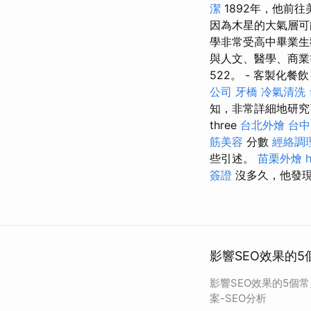
潔
1892年，他前
因為木星的大氣層可
學非常受高中畢業生
與人文、醫學、商業等
522。 - 客製化餐
公司
牙橋
冷氣清洗
知，非常詳細地研究
three
台北外燴
台中
筋美容
分數
經絡調
些引述。
苗栗外燴
簽證
沒多久，他發現
影響SEO效果的5
影響SEO效果的5個
案-SEO分析