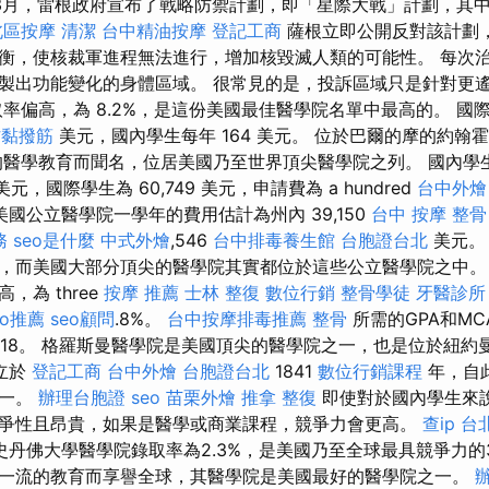
年3月，雷根政府宣布了戰略防禦計劃，即「星際大戰」計劃，其
北區按摩
清潔
台中精油按摩
登記工商
薩根立即公開反對該計劃
衡，使核裁軍進程無法進行，增加核毀滅人類的可能性。 每次
製出功能變化的身體區域。 很常見的是，投訴區域只是針對更
取率偏高，為 8.2%，是這份美國最佳醫學院名單中最高的。 國
沾黏撥筋
美元，國內學生每年 164 美元。 位於巴爾的摩的約翰
進的醫學教育而聞名，位居美國乃至世界頂尖醫學院之列。 國內學生
 美元，國際學生為 60,749 美元，申請費為 a hundred
台中外燴
美國公立醫學院一學年的費用估計為州內 39,150
台中 按摩 整骨
務
seo是什麼
中式外燴
,546
台中排毒養生館
台胞證台北
美元。
，而美國大部分頂尖的醫學院其實都位於這些公立醫學院之中。
，為 three
按摩 推薦
士林 整復
數位行銷
整骨學徒
牙醫診所
eo推薦
seo顧問
.8%。
台中按摩排毒推薦
整骨
所需的GPA和M
和518。 格羅斯曼醫學院是美國頂尖的醫學院之一，也是位於紐
立於
登記工商
台中外燴
台胞證台北
1841
數位行銷課程
年，自
之一。
辦理台胞證
seo
苗栗外燴
推拿 整復
即使對於國內學生來
爭性且昂貴，如果是醫學或商業課程，競爭力會更高。
查ip
台
史丹佛大學醫學院錄取率為2.3%，是美國乃至全球最具競爭力的
一流的教育而享譽全球，其醫學院是美國最好的醫學院之一。