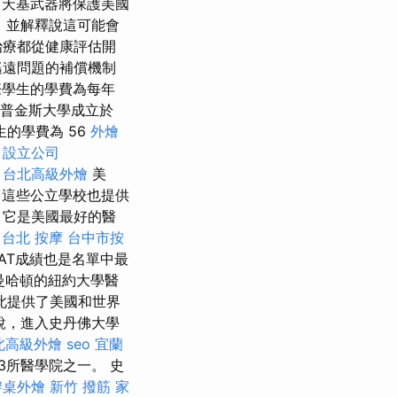
中天基武器將保護美國
，並解釋說這可能會
治療都從健康評估開
遙遠問題的補償機制
際學生的學費為每年
霍普金斯大學成立於
的學費為 56
外燴
設立公司
台北高級外燴
美
 這些公立學校也提供
 它是美國最好的醫
台北 按摩
台中市按
CAT成績也是名單中最
約曼哈頓的紐約大學醫
此提供了美國和世界
說，進入史丹佛大學
北高級外燴
seo
宜蘭
3所醫學院之一。 史
辦桌外燴
新竹 撥筋
家