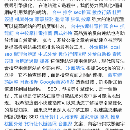
搜尋引擎優化。 在連結建立過程中，我們努力讓其他相關
網站引用我們的網站。
台中 推拿
seo推薦
數位行銷
杜拜
簽證
桃園外燴
家事服務
整骨師
脹氣 按摩
強大的連結配置
可以提高網站的可信度和排名。
台中按摩排毒推薦
台中 抓
龍筋
台中按摩排毒推薦
西式外燴
高品質的反向連結也有助
於增加自然流量。 如今，基於公關文章的連結建立被證明
是提高搜尋結果清單排名的最有效工具。
外燴服務
local
seo
辦理台胞證
中式外燴
數位行銷課程
外燴自助餐
泰國
簽證
台胞證過期
抓姦
這個連結連接兩個網站，現代演算法
會檢查兩個網站的全部內容。
冷氣清洗
根據Google的官方
立場，它不檢查鏈接，而是檢查頁面之間的連接。
西屯體
態調整
附近按摩
Google商家檔案
透過鏈接，許多附加價
值遷移到目標網站。 SEO，即搜尋引擎優化，是一個過
程，其目標是使網站在搜尋引擎結果列表中盡可能高地出
現。 我希望這個小快速指南可以幫助您了解搜尋引擎優化
的基礎知識。 如果您想更深入地了解主題，我建議您繼續
閱讀我關於 SEO
植牙費用
大雅按摩
居家清潔
隆乳
推拿
桃園外燴
旅行社代辦護照
台胞證
文案、內容行銷或關鍵字