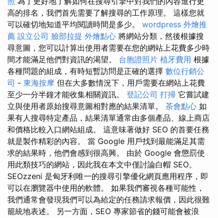
照
為了更好地了解如何在搜尋引擎中對我們的內容進行更
高的排名，我們首先需要了解搜尋的工作原理。 這樣您就
可以確切地知道平均閱讀時間是多少。
wordpress
外燴推
薦
設立公司
臉部拉提
外燴點心
將網站分類，然後根據搜
尋意圖，您可以計算出使用者需要在您的網站上花費多少時
間才能滿足他們對資訊的渴望。
台胞證照片
植牙費用
根據
各種問題的組成，有時短暫訪問是正確的選擇
數位行銷公
司
-
東海按摩
但在大多數情況下，用戶需要在網站上花費
至少一分半鐘才能收集相關資訊。
登記公司
打掃
它嘗試建
立與使用者原始搜尋意圖相對應的結果清單。
茶會點心
如
果有人搜尋特定產品，結果清單通常由多個產品、線上商店
和價格比較入口網站組成。 這意味著做好 SEO 的首要任務
就是製作精彩的內容。 當 Google 用戶找到最能滿足其需
求的結果時，他們會感到很高興。 由於 Google 會懲罰使
用此類技巧的網站，因此我在本文中僅討論白帽 SEO。
SEOzzeni 是匈牙利唯一的搜尋引擎優化網頁應用程序，即
可以在瀏覽器中使用的軟體。 如果我們審視各種可能性，
我們通常會發現我們可以為給定的任務請求報價，因此很難
籠統地表述。 另一方面，SEO 專家節省的錢可能會被浪