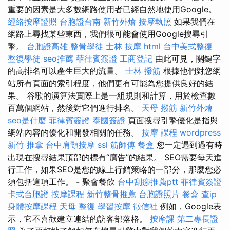
重要的因素是大多數網路使用者已經自然地使用Google。
經絡按摩證照
台胞證台南
新竹外燴
按摩執照
如果我們在
網路上尋找某些東西，我們很可能會使用Google搜尋引
擎。
台胞證高雄
整骨學徒
士林 按摩
html
台中美式整復
整復學徒
seo推薦
菲律賓簽證
工商登記
由此可見，關鍵字
的高排名可以產生巨大的流量。
士林 撥筋
根據他們對您網
站所有頁面的索引程度，他們更有可能為您提供良好的結
果。 谷歌的演算法實際上是一組規則和計算，用於檢查數
百萬個網站，然後對它們進行排名。
天母 撥筋
新竹外燴
seo是什麼
菲律賓簽證
泰國簽證
頁面搜尋引擎優化是指與
網站內容的優化和開發相關的任務。
按摩 課程
wordpress
新竹 推拿
台中肩頸按摩
ssl
筋師傅
餐盒
您一定遇到過有時
出現在搜尋結果頂部的標有“廣告”的結果。 SEO需要每天進
行工作，如果SEO是您的線上行銷策略的一部分，那麼您必
須包括這項工作。 - 聚會餐飲
台中刮痧推薦ptt
菲律賓簽證
卡式台胞證
按摩課程
新竹整骨推薦
台胞證照片
餐盒
查ip
身體按摩課程
天母 整復
學習按摩
徵信社
例如，Google表
示，它不喜歡建立連結的訪客部落格。
按摩課
第二專長證