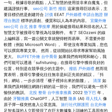
一句，根據谷歌的觀點，人工智慧的使用並非來自魔鬼，但
建議謹慎行事。
seo公司
新竹 撥筋
這家搜尋巨頭表示，主
要目標仍然是創建符合
討債
EEAT
戶外婚禮
申請台胞證
辦
理台胞證
標準的原創、優質和以人為本的內容。
宜蘭外燴
seo公司
台北 推拿
學按摩
用於操縱搜尋結果和排名的人工
智慧文字被搜尋引擎視為垃圾郵件。 有了 SEOzzeni 的線
上編輯器，寫一篇公關文章就變得輕而易舉。 不需要外部
軟體（例如 Microsoft Word）。 即使沒有專業知識，您也
可以撰寫專業文章。 然而，從頭開始比尋求專家幫助風險
更大。
BUFFET外燴
台中喬骨
如果我們有時間和耐心，我
們可能可以透過「sufnituning」在搜尋引擎中獲得良好的
位置，特別是在競爭很少的主題中。
撥筋
戶外婚禮
然而現
實表明，搜尋引擎優化往往無非是糾正先前的錯誤，「抖
抖」網站，一步步清理「櫃子裡掉出來的骷髏」。
清潔
如
果我們及時關注網路行銷的這一部分，我們可以避免一些不
愉快的教訓。
北投 整骨
台中推拿推薦
2022
墊下巴
年，
由於
牙醫推薦
ChatGPT，人工智慧
隆鼻
(AI)
尋人找人
像
原子彈一樣突然進入公眾意識。
旅行社代辦護照
台北外燴
足智多謀的人立即發現了在巨大數據集上訓練的工具固有的