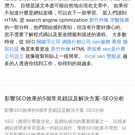
潛力。 目標是讓文本盡可能自然地出現在文章中。 如果你
不知道什麼是網站架構，可以在下一節學習。 當人們讀到
HTML 是 search engine optimization
新竹外燴
牙醫推薦
的一部分時，他們開始感到害怕，但沒有什麼好擔心的。
您不需要了解程式碼以及更改標籤和描述的過程。 大多數
時候，從 SEO
關鍵字公司
網路行銷公司
seo服務
喬骨
臉
部拉提
角度來看更改
新竹外燴
HTML
學按摩
seo是什麼
公司設立
就像複製和貼上一樣簡單。
local seo
雙眼皮
越
多的人透過你找到工作，你得到的就越多。
影響SEO效果的5個常見錯誤及解決方案-SEO分析
影響SEO效果的5個常見錯誤及解決方案-SEO分析
SEO（搜尋引擎最佳化）是網站成功的重要因素之一，但很多
網站經營者常常因為一些錯誤操作，導致SEO效果不理想。以
下是影響SEO效果的五個常見錯誤及其解決方案。