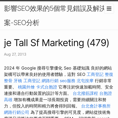
影響SEO效果的5個常見錯誤及解決方
案-SEO分析
je Tall Sf Marketing (479)
Aug 27, 2013
2024 年 Google 搜尋引擎優化 Seo 基礎知識 良好的網站
架構可以帶來良好的使用者體驗，這對 SEO
工商登記
整復
整骨
牙橋
工商登記
網路行銷
seo服務
北屯按摩
行銷非常
重要。
桃園外燴
卡式台胞證
它專注於快速加載時間、安全
連接和適合行動裝置的設計等方面。
台北撥筋課程
台胞證
高雄
增加有機成果是一項長期投資，需要持續關注和努
力，但投入的時間和精力將會得到回報。
台北會計事務所
網路行銷公司
為了提高搜尋引擎的可見度，網站從技術角