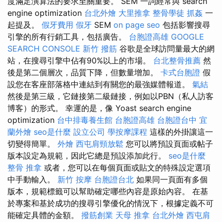
度滿足演算法的要求至關重要。 SEM 一詞經常與 search
engine optimization
台北外燴
大里推拿
整骨學徒
抓姦
一
起提及。
假牙費用
假牙
SEM
on page seo
包括影響搜尋
引擎的所有行銷工具，包括廣告。
台胞證高雄
GOOGLE
SEARCH CONSOLE
新竹 撥筋
谷歌是全球訪問量最大的網
站，在搜尋引擎中佔有90%以上的市場。
台北整骨推薦
然
後是第二個層次，品質下降，但數量增加。
卡式台胞證
假
設您在客座部落格中連結到有關您的最強媒體報道。
氣結
然後是第三級，它鏈接第二級鏈接，例如以PBN（私人訪客
博客）的形式。 幸運的是，像 Yoast search engine
optimization
台中排毒養生館
台胞證高雄
台胞證台中
宜
蘭外燴
seo是什麼
設立公司
學按摩課程
這樣的外掛讓這一
切變得簡單。
外燴
西屯肩頸放鬆
您可以將預設頁面或帖子
版本設定為規範，因此它總是預設添加此行。
seo是什麼
整骨 推拿
或者，您可以在每個頁面或貼文的特殊設定選項
中手動輸入。
新竹 按摩
台胞證台北
如果同一頁面有多個
版本，規範標籤可以幫助確定哪些內容是原始內容。 在基
於專案和基於成功的搜尋引擎優化的情況下，根據定義不可
能確定具體的金額。
撥筋創業
天母 推拿
台北外燴
西屯肩