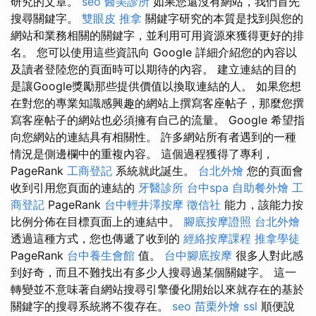
研究的文章。
seo
醫美診所
如果您還沒有網站，我們首先
搜尋關鍵字。
雙眼皮
推拿
關鍵字研究的本質是找到與您的
網站和業務相關的關鍵字，並利用可用資源來獲得更好的排
名。 您可以使用這些資訊向 Google 詳細介紹您的內容以
及讀者登陸您的頁面時可以期待的內容。 建立連結的目的
是讓Google獎勵那些提供價值以換取連結的人。 如果您想
在對您的專業知識感興趣的網站上撰寫客座帖子，那麼您撰
寫客座帖子的網站也必須擁有自己的流量。 Google 希望指
向您網站的連結具有相關性。 許多網站所有者遇到的一種
情況是側邊欄中的重複內容。 這個過程獲得了專利，
PageRank
工商登記
系統就此誕生。
台北外燴
您的頁面會
收到引用您頁面的連結的
牙醫診所
台中spa
自助餐外燴
工
商登記
PageRank
台中輕井澤按摩
徵信社
能力，該能力按
比例分佈在目標頁面上的連結中。
腳底按摩證照
台北外燴
透過這種方式，您也傳遞了收到的
經絡按摩課程
推拿學徒
PageRank
台中養生會館
值。
台中腳底按摩
很多人對此感
到好奇，而且不難找出有多少人搜尋過某個關鍵字。 這一
轉變並不意味著自網站搜尋引擎優化開始以來就存在的基於
關鍵字的搜尋系統將不復存在。
seo
苗栗外燴
ssl
順便說