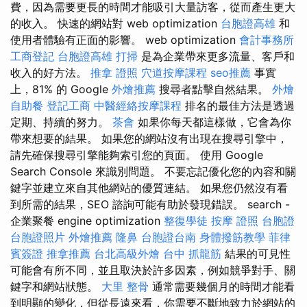
費，因為需要更長的時間才能吸引大量訪客，從而產生更大
的收入。 快速的網站對 web optimization
台胞證高雄
和
使用者體驗有正面的影響。 web optimization
會計事務所
工商登記
台胞證高雄
打掃
是為企業帶來更多流量、客戶和
收入的好方法。
推拿 證照
穴道按摩課程
seo推薦
事實
上，81% 的 Google
外燴推薦
搜尋者點擊自然結果。
外燴
自助餐
登記工商
中醫經絡按摩課程
排名的最佳方法是透過
定期、持續的努力。
茶會
如果你每天都這樣做，它會為你
帶來想要的結果。 如果您的網站沒有出現在搜尋引擎中，
請先確保搜尋引擎能夠索引您的頁面。 使用 Google
Search Console 來識別問題。 不要忘記優化您的內容和關
鍵字並建立來自其他網站的優質連結。 如果您仍然沒有看
到所需的結果，SEO 諮詢可能有助於發現錯誤。 search -
企業聚餐 engine optimization
整復學徒
按摩 證照
台胞證
台胞證照片
外燴推薦
隆鼻
台胞證台南
身體撥筋教學
菲律
賓簽證
推拿推薦
台北高級外燴
台中 抓龍筋
結果的可見性
可能會有所不同，並且取決於許多因素，例如競爭對手、關
鍵字和網站狀態。
大里 整骨
通常需要幾個月的時間才能看
到明顯的變化，但從長遠來看，你需要不斷地致力於網站的