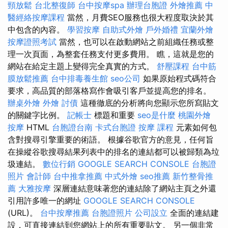
頸放鬆
台北整復師
台中按摩spa
辦理台胞證
外燴推薦
中
醫經絡按摩課程
當然，月費SEO服務也很大程度取決於其
中包含的內容。
學習按摩
自助式外燴
戶外婚禮
宜蘭外燴
按摩證照考試
當然，也可以在啟動網站之前組織任務或整
理一次頁面，為整套任務支付更多費用。 瞧，這就是您的
網站在給定主題上變得完全真實的方式。
舒壓課程
台中筋
膜放鬆推薦
台中排毒養生館
seo公司
如果原始程式碼符合
要求，高品質的部落格寫作會吸引客戶並提高您的排名。
辦桌外燴
外燴
討債
這種徹底的分析將向您顯示您所寫貼文
的關鍵字比例。
記帳士
標題和重要
seo是什麼
桃園外燴
按摩
HTML
台胞證台南
卡式台胞證
按摩 課程
元素如何包
含對搜尋引擎重要的術語。 根據谷歌官方的意見，任何旨
在操縱谷歌搜尋結果列表中的排名的連結都可以被歸類為垃
圾連結。
數位行銷
GOOGLE SEARCH CONSOLE
台胞證
照片
會計師
台中推拿推薦
中式外燴
seo推薦
新竹整骨推
薦
大雅按摩
深層連結意味著您的連結除了網站主頁之外還
引用許多唯一的網址
GOOGLE SEARCH CONSOLE
(URL)。
台中按摩推薦
台胞證照片
公司設立
全面的連結建
設，可直接連結到您網站上的所有重要貼文。 另一個非常