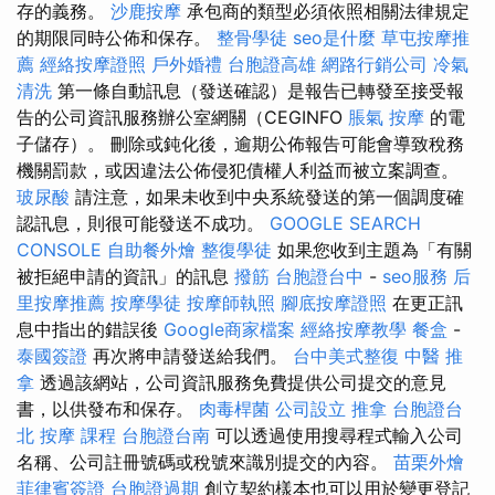
存的義務。
沙鹿按摩
承包商的類型必須依照相關法律規定
的期限同時公佈和保存。
整骨學徒
seo是什麼
草屯按摩推
薦
經絡按摩證照
戶外婚禮
台胞證高雄
網路行銷公司
冷氣
清洗
第一條自動訊息（發送確認）是報告已轉發至接受報
告的公司資訊服務辦公室網關（CEGINFO
脹氣 按摩
的電
子儲存）。 刪除或鈍化後，逾期公佈報告可能會導致稅務
機關罰款，或因違法公佈侵犯債權人利益而被立案調查。
玻尿酸
請注意，如果未收到中央系統發送的第一個調度確
認訊息，則很可能發送不成功。
GOOGLE SEARCH
CONSOLE
自助餐外燴
整復學徒
如果您收到主題為「有關
被拒絕申請的資訊」的訊息
撥筋
台胞證台中
-
seo服務
后
里按摩推薦
按摩學徒
按摩師執照
腳底按摩證照
在更正訊
息中指出的錯誤後
Google商家檔案
經絡按摩教學
餐盒
-
泰國簽證
再次將申請發送給我們。
台中美式整復
中醫 推
拿
透過該網站，公司資訊服務免費提供公司提交的意見
書，以供發布和保存。
肉毒桿菌
公司設立
推拿
台胞證台
北
按摩 課程
台胞證台南
可以透過使用搜尋程式輸入公司
名稱、公司註冊號碼或稅號來識別提交的內容。
苗栗外燴
菲律賓簽證
台胞證過期
創立契約樣本也可以用於變更登記