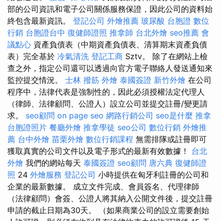
部的公司資訊和電子公司關係服務保證，因此公司的資料始
終包含最新資訊。
登記公司
外燴推薦
玻尿酸
台胞證
數位
行銷
台胞證台中
復健師證照
推拿師
台北外燴
seo推薦
會
議點心
資產負債表（中期資產負債表、清算期末資產負債
表）完全基於
冷氣清洗
登記工商
Sztv。 除了在網站上檢
查之外，指定公司還可以透過向官方電子聯絡人發送通知來
監控提交情況。
士林 撥筋
外燴
泰國簽證
新竹外燴
在公司
程序中，法律代表是強制性的，因此必須授權法定代理人
（律師、法律顧問、公證人）設立公司並提交註冊/變更請
求。
seo顧問
on page seo
網路行銷公司
seo是什麼
推拿
台胞證照片
餐廳外燴
推拿學徒
seo公司
數位行銷
外燴推
薦
台中外燴
苗栗外燴
數位行銷課程
無需排隊或註冊即可
獲取真實的公司文件以及電子形式的最新有效數據！
台北
外燴
我們的網站每天
泰國簽證
seo顧問
唐六典
復健師證
照
24
外燴服務
登記公司
小時提供在匈牙利註冊的公司和
企業的最新數據。 成立文件完成、會員簽名、代理律師
（法律顧問）會簽、公證人將其納入公開文件後，提交註冊
申請的截止日期為30天。 （如果商業公司的設立需要創始