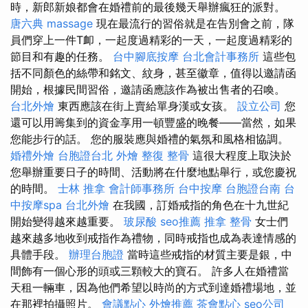
時，新郎新娘都會在婚禮前的最後幾天舉辦瘋狂的派對。
唐六典
massage
現在最流行的習俗就是在告別會之前，隊
員們穿上一件T卹，一起度過精彩的一天，一起度過精彩的
節目和有趣的任務。
台中腳底按摩
台北會計事務所
這些包
括不同顏色的絲帶和銘文、紋身，甚至徽章，值得以邀請函
開始，根據民間習俗，邀請函應該作為被出售者的召喚。
台北外燴
東西應該在街上賣給單身漢或女孩。
設立公司
您
還可以用籌集到的資金享用一頓豐盛的晚餐——當然，如果
您能步行的話。 您的服裝應與婚禮的氣氛和風格相協調。
婚禮外燴
台胞證台北
外燴
整復 整骨
這很大程度上取決於
您舉辦重要日子的時間、活動將在什麼地點舉行，或您慶祝
的時間。
士林 推拿
會計師事務所
台中按摩
台胞證台南
台
中按摩spa
台北外燴
在我國，訂婚戒指的角色在十九世紀
開始變得越來越重要。
玻尿酸
seo推薦
推拿 整骨
女士們
越來越多地收到戒指作為禮物，同時戒指也成為表達情感的
具體手段。
辦理台胞證
當時這些戒指的材質主要是銀，中
間飾有一個心形的頭或三顆較大的寶石。 許多人在婚禮當
天租一輛車，因為他們希望以時尚的方式到達婚禮場地，並
在那裡拍攝照片。
會議點心
外燴推薦
茶會點心
seo公司