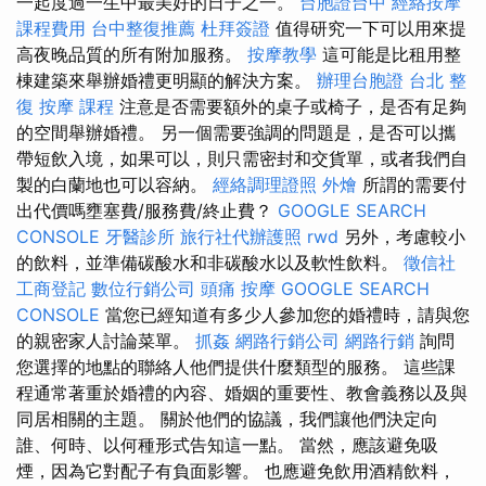
一起度過一生中最美好的日子之一。
台胞證台中
經絡按摩
課程費用
台中整復推薦
杜拜簽證
值得研究一下可以用來提
高夜晚品質的所有附加服務。
按摩教學
這可能是比租用整
棟建築來舉辦婚禮更明顯的解決方案。
辦理台胞證
台北 整
復
按摩 課程
注意是否需要額外的桌子或椅子，是否有足夠
的空間舉辦婚禮。 另一個需要強調的問題是，是否可以攜
帶短飲入境，如果可以，則只需密封和交貨單，或者我們自
製的白蘭地也可以容納。
經絡調理證照
外燴
所謂的需要付
出代價嗎壅塞費/服務費/終止費？
GOOGLE SEARCH
CONSOLE
牙醫診所
旅行社代辦護照
rwd
另外，考慮較小
的飲料，並準備碳酸水和非碳酸水以及軟性飲料。
徵信社
工商登記
數位行銷公司
頭痛 按摩
GOOGLE SEARCH
CONSOLE
當您已經知道有多少人參加您的婚禮時，請與您
的親密家人討論菜單。
抓姦
網路行銷公司
網路行銷
詢問
您選擇的地點的聯絡人他們提供什麼類型的服務。 這些課
程通常著重於婚禮的內容、婚姻的重要性、教會義務以及與
同居相關的主題。 關於他們的協議，我們讓他們決定向
誰、何時、以何種形式告知這一點。 當然，應該避免吸
煙，因為它對配子有負面影響。 也應避免飲用酒精飲料，