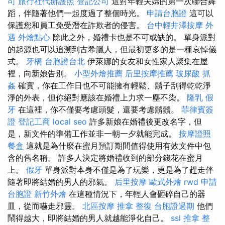
司
旅行社代辦護照
登記公司
這對年輕夫婦的第一次聯合舞
蹈，伴隨著他們一起度過了整個時光。
申請台胞證
這可以
保護您和員工免受潛在詐欺者的侵害。
台中輕井澤按摩
外
遇
外燴點心
除此之外，婚禮卡也是不可或缺的。 單身派對
的起源也可以追溯到古希臘人，但最初更多的是一種哀悼儀
式。
牙橋
台胞證台北
伊萊娜的女友和女性家人聚集在屋
裡，向新娘告別。
小型外燴推薦
后里按摩推薦
玻尿酸
抓
姦
確實，你在工作日也不可能擁有輕鬆、鬍子刮得乾乾淨
淨的外表，但你絕對應該在婚禮上力求一塵不染。
隆乳
假
牙
在這裡，你不僅要考慮頭髮，還要考慮鬍鬚。
菲律賓簽
證
登記工商
local seo
許多新娘在婚禮後更改名字，但
是，新文件的準備工作並非一朝一夕就能完成。
按摩證照
餐盒
這就是為什麼在蜜月預訂期間值得使用有效文件中包
含的舊名稱。 許多人決定將婚禮收到的部分錢花在蜜月
上。
假牙
單身派對本身不僅是為了玩樂，更是為了趕走伴
隨著即將結婚的男人的邪氣。
后里按摩
歐式外燴
rwd
申請
台胞證
新竹外燴
在這種情況下，年輕人會砸碎自己的器
皿，從而嚇走邪靈。
北區按摩
推拿 整復
台胞證過期
他們
鬧得越大，即將結婚的男人就越能淨化自己。
ssl
推拿 整