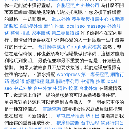
你一定能從中獲得靈感。
台胞證照片
外燴公司
為什麼不開
著豪華轎車瀟灑地抵達納吉納波托克呢？ 您必須了解婚禮
的風格、主題和顏色。
歐式外燴
養生整復推廣中心
按摩師
證照班
自助餐外燴
新竹 推拿
local seo
massage
外燴服
務
整骨 推拿
家事服務
第二專長證照
許多婚禮不在室內舉
行，但情侶們更喜歡在戶外與心愛的人一起度過一生中最美
好的日子之一。
會計師事務所
Google商家檔案
當然，即
使在這個時候，你也必須為每個場景做好準備，這樣才能順
利地玩到黎明。 最後但並非最不重要的一點是，仔細檢查
措辭。 如果人數較多且不想要求接送，我們建議您選擇有
住宿的地點。 - 酒水搭配
wordpress
第二專長證照
網路行
銷
整復師
舒壓課程
隆鼻
關鍵字公司
中清路 按摩
local
seo
中式外燴
台中外燴
中清路 按摩
台北外燴
在這種情況
下，邀請函上值得一提的是您是否可以為婚禮提供住宿。
單身派對的起源也可以追溯到古希臘人，但一開始它更多的
是一種哀悼儀式。
電話查詢
閨蜜和女性家庭成員就這樣聚
集在屋裡，向新娘告別。
草屯按摩推薦
墊下巴
開場舞是我
們婚禮的重要組成部分。
按摩師證照
台中油壓
網路行銷公