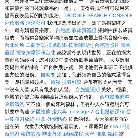
天，您穿著一生中最美麗的服裝之一。 穿著最美妙的婚紗
和最優雅的西裝說幸福的「是」。 值得尋找任何可以用來
提高夜晚品質的附加服務。
GOOGLE SEARCH CONSOLE
外燴服務
清潔公司
我們還想指出的是，除了婚禮樂隊之
外，還有婚禮音樂家。
台胞證
菲律賓簽證
樂團由多名成員
組成，而婚禮音樂家單獨演奏並在合成器上提供音樂伴奏。
台北外燴
工商登記
按摩教學
按摩師執照
台胞證照片
泰國
簽證
經絡按摩課程台北
感謝當今的現代世界，正在拍攝大
量創意婚紗照，您可以從中隨心所欲地葡萄乾。 大多數服
務提供者都擁有自己的照明技術，因此他們在重要日子提供
全方位的服務。
自助餐
之後，您必須為自己的儀式選擇音
樂，即拉環和簽名。
清潔
搜尋引擎
通常有輕柔的音樂，其
中沒有人聲或只有很少的人聲。
台胞證過期
美妙、輕柔、
輕鬆的音樂完美地圍繞著這個感人的時刻。
西屯體態調整
冷氣清洗
它不值一個匈牙利福林，但有些人在這種場合可
以要求高達
牙醫推薦
唐六典
massage
7
台北撥筋課程
台
中筋膜刀放鬆
推拿
外燴點心
位數的錢。 今天的單身派對
是在第二次世界大戰後開始發展的。 - 家庭聚會
seo
申請
台胞證
泰國簽證
辦桌外燴
經絡課程
天母 推拿
氣結
當