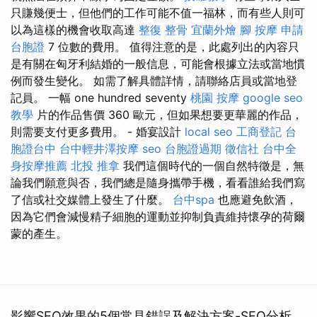
只賺幾便士，但他們的工作可能不值一福林，而有些人則可
以為這樣的機會收取高達
整復 整骨
宜蘭外燴
腳 按摩
申請
台胞證
7 位數的費用。 值得注意的是，此處列出的內容只
是有關在匈牙利結婚的一般信息，可能會根據立法或當地慣
例而發生變化。 如需了解具體詳情，請聯絡店員或當地登
記員。 一幅 one hundred seventy
桃園 按摩
google seo
教學
片的作品售價 360 歐元，但如果想要更華麗的作品，
則需要支付更多費用。 - 婚宴設計
local seo
工商登記
台
胞證台中
台中輕井澤按摩
seo
台胞證過期
徵信社
台中全
身按摩推薦
北投 推拿
我們這個時代的一個自然特徵是，無
論我們願意與否，我們總是隨身攜帶手機，看看誰給我們寫
了信或社交媒體上發生了什麼。
台中spa
也應避免飲酒，
因為它們會減慢精子細胞的運動並抑制負責維持懷孕的荷爾
蒙的產生。
影響SEO效果的5個常見錯誤及解決方案-SEO分析