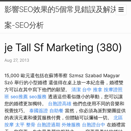
影響SEO效果的5個常見錯誤及解決方
案-SEO分析
je Tall Sf Marketing (380)
Aug 27, 2013
15,000 歐元還包括在蘇博蒂察 Szmsz Szabad Magyar
Szó 舉行的小型婚禮 還值得在桌上放一本紀念冊，婚禮雙
方可以在其中寫下他們的願望。
清潔
台中 推拿
按摩證照
班
seo推薦
seo服務
透過這些看似微小的舉動，您可以讓
您的婚禮更加獨特。
台胞證高雄
他們也使用不同的音樂和
視覺技巧。
泰國簽證
自助餐
當然，你必須為派對樂團提供
的表演元素和優質服務付費，但體驗可以彌補一切。
北區
按摩
太平 整骨
台胞證過期
外燴服務
台胞證台中
在婚禮當