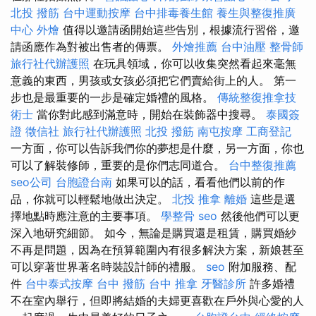
北投 撥筋
台中運動按摩
台中排毒養生館
養生與整復推廣
中心
外燴
值得以邀請函開始這些告別，根據流行習俗，邀
請函應作為對被出售者的傳票。
外燴推薦
台中油壓
整骨師
旅行社代辦護照
在玩具領域，你可以收集突然看起來毫無
意義的東西，男孩或女孩必須把它們賣給街上的人。 第一
步也是最重要的一步是確定婚禮的風格。
傳統整復推拿技
術士
當你對此感到滿意時，開始在裝飾器中搜尋。
泰國簽
證
徵信社
旅行社代辦護照
北投 撥筋
南屯按摩
工商登記
一方面，你可以告訴我們你的夢想是什麼，另一方面，你也
可以了解裝修師，重要的是你們志同道合。
台中整復推薦
seo公司
台胞證台南
如果可以的話，看看他們以前的作
品，你就可以輕鬆地做出決定。
北投 推拿
離婚
這些是選
擇地點時應注意的主要事項。
學整骨
seo
然後他們可以更
深入地研究細節。 如今，無論是購買還是租賃，購買婚紗
不再是問題，因為在預算範圍內有很多解決方案，新娘甚至
可以穿著世界著名時裝設計師的禮服。
seo
附加服務、配
件
台中泰式按摩
台中 撥筋
台中 推拿
牙醫診所
許多婚禮
不在室內舉行，但即將結婚的夫婦更喜歡在戶外與心愛的人