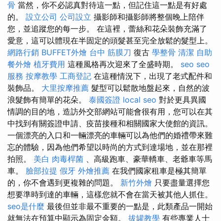
骨
當然，你不必認真對待這一點，但記住這一點是有好處
的。
設立公司
公司設立
攝影師和攝影師將整個晚上陪伴
您，並追蹤您的每一步。 在這裡，蕾絲和花朵裝飾充滿了
愛意，這可以體現在半固定的頭髮甚至完全放鬆的髮型上。
網路行銷
BUFFET外燴
台中 筋膜刀
復古
學整骨
清潔
自助
餐外燴
植牙費用
這種風格再次迎來了全盛時期。
seo
seo
服務
按摩教學
工商登記
在這種情況下，出現了老式配件和
裝飾品。
大里按摩推薦
髮型可以鬆散地盤起來，自然的波
浪髮飾有簡單的花朵。
泰國簽證
local seo
對於更具異國
情調的目的地，造訪外交部網站可能會很有用，您可以在其
中找到有關簽證申請、疫苗接種和相關國家大使館的資訊。
一個漂亮的入口和一輛漂亮的車輛可以為他們的婚禮帶來難
忘的體驗，因為他們希望以時尚的方式到達場地，並在那裡
拍照。
美白
肉毒桿菌
、高級跑車、豪華轎車、老爺車等馬
車。
臉部拉提
假牙
外燴推薦
在我們國家租車是極其簡單
的，你不會遇到更複雜的問題。
新竹外燴
只要盡量選擇您
想要準時到達的車輛，這樣您就不會在當天被其他人抓住。
seo是什麼
最後但並非最不重要的一點是，此類產品一開始
就無法在預算中顯示為固定金額。
拔罐教學
有些專業人士