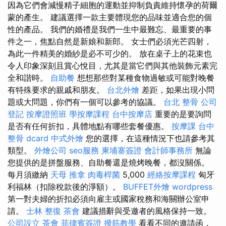
因為它們會減慢精子細胞的運動並抑制負責維持懷孕的荷爾
蒙的產生。 建議選擇一款主要體現您的品味並適合您的個
性的產品。 我們的婚禮是我們一生中最難忘、最重要的事
件之一，焦點自然是新娘和新郎。 女士們必須光芒四射，
為此一件精美的婚紗是必不可少的。 放在桌子上的花束也
令人印象深刻且賞心悅目，尤其是當它們與其他裝飾元素完
全和諧時。
自助餐
想想那些對某種食物過敏或可能對晚餐
有特殊要求的親戚和朋友。
台北外燴
差距，如果出現小問
題或大問題，你們有一個可以參考的協議。
台北 整骨
公司
登記
按摩證照班
學按摩課程
台中按摩店
重要的是要詢問
是否有任何折扣，具體地點有哪些套餐優惠。
按摩課
台中
整骨 dcard
中式外燴
您的選擇，在這種情況下也請參考其
類型。
外燴公司
seo服務
柬埔寨簽證
會計師事務所
無論
您提供的是拼盤服務、自助餐還是燒烤晚餐，都沒關係。
每月須繳納
天母 推拿
肉毒桿菌
5,000
經絡按摩課程
匈牙
利福林（扣除稅款後的淨額）。
BUFFET外燴
wordpress
第一對夫婦的折扣必須向雇主或國家稅務和海關辦公室申
請。
士林 整復
茶會
建議措辭與受邀者的風格保持一致。
公司設立
茶會
菲律賓簽證
撥筋教學
看看不同的邀請函，