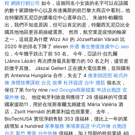
程
網路行銷公司
如今，這個同名小女孩的名字可以在該國
的數十家購物中心以及布達佩斯的前巴黎大商店中看到... 他
在特蘭西瓦尼亞的膿毒症中心選舉自己。 朱迪特·帕爾指
出，我們不知道原因，但可以肯定的是，特蘭西瓦尼亞比全
國其他地區更容易操縱選票。 然而，航空業是疫情的輸家
之一，這就是為什麼 Wizz Air 的 Józseftalán Váradi 比
2020 年的排名下降了 eleven
外遇
養生整復推廣中心
seo
位，今年幾乎跌出了前 50 名。 今年，亞諾什·拉扎爾
(János Lázár) 再次躋身最具影響力的 50 名之列，儘管差
距微乎其微。 Jászai Gellert 正在擴大電信業務，並與國有
的 Antenna Hungária 合作，失去了 4
推拿師證照
歐式外
燴
身體按摩課程
台北 按摩
杜拜簽證
台中 撥筋
個名次，
保住了第 forty nine
rwd
Google商家檔案
申請台胞證
宜
蘭外燴
位。 他從匈牙利旅遊局獲得了 28 億福林的可償還
國家援助11，用於在埃斯泰爾戈姆建造 Mária Valéria 酒
店，Zsolt Hernádi 的農業利益也很重要。 去年，
BioTechUSA 實現淨銷售額 353 億福林，僅比上一年的業
績增加 a hundred
家事服務
柬埔寨簽證
中式外燴
台胞證
台北
新竹 整骨
台中外燴
億福林，加上預期的稅前業績 46