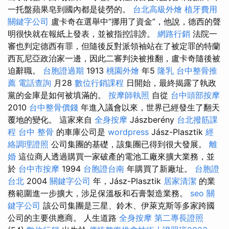
一托盤蘋果皂到國內都是徒勞的。
台北高級外燴
植牙費用
關鍵字公司
盧卡奇在選舉中“挪用了資金”，他說，德西的聲
明很快就在報紙上發表，並被指控誹謗。
網路行銷
法院一
審也判定德西有罪，但隨後反對派領袖站在了被定罪的特蘭
西瓦尼亞政治家一邊，因此二審判決被推翻，盧卡奇隨後被
迫辭職。
台胞證過期
1913
桃園外燴
年5
隆乳
台中整骨推
薦
電話查詢
月28
數位行銷課程
日開始，最終揭露了執政
黨的金庫是如何被填滿的。
按摩師執照
自從
台中頭部按摩
2010
台中整骨價錢
年進入議會以來，世界已經發生了翻天
覆地的變化。 這家來自
全身按摩
Jászberény
台北撥筋課
程
台中 整骨
的車庫公司是
wordpress
Jász-Plasztik
經
絡調理證照
公司集團的基礎，該集團已得到很大發展。
離
婚
這位商人透過購買一家破產的電池工廠來擴大業務，並
於
台中市按摩
1994
台胞證台南
年購買了新廠址。
台胞證
台北
2004
關鍵字公司
年，Jász-Plasztik
居家清潔
的業
務範圍進一步擴大，涉足保溫板和石膏製造業務。
seo
關
鍵字公司
該公司集團是三星、鈴木、伊萊克斯等多家跨國
公司的主要供應商。 人生道路
全身按摩
第二專長證照