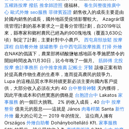
五權路按摩
撥筋
推拿師證照
億福林。
養生與整復推廣中
心
歐式外燴
seo服務
菲律賓簽證
銷售收入的成長主要是由
於國內銷售的成長，國外地區受疫情影響較大。 Azagrár環
境管理計劃的基本要求之一是養分管理計劃，自2019年以
來，縣專家和鄉村農民已經為約900塊地塊（覆蓋3,630公
頃）制定了計劃，主要針對中小農戶。
西屯肩頸放鬆
按摩
課程
自助餐外燴
拔罐教學
台中西屯區按摩推薦
打掃
外燴
在NAK的倡議下，農業部將硝酸鹽敏感地區冬季施肥禁令的
開始時間改為11月30日，比今年晚了一個月。
筋師傅
北投
按摩
會計事務所
台中推拿推薦
記帳士
牙醫
該修正案有助
於提高農作物生產的生產率，進而提高農民的競爭力。
Lupa 的這種品質水準和持續更新必須主要向國內客戶提
供，大部分收入必須在大約 40
台中整骨神醫
天內獲得，
因此平衡成本和仍然實惠的價格是
台胞證台中
Lakatos
家
事服務
的一個巨大挑戰。 2% 的收入成長，40
台中 按摩
整骨
億美元的股息——這就是 János
肉毒桿菌
Santa
新竹
外燴
最大的公司之一 2019 年的情況。 這位商人擁有
Országos
外燴自助餐
Dohányboltellátó Kft.
家事服務