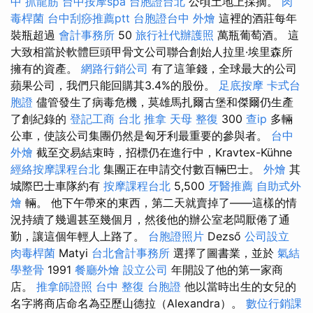
中 抓龍筋
台中按摩spa
台胞證台北
公頃土地上採摘。
肉
毒桿菌
台中刮痧推薦ptt
台胞證台中
外燴
這裡的酒莊每年
裝瓶超過
會計事務所
50
旅行社代辦護照
萬瓶葡萄酒。 這
大致相當於軟體巨頭甲骨文公司聯合創始人拉里·埃里森所
擁有的資產。
網路行銷公司
有了這筆錢，全球最大的公司
蘋果公司，我們只能回購其3.4%的股份。
足底按摩
卡式台
胞證
儘管發生了病毒危機，莫雄馬扎爾古堡和傑爾仍生產
了創紀錄的
登記工商
台北 推拿
天母 整復
300
查ip
多輛
公車，使該公司集團仍然是匈牙利最重要的參與者。
台中
外燴
截至交易結束時，招標仍在進行中，Kravtex-Kühne
經絡按摩課程台北
集團正在申請交付數百輛巴士。
外燴
其
城際巴士車隊約有
按摩課程台北
5,500
牙醫推薦
自助式外
燴
輛。 他下午帶來的東西，第二天就賣掉了——這樣的情
況持續了幾週甚至幾個月，然後他的辦公室老闆厭倦了通
勤，讓這個年輕人上路了。
台胞證照片
Dezső
公司設立
肉毒桿菌
Matyi
台北會計事務所
選擇了圖書業，並於
氣結
學整骨
1991
餐廳外燴
設立公司
年開設了他的第一家商
店。
推拿師證照
台中 整復
台胞證
他以當時出生的女兒的
名字將商店命名為亞歷山德拉（Alexandra）。
數位行銷課