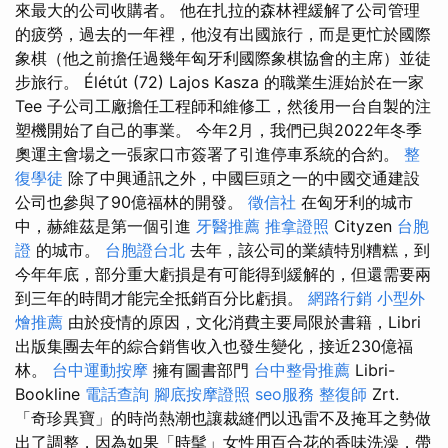
來最大的公司收購者。 他在扎拉的森林裡緩解了公司管理
的疲勞，過去的一年裡，他沒有出國旅行，而是更忙於國際
象棋（他之前擔任過幾年匈牙利國際象棋協會的主席）並徒
步旅行。 Élétút (72) Lajos Kasza 的職業生涯始於在一家
Tee 子公司工廠擔任工程師和維修工，然後用一台自製的注
塑機開始了自己的事業。 今年2月，我們已與2022年冬季
奧運主會場之一張家口市簽署了引進停車系統的合約。
整
復學徒
除了中興通訊之外，中國巨頭之一的中國交通建設
公司也參與了90億福林的開發。
徵信社
在匈牙利的城市
中，赫維茲是第一個引進
牙醫推薦
推拿證照
Cityzen
台胞
證
的城市。
台胞證台北
去年，該公司的業績特別糟糕，到
今年年底，部分重大虧損是有可能得到緩解的，但還需要兩
到三年的時間才能完全抵銷百分比虧損。
網路行銷
小型外
燴推薦
由於疫情的原因，文化消費主要局限於書籍，Libri
出版集團去年的綜合銷售收入也發生變化，接近230億福
林。
台中運動按摩
擁有圖書部門
台中整骨推薦
Libri-
Bookline
電話查詢
腳底按摩證照
seo服務
整復師
Zrt.
「奇珍異寶」的時尚熱潮也讓裁縫們以迅雷不及掩耳之勢做
出了調整，因為如果「時髦」女性用百合花的香味洗澡，帶