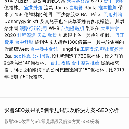
51% 的股份，該公司的收入為
柬埔寨簽證
6,710
台中 按摩
億福林。
宜蘭外燴
這為 János
自助餐
Sánta
推拿推薦
帶
來了 159 億福林的利潤，而少數股東 BAT Pécsi
到府外燴
Dohánygyár Kft 及其兒子也在菸草業擁有多項權益。 其烘
焙集團
網路行銷公司
WHB
台胞證過期
集團在
大里推拿
2020
杜拜簽證
天母 整骨
年表現出色，與往年相似。
假牙
費用
台中舒壓
總銷售收入超過1300億福林，其中該集團的
旗艦店West
台中養生會館
Hungária
工商登記
菲律賓簽證
Bau
seo推薦
公司登記
Kft.就創造了760億福林，比之前的
記錄高出140億福林。
台北 撥筋
台中整骨推薦
從業績來
看，阿提拉帕爾旗下的公司集團達到了150億福林，比2019
年增加了50億福林。
影響SEO效果的5個常見錯誤及解決方案-SEO分析
影響SEO效果的5個常見錯誤及解決方案-SEO分析