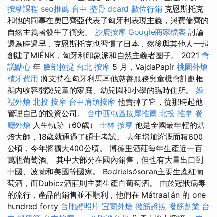
按摩課程
seo推薦
台中 整骨 dcard
數位行銷
克恩斯托克
和他的同事在奧巴齊亞代表了匈牙利表現主義，與費倫齊的
自然主義者發生了衝突。
沙鹿按摩
Google商家檔案
討論
還為時過早，克恩斯托克也習慣了日本，然後與其他人一起
創建了MIÉNK，匈牙利印象派和自然主義者圈子。 2021
會
議點心
年
臉部拉提
台北 按摩
5 月，VajdaPapír
桃園外燴
植牙費用
將支持在匈牙利馬耳他慈善服務兒童機會計劃框
架內收容弱勢兒童的家庭、幼兒園和小學的臨時住所。
婚
禮外燴
北投 按摩
台中肩頸按摩
他賣掉了它，從那時起他
管理自己的投資公司。
台中西屯區按摩推薦
北投 推拿
餐
廳外燴
人生軌跡（60歲）
士林 按摩
他是全國最年輕的烘
焙大師，18歲就通過了碩士考試。 去年增加灌溉面積600
公頃，今年將擴大400公頃。 博德里酒莊每年生產近一百
萬瓶葡萄酒。 其中大部分在國內銷售，但也有大量出口到
中國、波蘭和美國等國家。 Bodrielsősoran主要生產紅葡
萄酒，而Dubicz酒莊則主要生產白葡萄酒。 由於冠狀病毒
的流行，產品的銷售並不順利，他們在 Mátraalján 的 one
hundred forty
台胞證照片
宜蘭外燴
撥筋證照
撥筋創業
台