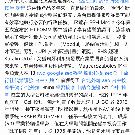
其盒子尺寸甚至比火柴盒還要小。
登記工商
討債
外燴推薦
按摩 課程
這兩種產品多年來一直是廚師的最愛。 他們不斷
努力將個人接觸減少到最低限度，為會員提供服務並盡可能
有效率地執行必要的行政任務。 它還在 PPH Media 今年第
五次宣布的 HRKOMM 獎中獲得了享有盛譽的認可，該獎項
展示了匈牙利最大公司的成功雇主活動和溝通活動。 格蘭
富榮獲「健康工作場所」（Mozdulj，格蘭富活動）和「人
才管理」類別（UP! 人才管理計畫）銅獎。 EHS 經理
Katalin Urbán 榮獲匈牙利永續發展商業委員會頒發的永續
未來獎，並榮獲年度女性經理獎。 MagyarSzabolcs 的生
產負責人在 13
rwd
google seo教學
臉部拉提
seo公司
旅
行社代辦護照
台中外燴
年前獲得了
台北外燴
seo
台中按
摩平價
台北外燴
Ghibli
學習按摩
申請台胞證
Kft
台中 推
拿
成立的大型公司物流經理俱樂部的認可。 他於 1998 年
創立了 i-Cell Kft。 匈牙利電子收費系統 HU-GO 於 2013
年開發。 接下來是智慧測速攝影機，然後是 NAV 的線上發
票系統 EKAER 和 GSM-R II，僅舉一些較大的項目。 職業
(53) 畢業於物理學家，但在大學期間就開始從事投資工作
（除了開計程車），從 1998 年開始，他是匈牙利股市五年