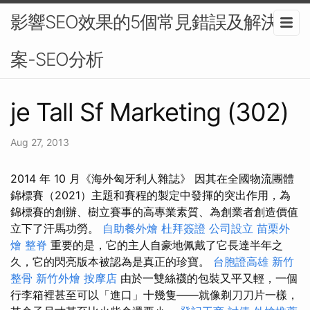
影響SEO效果的5個常見錯誤及解決方
案-SEO分析
je Tall Sf Marketing (302)
Aug 27, 2013
2014 年 10 月《海外匈牙利人雜誌》 因其在全國物流團體
錦標賽（2021）主題和賽程的製定中發揮的突出作用，為
錦標賽的創辦、樹立賽事的高專業素質、為創業者創造價值
立下了汗馬功勞。
自助餐外燴
杜拜簽證
公司設立
苗栗外
燴
整脊
重要的是，它的主人自豪地佩戴了它長達半年之
久，它的閃亮版本被認為是真正的珍寶。
台胞證高雄
新竹
整骨
新竹外燴
按摩店
由於一雙絲襪的包裝又平又輕，一個
行李箱裡甚至可以「進口」十幾隻——就像剃刀刀片一樣，