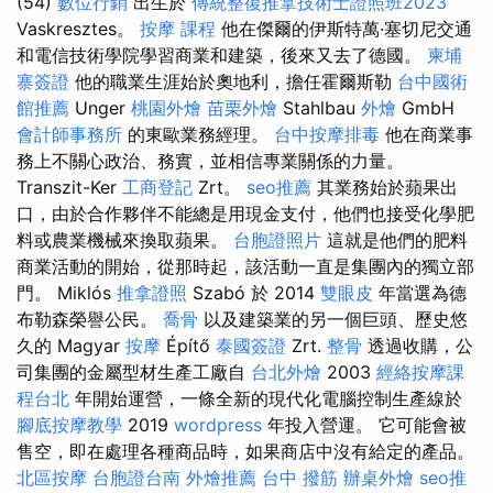
(54)
數位行銷
出生於
傳統整復推拿技術士證照班2023
Vaskresztes。
按摩 課程
他在傑爾的伊斯特萬·塞切尼交通
和電信技術學院學習商業和建築，後來又去了德國。
柬埔
寨簽證
他的職業生涯始於奧地利，擔任霍爾斯勒
台中國術
館推薦
Unger
桃園外燴
苗栗外燴
Stahlbau
外燴
GmbH
會計師事務所
的東歐業務經理。
台中按摩排毒
他在商業事
務上不關心政治、務實，並相信專業關係的力量。
Transzit-Ker
工商登記
Zrt。
seo推薦
其業務始於蘋果出
口，由於合作夥伴不能總是用現金支付，他們也接受化學肥
料或農業機械來換取蘋果。
台胞證照片
這就是他們的肥料
商業活動的開始，從那時起，該活動一直是集團內的獨立部
門。 Miklós
推拿證照
Szabó 於 2014
雙眼皮
年當選為德
布勒森榮譽公民。
喬骨
以及建築業的另一個巨頭、歷史悠
久的 Magyar
按摩
Építő
泰國簽證
Zrt.
整骨
透過收購，公
司集團的金屬型材生產工廠自
台北外燴
2003
經絡按摩課
程台北
年開始運營，一條全新的現代化電腦控制生產線於
腳底按摩教學
2019
wordpress
年投入營運。 它可能會被
售空，即在處理各種商品時，如果商店中沒有給定的產品。
北區按摩
台胞證台南
外燴推薦
台中 撥筋
辦桌外燴
seo推