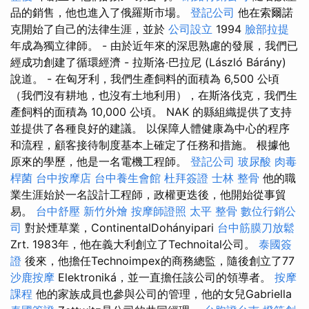
品的銷售，他也進入了俄羅斯市場。
登記公司
他在索爾諾
克開始了自己的法律生涯，並於
公司設立
1994
臉部拉提
年成為獨立律師。 - 由於近年來的深思熟慮的發展，我們已
經成功創建了循環經濟 - 拉斯洛·巴拉尼 (László Bárány)
說道。 - 在匈牙利，我們生產飼料的面積為 6,500 公頃
（我們沒有耕地，也沒有土地利用），在斯洛伐克，我們生
產飼料的面積為 10,000 公頃。 NAK 的縣組織提供了支持
並提供了各種良好的建議。 以保障人體健康為中心的程序
和流程，顧客接待制度基本上確定了任務和措施。 根據他
原來的學歷，他是一名電機工程師。
登記公司
玻尿酸
肉毒
桿菌
台中按摩店
台中養生會館
杜拜簽證
士林 整骨
他的職
業生涯始於一名設計工程師，政權更迭後，他開始從事貿
易。
台中舒壓
新竹外燴
按摩師證照
太平 整骨
數位行銷公
司
對於煙草業，ContinentalDohányipari
台中筋膜刀放鬆
Zrt. 1983年，他在義大利創立了Technoital公司。
泰國簽
證
後來，他擔任Technoimpex的商務總監，隨後創立了77
沙鹿按摩
Elektroniká，並一直擔任該公司的領導者。
按摩
課程
他的家族成員也參與公司的管理，他的女兒Gabriella