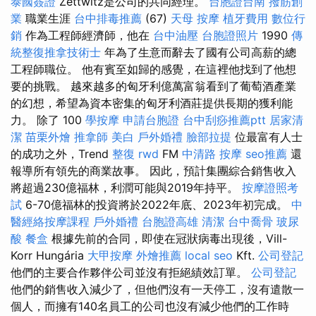
泰國簽證
Zettwitz是公司的共同經理。
台胞證台南
撥筋創
業
職業生涯
台中排毒推薦
(67)
天母 按摩
植牙費用
數位行
銷
作為工程師經濟師，他在
台中油壓
台胞證照片
1990
傳
統整復推拿技術士
年為了生意而辭去了國有公司高薪的總
工程師職位。 他有賓至如歸的感覺，在這裡他找到了他想
要的挑戰。 越來越多的匈牙利億萬富翁看到了葡萄酒產業
的幻想，希望為資本密集的匈牙利酒莊提供長期的獲利能
力。 除了 100
學按摩
申請台胞證
台中刮痧推薦ptt
居家清
潔
苗栗外燴
推拿師
美白
戶外婚禮
臉部拉提
位最富有人士
的成功之外，Trend
整復
rwd
FM
中清路 按摩
seo推薦
還
報導所有領先的商業故事。 因此，預計集團綜合銷售收入
將超過230億福林，利潤可能與2019年持平。
按摩證照考
試
6-70億福林的投資將於2022年底、2023年初完成。
中
醫經絡按摩課程
戶外婚禮
台胞證高雄
清潔
台中喬骨
玻尿
酸
餐盒
根據先前的合同，即使在冠狀病毒出現後，Vill-
Korr Hungária
大甲按摩
外燴推薦
local seo
Kft.
公司登記
他們的主要合作夥伴公司並沒有拒絕績效訂單。
公司登記
他們的銷售收入減少了，但他們沒有一天停工，沒有遣散一
個人，而擁有140名員工的公司也沒有減少他們的工作時