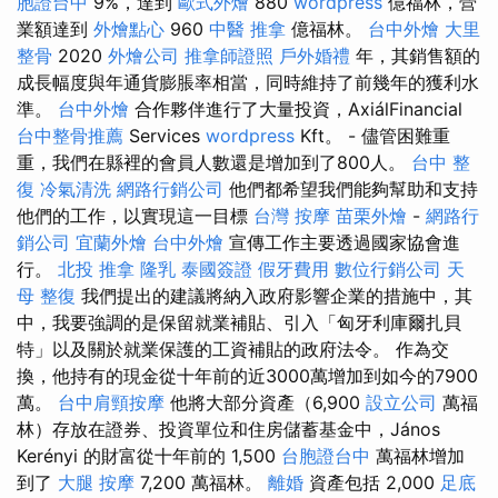
胞證台中
9%，達到
歐式外燴
880
wordpress
億福林，營
業額達到
外燴點心
960
中醫 推拿
億福林。
台中外燴
大里
整骨
2020
外燴公司
推拿師證照
戶外婚禮
年，其銷售額的
成長幅度與年通貨膨脹率相當，同時維持了前幾年的獲利水
準。
台中外燴
合作夥伴進行了大量投資，AxiálFinancial
台中整骨推薦
Services
wordpress
Kft。 - 儘管困難重
重，我們在縣裡的會員人數還是增加到了800人。
台中 整
復
冷氣清洗
網路行銷公司
他們都希望我們能夠幫助和支持
他們的工作，以實現這一目標
台灣 按摩
苗栗外燴
-
網路行
銷公司
宜蘭外燴
台中外燴
宣傳工作主要透過國家協會進
行。
北投 推拿
隆乳
泰國簽證
假牙費用
數位行銷公司
天
母 整復
我們提出的建議將納入政府影響企業的措施中，其
中，我要強調的是保留就業補貼、引入「匈牙利庫爾扎貝
特」以及關於就業保護的工資補貼的政府法令。 作為交
換，他持有的現金從十年前的近3000萬增加到如今的7900
萬。
台中肩頸按摩
他將大部分資產（6,900
設立公司
萬福
林）存放在證券、投資單位和住房儲蓄基金中，János
Kerényi 的財富從十年前的 1,500
台胞證台中
萬福林增加
到了
大腿 按摩
7,200 萬福林。
離婚
資產包括 2,000
足底