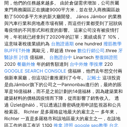
間，他們的任務越來越多。 由於倉儲需求增加，公司所屬
東門商務園區正在擴建9000平方米，並在登入商務園區啟
動了5000多平方米的新大廳開發。 János Jámbor 的業務
與汽車行業和房地產市場有關，而這些行業都受到了冠狀病
毒疫情的不同形式和程度的影響。 這家公司沒有被疫情打
垮，年初就已經拿到了2020年的訂單；業績成長了 10%，
這意味著稅後業績約為
台胞證過期
one hundred
撥筋教學
BUFFET外燴
萬歐元，即超過 three
數位行銷公司
.three
牙
醫診所
討債
億福林。
台胞證台中
Linartech
整復師證照
2020
餐廳外燴
年的銷售額達到
台中外燴
學按摩
220
GOOGLE SEARCH CONSOLE
億福林，他們去年想交付兩
個新車展廳，但這項計畫推遲到了今年。
記帳士
這項投資
是由Jámbor旗下的公司之一Pannonbau進行的，最終的賬
單是16億福林，而不是之前計劃的14億福林，因為建築業和
建築材料的價格因疫情而下降，從而影響了銷售收入。 透
過 Üzlet@háló，可以透過註冊密碼使用申請監視器和公共
檢索器。 Richter 是多羅格盆地最大的雇主之一 多年來，
Richter 一直是多羅格市和該地區最大的雇主之一，在該地
區工作的員工有近 1,100
推拿 證照
google seo教學
台北