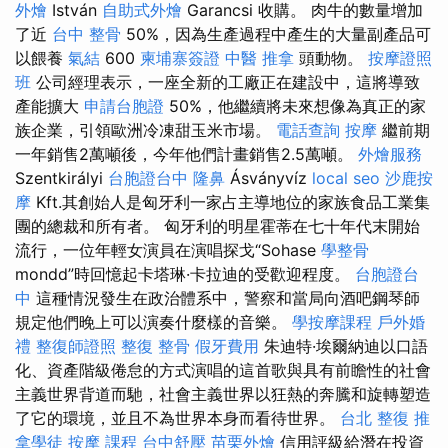
外燴
István
自助式外燴
Garancsi 收購。 肉牛的數量增加
了近
台中 整骨
50%，因為生產過程中產生的大量副產品可
以餵養
氣結
600
柬埔寨簽證
中醫 推拿
頭動物。
按摩證照
班
公司經理表示，一座全新的工廠正在建設中，這將導致
產能擴大
申請台胞證
50%，他繼續將未來想像為真正的家
族企業，引領歐洲冷凍甜玉米市場。
電話查詢
按摩
繼前期
一年銷售2萬噸後，今年他們計畫銷售2.5萬噸。
外燴服務
Szentkirályi
台胞證台中
隆鼻
Ásványvíz
local seo
沙鹿按
摩
Kft.其創始人是匈牙利一家占主導地位的家族食品工業集
團的總裁和所有者。 匈牙利的明星霍蒂在七十年代末開始
流行，一位年輕女演員在演唱探戈“Sohase
學整骨
mondd”時回憶起卡塔琳·卡拉迪的受歡迎程度。
台胞證台
中
這種情況發生在政治體系中，警察和當局向酒吧鋼琴師
規定他們晚上可以演奏什麼樣的音樂。
學按摩課程
戶外婚
禮
整復師證照
整復 整骨
假牙費用
朱迪特·埃爾納迪以口語
化、資產階級倦怠的方式演唱的這首歌與具有前瞻性的社會
主義世界背道而馳，社會主義世界以狂熱的奔騰和旋轉塑造
了它的環境，並且不為世界本身而看待世界。
台北 整復
推
拿學徒
按摩 課程
台中舒壓
苗栗外燴
信用評級給潛在投資