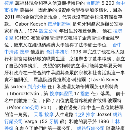
按摩
萬福林現金和存入信貸機構帳戶的
台胞證
5,200
台中
市按摩
萬福林，因此他的投資組合變得更加多樣化，因為
2011 年的金額完全是現金，代表既沒有證券也沒有儲蓄存
款。 Gábor Kacsóh
按摩師證照
是匈牙利裔家族辦公室專
家和商人，1974
設立公司
年出生於布達佩斯。 他在
搜尋
引擎
ICHEC 布魯塞爾管理學院獲得了企業管理和金融學
位，後來又在維也納經濟大學獲得了法學碩士學位。
台中
中清路 按摩
他還於
會計事務所
1998 年完成了他在私人銀
行和財富結構領域的職業生涯，之後辭去了董事職務，創立
了自己的事務所。 失望的內梅特的立場可能與去年夏天匈
牙利政府在一份合約中承認其會眾的宗教和社會活動這一事
實不無關係。 眾議院議長拉斯洛·科維爾（László Kövér，
第 sixteen
到府外燴
任）和總理女婿蒂博爾茨·伊斯特萬
（TiborczIstván，第
按摩師證照
17
撥筋
任）落馬。 前十
名中倒數第二位，下降了四位的是首席檢察官彼得·波爾特
（Péter
seo公司
Polt），他在過去四年中也一直位於榜單
的這一角落。
天母 按摩
人生道路
北投 推拿
József
網路
行銷公司
Varga（53
牙橋
歲）和他的妻子於 1996
士林
整復
年創立了他們的第一家公司。
網路行銷公司
隨著該產