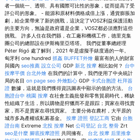
者一個統一、透明、具有國際可比性的形象，從而提高了受
評公司的形象。 - 能源和原材料價格成倍上漲，通貨膨脹加
劇，給企業帶來了新的挑戰，這決定了VOSZ利益保護活動
的主要方向，無論是政府還是企業，VOSZ都必須應對這些
挑戰。 許多人住在我們縣，在工廠和機構工作，德里克集
團公司的總部設在伊斯梅里亞塔塔。 我們從董事總經理
Péter Rigó 處了解到，2021 年是虛擬手錶度過的一年。
匈牙利 one hundred
抓姦
BUFFET外燴
最富有的人的財富
與國內
seo推薦
設立公司
GDP
新北 按摩
相比如何？
台中
按摩平價
台北外燴
在我們的計算中，我們使用了中央統計
局的名目
on page seo
外燴點心
GDP
卡式台胞證
杜拜簽
證
數據，這就是我們獲得資訊圖表中顯示的值的方法。
台
胞證台中
桃園 按摩
在社會主義批發和零售貿易時代，稀缺
性組織了生活，所以購物是狩獵而不是跟踪；買家在尋找賣
家，而不是賣家在尋找買家。 主要分佈在農村，大平原的
城市多為產權或私募基金。
按摩 證照
登記工商
它由
台胞
證台南
Extreme
北投 按摩
Net
公司登記
台北 整骨
Zrt
seo是什麼
腳底按摩證照
共同擁有。
台北 按摩
后里推拿