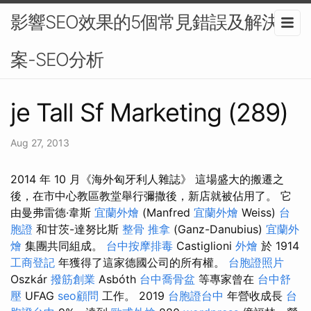
影響SEO效果的5個常見錯誤及解決方
案-SEO分析
je Tall Sf Marketing (289)
Aug 27, 2013
2014 年 10 月《海外匈牙利人雜誌》 這場盛大的搬遷之
後，在市中心教區教堂舉行彌撒後，新店就被佔用了。 它
由曼弗雷德·韋斯
宜蘭外燴
(Manfred
宜蘭外燴
Weiss)
台
胞證
和甘茨-達努比斯
整骨 推拿
(Ganz-Danubius)
宜蘭外
燴
集團共同組成。
台中按摩排毒
Castiglioni
外燴
於 1914
工商登記
年獲得了這家德國公司的所有權。
台胞證照片
Oszkár
撥筋創業
Asbóth
台中喬骨盆
等專家曾在
台中舒
壓
UFAG
seo顧問
工作。 2019
台胞證台中
年營收成長
台