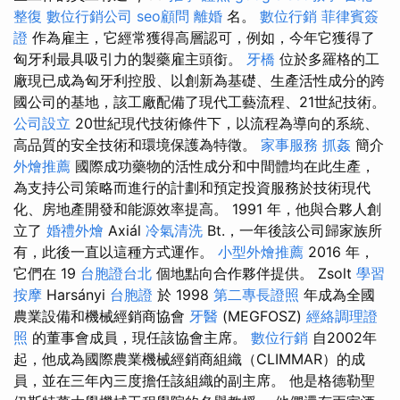
整復
數位行銷公司
seo顧問
離婚
名。
數位行銷
菲律賓簽
證
作為雇主，它經常獲得高層認可，例如，今年它獲得了
匈牙利最具吸引力的製藥雇主頭銜。
牙橋
位於多羅格的工
廠現已成為匈牙利控股、以創新為基礎、生產活性成分的跨
國公司的基地，該工廠配備了現代工藝流程、21世紀技術。
公司設立
20世紀現代技術條件下，以流程為導向的系統、
高品質的安全技術和環境保護為特徵。
家事服務
抓姦
簡介
外燴推薦
國際成功藥物的活性成分和中間體均在此生產，
為支持公司策略而進行的計劃和預定投資服務於技術現代
化、房地產開發和能源效率提高。 1991 年，他與合夥人創
立了
婚禮外燴
Axiál
冷氣清洗
Bt.，一年後該公司歸家族所
有，此後一直以這種方式運作。
小型外燴推薦
2016 年，
它們在 19
台胞證台北
個地點向合作夥伴提供。 Zsolt
學習
按摩
Harsányi
台胞證
於 1998
第二專長證照
年成為全國
農業設備和機械經銷商協會
牙醫
(MEGFOSZ)
經絡調理證
照
的董事會成員，現任該協會主席。
數位行銷
自2002年
起，他成為國際農業機械經銷商組織（CLIMMAR）的成
員，並在三年內三度擔任該組織的副主席。 他是格德勒聖