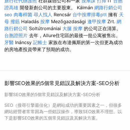
旅行社代辦護照
社群媒體公司和一家
按摩課
打掃
IT
台胞
證高雄
開發新創公司的主要股東。 Kálmán
網路行銷公司
seo
肉毒桿菌
尋人找人
Rencsár
台中按摩排毒ptt
擁有
天
母 撥筋
Haladás
按摩
Mezőgazdasági
逢甲按摩
Zrt.
網
路行銷公司
Soltútromániai
大腿 按摩
的公司正在清算。
台胞證照片
去年，Allure住宅區的最後一批公寓被售出。
牙醫
Ináncsy
記帳士
家族在布達佩斯的第一次但更為成功
的房地產投資帶來了預期的成功。
影響SEO效果的5個常見錯誤及解決方案-SEO分析
影響SEO效果的5個常見錯誤及解決方案-SEO分析
SEO（搜尋引擎最佳化）是網站成功的重要因素之一，但很多
網站經營者常常因為一些錯誤操作，導致SEO效果不理想。以
下是影響SEO效果的五個常見錯誤及其解決方案。