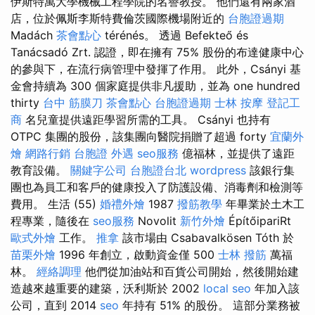
伊斯特萬大學機械工程學院的名譽教授。 他們還有兩家酒
店，位於佩斯李斯特費倫茨國際機場附近的
台胞證過期
Madách
茶會點心
térénés。 透過 Befekteő és
Tanácsadó Zrt. 認證，即在擁有 75% 股份的布達健康中心
的參與下，在流行病管理中發揮了作用。 此外，Csányi 基
金會持續為 300 個家庭提供非凡援助，並為 one hundred
thirty
台中 筋膜刀
茶會點心
台胞證過期
士林 按摩
登記工
商
名兒童提供遠距學習所需的工具。 Csányi 也持有
OTPC 集團的股份，該集團向醫院捐贈了超過 forty
宜蘭外
燴
網路行銷
台胞證
外遇
seo服務
億福林，並提供了遠距
教育設備。
關鍵字公司
台胞證台北
wordpress
該銀行集
團也為員工和客戶的健康投入了防護設備、消毒劑和檢測等
費用。 生活 (55)
婚禮外燴
1987
撥筋教學
年畢業於土木工
程專業，隨後在
seo服務
Novolit
新竹外燴
ÉpítőipariRt
歐式外燴
工作。
推拿
該市場由 Csabavalkösen Tóth 於
苗栗外燴
1996 年創立，啟動資金僅 500
士林 撥筋
萬福
林。
經絡調理
他們從加油站和百貨公司開始，然後開始建
造越來越重要的建築，沃利斯於 2002
local seo
年加入該
公司，直到 2014
seo
年持有 51% 的股份。 這部分業務被