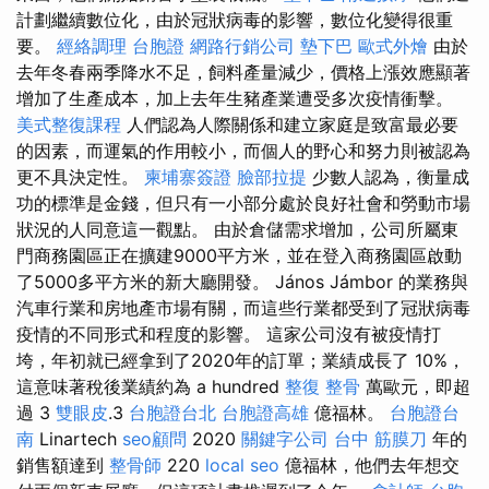
計劃繼續數位化，由於冠狀病毒的影響，數位化變得很重
要。
經絡調理
台胞證
網路行銷公司
墊下巴
歐式外燴
由於
去年冬春兩季降水不足，飼料產量減少，價格上漲效應顯著
增加了生產成本，加上去年生豬產業遭受多次疫情衝擊。
美式整復課程
人們認為人際關係和建立家庭是致富最必要
的因素，而運氣的作用較小，而個人的野心和努力則被認為
更不具決定性。
柬埔寨簽證
臉部拉提
少數人認為，衡量成
功的標準是金錢，但只有一小部分處於良好社會和勞動市場
狀況的人同意這一觀點。 由於倉儲需求增加，公司所屬東
門商務園區正在擴建9000平方米，並在登入商務園區啟動
了5000多平方米的新大廳開發。 János Jámbor 的業務與
汽車行業和房地產市場有關，而這些行業都受到了冠狀病毒
疫情的不同形式和程度的影響。 這家公司沒有被疫情打
垮，年初就已經拿到了2020年的訂單；業績成長了 10%，
這意味著稅後業績約為 a hundred
整復 整骨
萬歐元，即超
過 3
雙眼皮
.3
台胞證台北
台胞證高雄
億福林。
台胞證台
南
Linartech
seo顧問
2020
關鍵字公司
台中 筋膜刀
年的
銷售額達到
整骨師
220
local seo
億福林，他們去年想交