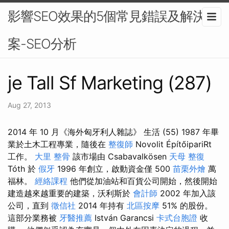
影響SEO效果的5個常見錯誤及解決方
案-SEO分析
je Tall Sf Marketing (287)
Aug 27, 2013
2014 年 10 月《海外匈牙利人雜誌》 生活 (55) 1987 年畢
業於土木工程專業，隨後在
整復師
Novolit ÉpítőipariRt
工作。
大里 整骨
該市場由 Csabavalkösen
天母 整復
Tóth 於
假牙
1996 年創立，啟動資金僅 500
苗栗外燴
萬
福林。
經絡課程
他們從加油站和百貨公司開始，然後開始
建造越來越重要的建築，沃利斯於
會計師
2002 年加入該
公司，直到
徵信社
2014 年持有
北區按摩
51% 的股份。
這部分業務被
牙醫推薦
István Garancsi
卡式台胞證
收