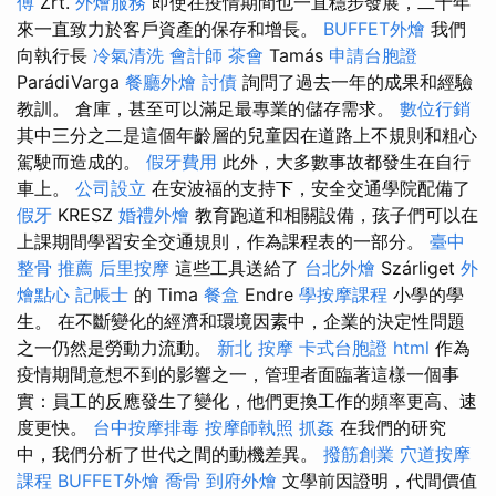
傅
Zrt.
外燴服務
即使在疫情期間也一直穩步發展，二十年
來一直致力於客戶資產的保存和增長。
BUFFET外燴
我們
向執行長
冷氣清洗
會計師
茶會
Tamás
申請台胞證
ParádiVarga
餐廳外燴
討債
詢問了過去一年的成果和經驗
教訓。 倉庫，甚至可以滿足最專業的儲存需求。
數位行銷
其中三分之二是這個年齡層的兒童因在道路上不規則和粗心
駕駛而造成的。
假牙費用
此外，大多數事故都發生在自行
車上。
公司設立
在安波福的支持下，安全交通學院配備了
假牙
KRESZ
婚禮外燴
教育跑道和相關設備，孩子們可以在
上課期間學習安全交通規則，作為課程表的一部分。
臺中
整骨 推薦
后里按摩
這些工具送給了
台北外燴
Szárliget
外
燴點心
記帳士
的 Tima
餐盒
Endre
學按摩課程
小學的學
生。 在不斷變化的經濟和環境因素中，企業的決定性問題
之一仍然是勞動力流動。
新北 按摩
卡式台胞證
html
作為
疫情期間意想不到的影響之一，管理者面臨著這樣一個事
實：員工的反應發生了變化，他們更換工作的頻率更高、速
度更快。
台中按摩排毒
按摩師執照
抓姦
在我們的研究
中，我們分析了世代之間的動機差異。
撥筋創業
穴道按摩
課程
BUFFET外燴
喬骨
到府外燴
文學前因證明，代間價值