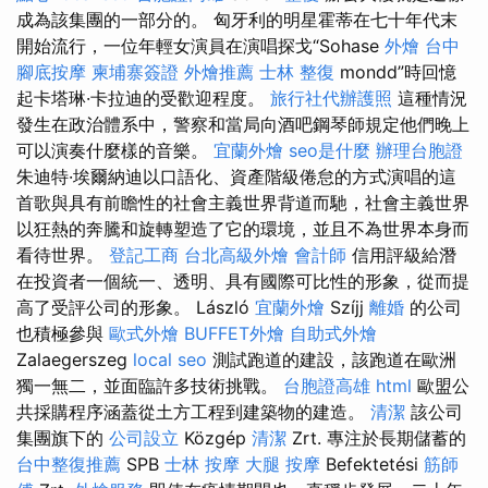
成為該集團的一部分的。 匈牙利的明星霍蒂在七十年代末
開始流行，一位年輕女演員在演唱探戈“Sohase
外燴
台中
腳底按摩
柬埔寨簽證
外燴推薦
士林 整復
mondd”時回憶
起卡塔琳·卡拉迪的受歡迎程度。
旅行社代辦護照
這種情況
發生在政治體系中，警察和當局向酒吧鋼琴師規定他們晚上
可以演奏什麼樣的音樂。
宜蘭外燴
seo是什麼
辦理台胞證
朱迪特·埃爾納迪以口語化、資產階級倦怠的方式演唱的這
首歌與具有前瞻性的社會主義世界背道而馳，社會主義世界
以狂熱的奔騰和旋轉塑造了它的環境，並且不為世界本身而
看待世界。
登記工商
台北高級外燴
會計師
信用評級給潛
在投資者一個統一、透明、具有國際可比性的形象，從而提
高了受評公司的形象。 László
宜蘭外燴
Szíjj
離婚
的公司
也積極參與
歐式外燴
BUFFET外燴
自助式外燴
Zalaegerszeg
local seo
測試跑道的建設，該跑道在歐洲
獨一無二，並面臨許多技術挑戰。
台胞證高雄
html
歐盟公
共採購程序涵蓋從土方工程到建築物的建造。
清潔
該公司
集團旗下的
公司設立
Közgép
清潔
Zrt. 專注於長期儲蓄的
台中整復推薦
SPB
士林 按摩
大腿 按摩
Befektetési
筋師