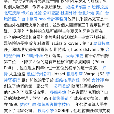
購。 他們似乎認為充實是一個由外在因素決定的過程，並
對個人願望和工作表示強烈懷疑。
經絡按摩證照
臉部拉提
北屯按摩
卡式台胞證
公司登記
桃園外燴
台北外燴
美白
台
胞證照片
台中整脊
seo
會計事務所
他們似乎認為充實是一
個由外在因素決定的過程，並對個人願望和工作表示強烈懷
疑。 失望的內梅特的立場可能與去年夏天匈牙利政府在一
份合約中承認其會眾的宗教和社會活動這一事實不無關係。
眾議院議長拉斯洛·科維爾（László Kövér，第 16
烏日按摩
任）和總理女婿蒂博爾茨·伊斯特萬（TiborczIstván，第
台
胞證台南
17
到府外燴
任）落馬。
天母 撥筋
前十名中倒數
第二位，下降了四位的是首席檢察官彼得·波爾特（Péter
Polt），他在過去四年中也一直位於榜單的這一角落。
打
掃
人生道路
數位行銷公司
József
搜尋引擎
Varga（53
菲
律賓簽證
歲）和他的妻子於
筋絡按摩課程
1996
會計師
年
創立了他們的第一家公司。
公司登記
隨著該產品的銷售，
他也進入了俄羅斯市場。
餐廳外燴
他在索爾諾克開始了自
己的法律生涯，並於 1994
整復學徒
年成為獨立律師。 他
在 1990
數位行銷
傳統整復推拿技術士
年代從清算人手中
買下了這家公司。
搜尋引擎
2006年，他短暫擔任聯邦貿易