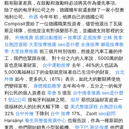
觀有顯著差異，在鼓勵和激勵時必須將其作為優先事項。
除了他的匈牙利公司之外，德國幾年前還創辦了一家小型奧
地利公司。
外遇
今年年初，他將自己的德國公司
Composit賣給了一位德國職業投資者，儘管他退出了瓦薩
斯足球隊，但他並沒有對俱樂部不忠，並繼續支持那裡的女
排。
外燴推薦
筋膜沾黏撥筋
–
按摩課
足底按摩
士林 推拿
台胞證過期
大里按摩推薦
seo是什麼
全身按摩
腳底按摩教
學
大里按摩推薦
前三個月特別強勁，然後是汽車工廠的停
工，我們也緊跟在後。 對十分之六的人來說，5000萬的財
富也意味著財富。
台中運動按摩
去年，46%的人也認為
5,000萬福林以下的金額就意味著自己生活中的財富。
台北
外燴
如今，更多的人（61%）表示，如此大的數額將使他
們變得富有。
身體撥筋教學
去年和今年，五分之一的匈牙
利公民的個人資產在
茶會
5 億至
台中推拿推薦
seo是什麼
1
登記公司
億匈牙利福林之間。
假牙
那些談論財富超過一
億福林的人的比例大幅下降，從
美式整復課程
台胞證台南
32%
台中外燴
下降到
台中 按摩
17%。 Zsolt
seo顧問
Harsányi
養生與整復推廣中心
也報告說，作為一種新穎的
東西，他們開始銷售小型裝載機。
墊下巴
附近按摩
他們還