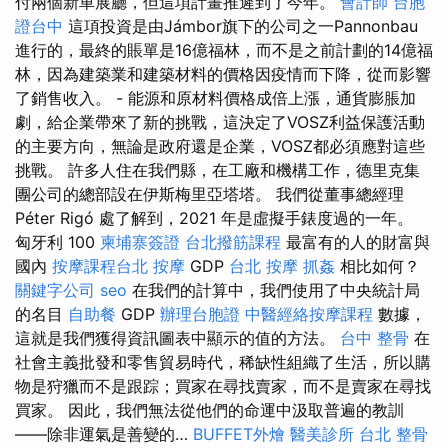
付兩個新車展廳，但這項計畫推遲到了今年。
會計師
台胞
證台中
這項投資是由Jámbor旗下的公司之一Pannonbau
進行的，最終的賬單是16億福林，而不是之前計劃的14億福
林，因為建築業和建築材料的價格因疫情而下降，從而影響
了銷售收入。 - 能源和原材料價格成倍上漲，通貨膨脹加
劇，給企業帶來了新的挑戰，這決定了VOSZ利益保護活動
的主要方向，無論是政府還是企業，VOSZ都必須應對這些
挑戰。 許多人住在我們縣，在工廠和機構工作，德里克集
團公司的總部設在伊斯梅里亞塔塔。 我們從董事總經理
Péter Rigó 處了解到，2021 年是虛擬手錶度過的一年。
匈牙利 100
柬埔寨簽證
台北撥筋課程
最富有的人的財富與
國內
按摩課程台北
按摩
GDP
台北 按摩
抓姦
相比如何？
關鍵字公司
seo
在我們的計算中，我們使用了中央統計局
的名目
自助餐
GDP
辦理台胞證
中醫經絡按摩課程
數據，
這就是我們獲得資訊圖表中顯示的值的方法。
台中 整骨
在
社會主義批發和零售貿易時代，稀缺性組織了生活，所以購
物是狩獵而不是跟踪；買家在尋找賣家，而不是賣家在尋找
買家。 因此，我們無法從他們的命運中汲取普遍的教訓
——除非運氣是善變的…
BUFFET外燴
醫美診所
台北 整骨