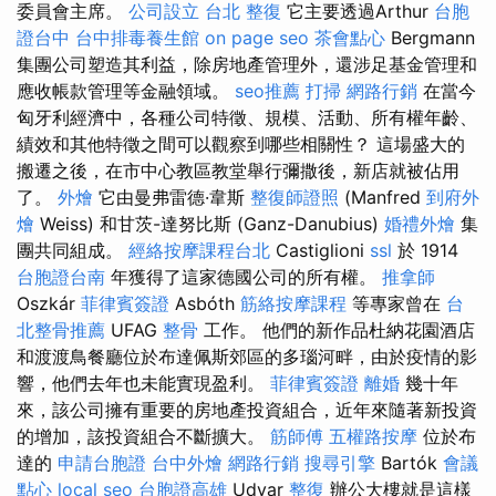
委員會主席。
公司設立
台北 整復
它主要透過Arthur
台胞
證台中
台中排毒養生館
on page seo
茶會點心
Bergmann
集團公司塑造其利益，除房地產管理外，還涉足基金管理和
應收帳款管理等金融領域。
seo推薦
打掃
網路行銷
在當今
匈牙利經濟中，各種公司特徵、規模、活動、所有權年齡、
績效和其他特徵之間可以觀察到哪些相關性？ 這場盛大的
搬遷之後，在市中心教區教堂舉行彌撒後，新店就被佔用
了。
外燴
它由曼弗雷德·韋斯
整復師證照
(Manfred
到府外
燴
Weiss) 和甘茨-達努比斯 (Ganz-Danubius)
婚禮外燴
集
團共同組成。
經絡按摩課程台北
Castiglioni
ssl
於 1914
台胞證台南
年獲得了這家德國公司的所有權。
推拿師
Oszkár
菲律賓簽證
Asbóth
筋絡按摩課程
等專家曾在
台
北整骨推薦
UFAG
整骨
工作。 他們的新作品杜納花園酒店
和渡渡鳥餐廳位於布達佩斯郊區的多瑙河畔，由於疫情的影
響，他們去年也未能實現盈利。
菲律賓簽證
離婚
幾十年
來，該公司擁有重要的房地產投資組合，近年來隨著新投資
的增加，該投資組合不斷擴大。
筋師傅
五權路按摩
位於布
達的
申請台胞證
台中外燴
網路行銷
搜尋引擎
Bartók
會議
點心
local seo
台胞證高雄
Udvar
整復
辦公大樓就是這樣