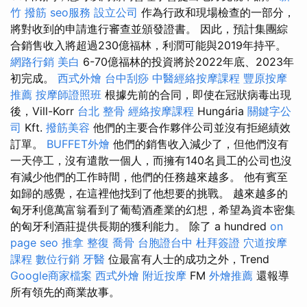
竹 撥筋
seo服務
設立公司
作為行政和現場檢查的一部分，
將對收到的申請進行審查並頒發證書。 因此，預計集團綜
合銷售收入將超過230億福林，利潤可能與2019年持平。
網路行銷
美白
6-70億福林的投資將於2022年底、2023年
初完成。
西式外燴
台中刮痧
中醫經絡按摩課程
豐原按摩
推薦
按摩師證照班
根據先前的合同，即使在冠狀病毒出現
後，Vill-Korr
台北 整骨
經絡按摩課程
Hungária
關鍵字公
司
Kft.
撥筋美容
他們的主要合作夥伴公司並沒有拒絕績效
訂單。
BUFFET外燴
他們的銷售收入減少了，但他們沒有
一天停工，沒有遣散一個人，而擁有140名員工的公司也沒
有減少他們的工作時間，他們的任務越來越多。 他有賓至
如歸的感覺，在這裡他找到了他想要的挑戰。 越來越多的
匈牙利億萬富翁看到了葡萄酒產業的幻想，希望為資本密集
的匈牙利酒莊提供長期的獲利能力。 除了 a hundred
on
page seo
推拿 整復
喬骨
台胞證台中
杜拜簽證
穴道按摩
課程
數位行銷
牙醫
位最富有人士的成功之外，Trend
Google商家檔案
西式外燴
附近按摩
FM
外燴推薦
還報導
所有領先的商業故事。