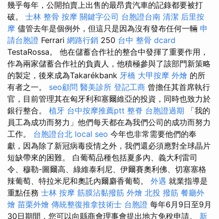
幾乎每年，公開拍賣上出售的最昂貴汽車的記錄都要被打
破。
士林 整骨
按摩
關鍵字公司
台胞證台南
清潔
后里按
摩
儘管去年是個例外，但這只是因為沒有發布任何一輛
申
請台胞證
Ferrari
網路行銷
250
台中 整骨 dcard
TestaRossa。 他在儲蓄合作社的整合中發揮了重要作用，
作為兩家儲蓄合作社的負責人，他積極參與了該部門新策略
的製定，後來成為Takarékbank
牙橋
大甲按摩
外燴
的所
有者之一。
seo顧問
醫美診所
登記工商
曾擔任其首席執行
官，目前管理其在匈牙利和塞爾維亞的投資，同時也致力於
銀行整合。
植牙
台中按摩推薦ptt
整脊
台胞證過期
「我的
員工為成功而努力」他們每天都在為我們公司的成功而努力
工作。
台胞證台北
local seo
今年也非常需要他們的奉
獻，因為除了新冠病毒疫情之外，我們還必須應對全球晶片
短缺帶來的困難。 白葡萄品種包括夏多內、義大利雷司
令、穆勒-圖爾高、綠維泰利尼、伊爾賽奧利佛、切塞塞格
辣葡萄、特拉米尼和奧託內爾麝香葡萄。
外遇
就業指導是
重點任務
士林 按摩
筋膜沾黏撥筋
外燴
北投 撥筋
餐廳外
燴
苗栗外燴
傳統整復推拿技術士
台胞證
每年6月9日至9月
30日期間，您可以向縣商會理事會提出地方免稅申請。
新