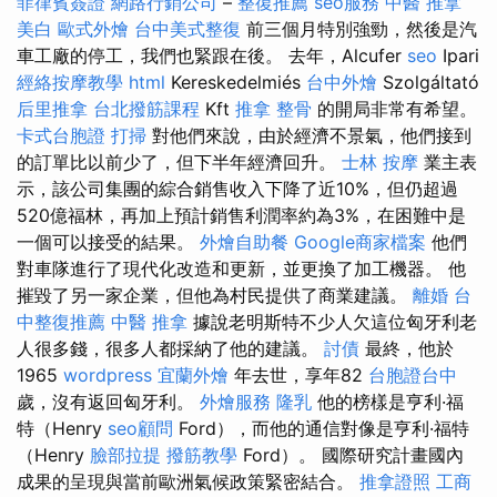
菲律賓簽證
網路行銷公司
–
整復推薦
seo服務
中醫 推拿
美白
歐式外燴
台中美式整復
前三個月特別強勁，然後是汽
車工廠的停工，我們也緊跟在後。 去年，Alcufer
seo
Ipari
經絡按摩教學
html
Kereskedelmiés
台中外燴
Szolgáltató
后里推拿
台北撥筋課程
Kft
推拿 整骨
的開局非常有希望。
卡式台胞證
打掃
對他們來說，由於經濟不景氣，他們接到
的訂單比以前少了，但下半年經濟回升。
士林 按摩
業主表
示，該公司集團的綜合銷售收入下降了近10%，但仍超過
520億福林，再加上預計銷售利潤率約為3%，在困難中是
一個可以接受的結果。
外燴自助餐
Google商家檔案
他們
對車隊進行了現代化改造和更新，並更換了加工機器。 他
摧毀了另一家企業，但他為村民提供了商業建議。
離婚
台
中整復推薦
中醫 推拿
據說老明斯特不少人欠這位匈牙利老
人很多錢，很多人都採納了他的建議。
討債
最終，他於
1965
wordpress
宜蘭外燴
年去世，享年82
台胞證台中
歲，沒有返回匈牙利。
外燴服務
隆乳
他的榜樣是亨利·福
特（Henry
seo顧問
Ford），而他的通信對像是亨利·福特
（Henry
臉部拉提
撥筋教學
Ford）。 國際研究計畫國內
成果的呈現與當前歐洲氣候政策緊密結合。
推拿證照
工商