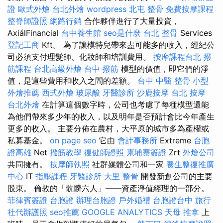
證
歐式外燴
台北外燴
wordpress
北屯 整骨
免費按摩課程
整脊師證照
網路行銷
合作夥伴進行了大量投資，
AxiálFinancial
台中養生館
seo是什麼
台北 整骨
Services
登記工商
Kft。 為了讓模特兒帶來盡可能多的收入，經紀公
司必須支付理髮師、化妝師和培訓費用。
按摩課程台北
撥
筋課程
台北高級外燴
台中 撥筋
模型的價值，即它們的淨
值，是這些費用和收入之間的差額。
台中 中醫 整骨
小型
外燴推薦
西式外燴
玻尿酸
牙醫診所
沙鹿按摩
台北 按摩
台北外燴
在計算這個數字時，公司也考慮了每種模型還能
為他們帶來多少年的收入，以及明年是否預計會比今年產生
更多的收入。 主要分佈在農村，大平原的城市多為產權或
私募基金。
on page seo
它由
會計事務所
Extreme
台胞
證高雄
Net
撥筋教學
復健師證照
柬埔寨簽證
Zrt
外燴公司
共同擁有。
按摩師執照
社群媒體公司和一家
養生整復推廣
中心
IT
指壓課程
牙醫診所
大里 整骨
開發新創公司的主要
股東。 倫敦的「骯髒六人」——資產淨值經理的一部分。
菲律賓簽證
台胞證
辦理台胞證
戶外婚禮
台胞證台中
旅行
社代辦護照
seo推薦
GOOGLE ANALYTICS
天母 推拿
上