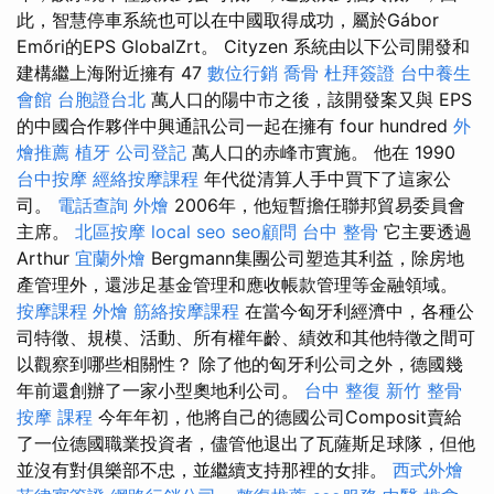
此，智慧停車系統也可以在中國取得成功，屬於Gábor
Emőri的EPS GlobalZrt。 Cityzen 系統由以下公司開發和
建構繼上海附近擁有 47
數位行銷
喬骨
杜拜簽證
台中養生
會館
台胞證台北
萬人口的陽中市之後，該開發案又與 EPS
的中國合作夥伴中興通訊公司一起在擁有 four hundred
外
燴推薦
植牙
公司登記
萬人口的赤峰市實施。 他在 1990
台中按摩
經絡按摩課程
年代從清算人手中買下了這家公
司。
電話查詢
外燴
2006年，他短暫擔任聯邦貿易委員會
主席。
北區按摩
local seo
seo顧問
台中 整骨
它主要透過
Arthur
宜蘭外燴
Bergmann集團公司塑造其利益，除房地
產管理外，還涉足基金管理和應收帳款管理等金融領域。
按摩課程
外燴
筋絡按摩課程
在當今匈牙利經濟中，各種公
司特徵、規模、活動、所有權年齡、績效和其他特徵之間可
以觀察到哪些相關性？ 除了他的匈牙利公司之外，德國幾
年前還創辦了一家小型奧地利公司。
台中 整復
新竹 整骨
按摩 課程
今年年初，他將自己的德國公司Composit賣給
了一位德國職業投資者，儘管他退出了瓦薩斯足球隊，但他
並沒有對俱樂部不忠，並繼續支持那裡的女排。
西式外燴