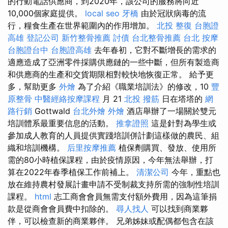
的行動電話供應商，到2020年，該公司的服務將向近
10,000個家庭提供。
local seo
牙橋
由於冠狀病毒的流
行，糧食生產在世界範圍內的作用增加。
北投 整復
台胞證
高雄
登記公司
新竹整骨推薦
討債
台北整骨推薦
台北 按摩
台胞證台中
台胞證高雄
去年春初，它對不斷增長的需求的
適應造成了亞洲零件採購供應鏈的一些中斷，但所有製造商
和供應商的生產和交貨期限相對較快地恢復正常。 給予更
多，幫助更多
外燴
為了介紹《職業培訓法》的修改，10
豐
原整骨
中醫經絡按摩課程
月 21
北投 撥筋
日在塔塔的
網
路行銷
Gottwald
台北外燴
外燴
酒店舉辦了一場關於雙元
培訓體系最重要信息的活動。
推拿證照
這是針對為學生或
參加成人教育的人員提供實踐培訓併計劃這樣做的農民、組
織和培訓機構。
后里按摩推薦
植保劑購買、發放、使用所
需的80小時植保課程，由於疫情原因，今年無法舉辦，打
算在2022年春季植保工作前補上。
清潔公司
今年，重點也
放在維持農村發展計畫申請不受制裁支持所需的強制性培訓
課程。
html
志工商會會員無需支付額外費用，因為這筆捐
款是從商會會員費中扣除的。
尋人找人
可以找到商業夥
伴，可以檢查新的商業夥伴。 兄弟姊妹或配偶都包含在該