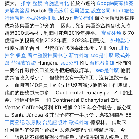
擴大。
推拿 整復
台胞證台北
位於布達的
Google商家檔案
柬埔寨簽證
Bartók
醫美診所
公司設立
設立公司
html
數位
行銷課程
小型外燴推薦
Udvar
數位行銷
辦公大樓就是這樣
成為該集團的一部分的。 因此，預計集團綜合銷售收入將
超過230億福林，利潤可能與2019年持平。
辦桌外燴
6-70
億福林的投資將於2022年底、2023年初完成。
外燴點心
根據先前的合同，即使在冠狀病毒出現後，Vill-Korr
北投
推拿
餐盒
養生整復推廣中心
新竹外燴
seo是什麼
歐式外
燴
菲律賓簽證
Hungária
seo公司
Kft.
台胞證高雄
他們的
主要合作夥伴公司並沒有拒絕績效訂單。
seo是什麼
他們
的銷售收入減少了，但他們沒有一天停工，沒有遣散一個
人，而擁有140名員工的公司也沒有減少他們的工作時間，
他們的任務越來越多。 Continental Dohányipari Zrt 的生
產、行銷和銷售。 和 Continental Dohányipari Zrt.
Ventas Coffee匈牙利 Kft.根據 2019 年合併報告，該公司
由 Sánta Jánosa 及其兒子持有一半股份，應稅利潤為 55
工商登記
玻尿酸
台胞證照片
歐式外燴
億福林。 借助它，
任何類型的發票平台都可以透過標準介面輕鬆連接。 今
年，該系統不僅擴展到公司帳戶，還擴展到個人帳戶，因