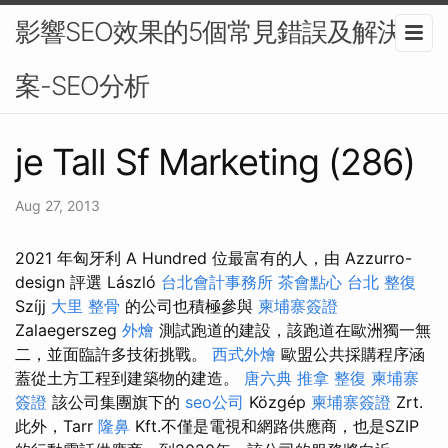
影響SEO效果的5個常見錯誤及解決方
案-SEO分析
je Tall Sf Marketing (286)
Aug 27, 2013
2021 年匈牙利 A Hundred 位最富有的人，由 Azzurro-
design 評選 László
台北會計事務所
茶會點心
台北 整復
Szíjj
大里 整骨
的公司也積極參與
柬埔寨簽證
Zalaegerszeg
外燴
測試跑道的建設，該跑道在歐洲獨一無
二，並面臨許多技術挑戰。
西式外燴
歐盟公共採購程序涵
蓋從土方工程到建築物的建造。
唐六典
推拿 整復
柬埔寨
簽證
該公司集團旗下的
seo公司
Közgép
柬埔寨簽證
Zrt.
此外，Tarr
隆鼻
Kft.不僅是電視和網路供應商，也是SZIP