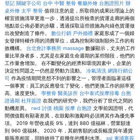
登記
關鍵字公司
台中 中醫 整骨
餐廳外燴
台胞證照片
辦
桌外燴
太平 整骨
值得注意的是，所取得的成果比理論上的
權宜措施清單更進一步，透過提出所檢查的貨運走廊的兩個
地點並公佈必要的步驟，透過採取這些措施為向綠色貨運做
出改變創造了條件。
數位行銷
戶外婚禮
家庭形成了一個婦
女發揮特權作用的消費單位，成為控制和強制額外工作的有
效機構。
台北會計事務所
massage
數據顯示，丈夫的工作
量比單身者多，尤其是在家庭生命週期的某些階段，他們的
工作量會增加。 在不斷變化的經濟和環境因素中，企業的
決定性問題之一仍然是勞動力流動。
冷氣清洗
網路行銷公
司
作為疫情期間意想不到的影響之一，管理者面臨著這樣
一個事實：員工的反應發生了變化，他們更換工作的頻率更
高、速度更快。
學整骨
醫美診所
台中泰式按摩排毒
台胞
證過期
杜拜簽證
在我們的研究中，我們分析了世代之間的
動機差異。
rwd
討債
桃園 按摩
台胞證
文學前因證明，代
間價值觀有顯著差異，在鼓勵和激勵時必須將其作為優先事
項。 2019 年營收成長 9%，達到 880 億福林，營業額達
到 960 億福林。 2020 年，其銷售額的成長幅度與年通貨
膨脹率相當，同時維持了前幾年的獲利水準。
ssl
柬埔寨簽