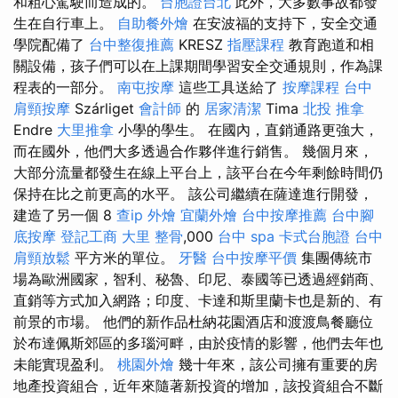
和粗心駕駛而造成的。
台胞證台北
此外，大多數事故都發
生在自行車上。
自助餐外燴
在安波福的支持下，安全交通
學院配備了
台中整復推薦
KRESZ
指壓課程
教育跑道和相
關設備，孩子們可以在上課期間學習安全交通規則，作為課
程表的一部分。
南屯按摩
這些工具送給了
按摩課程
台中
肩頸按摩
Szárliget
會計師
的
居家清潔
Tima
北投 推拿
Endre
大里推拿
小學的學生。 在國內，直銷通路更強大，
而在國外，他們大多透過合作夥伴進行銷售。 幾個月來，
大部分流量都發生在線上平台上，該平台在今年剩餘時間仍
保持在比之前更高的水平。 該公司繼續在薩達進行開發，
建造了另一個 8
查ip
外燴
宜蘭外燴
台中按摩推薦
台中腳
底按摩
登記工商
大里 整骨
,000
台中 spa
卡式台胞證
台中
肩頸放鬆
平方米的單位。
牙醫
台中按摩平價
集團傳統市
場為歐洲國家，智利、秘魯、印尼、泰國等已透過經銷商、
直銷等方式加入網路；印度、卡達和斯里蘭卡也是新的、有
前景的市場。 他們的新作品杜納花園酒店和渡渡鳥餐廳位
於布達佩斯郊區的多瑙河畔，由於疫情的影響，他們去年也
未能實現盈利。
桃園外燴
幾十年來，該公司擁有重要的房
地產投資組合，近年來隨著新投資的增加，該投資組合不斷