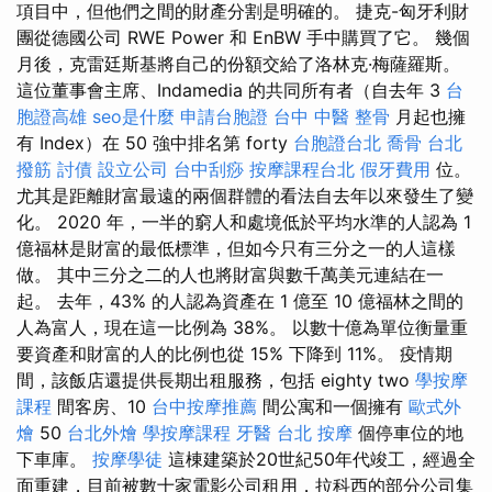
項目中，但他們之間的財產分割是明確的。 捷克-匈牙利財
團從德國公司 RWE Power 和 EnBW 手中購買了它。 幾個
月後，克雷廷斯基將自己的份額交給了洛林克·梅薩羅斯。
這位董事會主席、Indamedia 的共同所有者（自去年 3
台
胞證高雄
seo是什麼
申請台胞證
台中 中醫 整骨
月起也擁
有 Index）在 50 強中排名第 forty
台胞證台北
喬骨
台北
撥筋
討債
設立公司
台中刮痧
按摩課程台北
假牙費用
位。
尤其是距離財富最遠的兩個群體的看法自去年以來發生了變
化。 2020 年，一半的窮人和處境低於平均水準的人認為 1
億福林是財富的最低標準，但如今只有三分之一的人這樣
做。 其中三分之二的人也將財富與數千萬美元連結在一
起。 去年，43% 的人認為資產在 1 億至 10 億福林之間的
人為富人，現在這一比例為 38%。 以數十億為單位衡量重
要資產和財富的人的比例也從 15% 下降到 11%。 疫情期
間，該飯店還提供長期出租服務，包括 eighty two
學按摩
課程
間客房、10
台中按摩推薦
間公寓和一個擁有
歐式外
燴
50
台北外燴
學按摩課程
牙醫
台北 按摩
個停車位的地
下車庫。
按摩學徒
這棟建築於20世紀50年代竣工，經過全
面重建，目前被數十家電影公司租用，拉科西的部分公司集