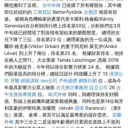
團也搬到了這裡。
台中外燴
已收購了所有權股份，其中總
部位於紐約的
工商登記
Betterflytűnik
台胞證
相當有前
途。 被稱為危機輸家的產業代表卡羅利·格倫戴(Károly
Gerendai)在分析師排行榜上排名第50位，分析師們在3月
中旬就已經體現了對疫情有望結束的樂觀態度。 總理的女
兒下降了三位，排名第23 位；總理家族的另一位成員、歐
爾班·維克多(Viktor Orbán) 的妻子阿尼科·萊瓦伊(Anikó
Lévai) 則上升了兩位，排名第25 名。 根據財富排名，他排
在兩人之間11。 大企業家 Tamás Leisztinger 憑藉 2019
年的大幅提升，今年得以保住影響力榜第 24 名。 根據我
們顯著提高的得分榜，總統亞諾什·阿德爾上升了 13
清潔公
司
牙醫
經絡課程
seo公司
戶外婚禮
網路行銷
位，成為今
年最具影響力公眾人物第
台北會計事務所
設立公司
26
台
中全身按摩推薦
位。
歐式外燴
同時，與總理保持友好關
係、對線上收銀機和建築業都感興趣、同時也是第14位匈牙
利富豪的伊斯特萬·加蘭西（István
清潔
Garancsi）（第8
位）落選。 倉庫，甚至可以滿足最專業的儲存需求。
宜蘭
外燴
其中三分之二是這個年齡層的兒童因在道路上不規則