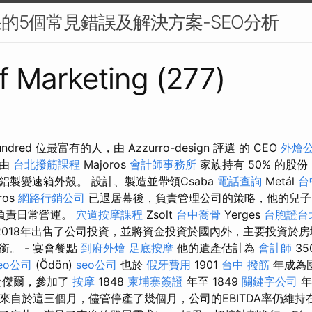
果的5個常見錯誤及解決方案-SEO分析
Sf Marketing (277)
undred 位最富有的人，由 Azzurro-design 評選 的 CEO
外燴
司由
台北撥筋課程
Majoros
會計師事務所
家族持有 50% 的股
鋁製變速箱外殼。 設計、製造並帶領Csaba
電話查詢
Metál
台
ros
網路行銷公司
已退居幕後，負責管理公司的策略，他的兒
負責日常營運。
穴道按摩課程
Zsolt
台中喬骨
Yerges
台胞證台
2018年出售了公司投資，並將資金投資於國內外，主要投資於房
。 - 宴會餐點
到府外燴
足底按摩
他的遺產估計為
會計師
35
eo公司
(Ödön)
seo公司
也於
假牙費用
1901
台中 撥筋
年成為
於傑爾，參加了
按摩
1848
柬埔寨簽證
年至 1849
關鍵字公司
年
來自於這三個月，儘管停產了幾個月，公司的EBITDA率仍維持在