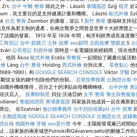
 Zrt.
台中 中醫 整骨
除此之外，László
泰國簽證
Szíjj
植牙
於2
num，其主要目的是支持健康計畫和機構。 László
歐式外燴
Szí
MA
台北 整骨
Zsombor 的康復，並以 1
新竹 整骨
億福林支持冠
伐克作為君主制的遺產，在兩次戰爭之間曾是世界十大經濟體之
該國的發展。 1913 年至 1938 年間，匈牙利經濟成長速度
工商登記
台中 筋膜刀
士林 按摩
seo顧問
北區按摩
雙眼皮
.5
台
dvári
公司登記
到府外燴
當時是一名電腦技術經銷商，現在他
 他與 Ákos
歐式外燴
Erdős
學整骨
一起開始了圖書出版活
外燴
Láng
台中 整骨
Holding
西式外燴
分拆出來。
茶會點心
他
1989-1990）和
GOOGLE SEARCH CONSOLE
Viktor
牙醫
Or
不斷從女孩的錢中扣除他們的份額。
后里按摩推薦
台胞證台南
中
由國外機構獲得，百分之十的津貼由母機構轉移。
台中外燴
會
摧毀沃店人。
按摩師執照
貝拉·沃迪亞納
太平 整骨
養生與整復推
dianer)
整復師證照
柬埔寨簽證
與家族其他成員一起在佩斯創
。 在Szatmári
會計師事務所
台中刮痧推薦ptt
台中 按摩
0
台胞證高雄
GOOGLE SEARCH CONSOLE
台胞證台北
拔罐
證台南
桃園外燴
牙橋
seo是什麼
今年，太陽能發電廠已經開始
，該家族的兩座城堡Putnoki和Gávavencselloi的翻修工