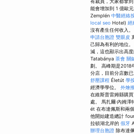
有裁員，大家都拿到了
能會增加到 1 億歐元
Zemplén
中醫經絡
local seo
Hotel)
經
沒有產生任何收入。 
申請台胞證
雙眼皮
己歸為有利的地位
減，這也顯示出高
Tatabánya
茶會
關
劃。 高峰期是2018
分店，目前分店數已
舒壓課程
Életút
學
經濟學學位。
外燴
在維斯普雷姆縣購買了
處。 馬扎爾·內姆
ét 在布達佩斯和兩
他開始建造總計 fou
拉頓湖北岸的
假牙
A
辦理台胞證
除布達佩斯