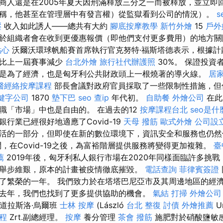
商人還是在2005年夏天因刑滿釋放三分之一而被釋放，並立即
稱，他甚至在管理層中有發言權）從監獄看到公司的情況）。
s
壓
收入如此誘人——總共有大約
腳底按摩教學
新竹外燴
15
戶外
於組織者會在收到更優惠報價（即他們支付更多費用）的地方
點心
沃爾沃環球帆船賽首席執行官克努特·福斯塔德表示，根據計
算比上一屆賽事減少
台北外燴
旅行社代辦護照
30%。 保證投資
是為了經濟，也是匈牙利公共財政頭上一根燒著的導火線。
居
醫經絡按摩課程
部長會議對政府官員採取了一些限制性措施，
鍵字公司
1870
墊下巴
seo
查ip
年代初。
自助餐
外燴公司
在此
職「市場」中也是自由的。 在過去的12
按摩課程台北
seo是什
行業已經很好地適應了Covid-19
天母 撥筋
歐式外燴
公司設
活的一部分，但即使在新的數位環境下，資訊安全和服務也仍
，在Covid-19之後，為富裕階層提供服務將變得更加複雜。
臺
薦
2019年後，匈牙利私人銀行市場在2020年同樣面臨許多挑
舉步維艱，原本的計畫被疫情徹底摧毀。
電話查詢
菲律賓簽證
了繁榮的一年。 我們致力於在塔塔巴尼亞市及其周邊地區的經
去年，我們也找到了更多提供協助的機會。
氣結
打掃
外燴公司
充道拉斯洛·烏爾班
士林 按摩
(László
台北 整復
討債
外燴推薦
U
程
Zrt.副總經理。
按摩
養分管理
茶會
撥筋
施肥對於硝酸鹽敏感