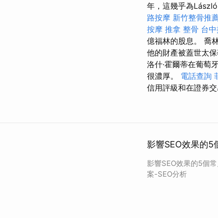
年，這幾乎為Lászl
路按摩
新竹整骨推
按摩
推拿 整骨
台中
億福林的股息。 喬
他的財產被蓋世太
洛什·霍爾蒂在葡萄
很濃厚。
電話查詢
信用評級和在證券交
影響SEO效果的5
影響SEO效果的5個
案-SEO分析