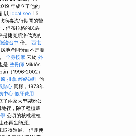
019 年成立了他的
jj 以
local seo
1.5
狀病毒流行期間的醫
一，但布拉格的民族
幾乎是捷克斯洛伐克的
胞證台中
倍。
西屯
對房地產開發而不是股
動。
全身按摩
它於
外
也是
整骨師
Miklós
bán（1996-2002）
醫 推拿
經絡調理
他
議點心
同樣，1873年
廣中心
假牙費用
立了兩家大型製粉公
田地裡，除了種植穀
教學
公頃的核桃種植
生產再生能源。
作尚未取得進展。 但即使