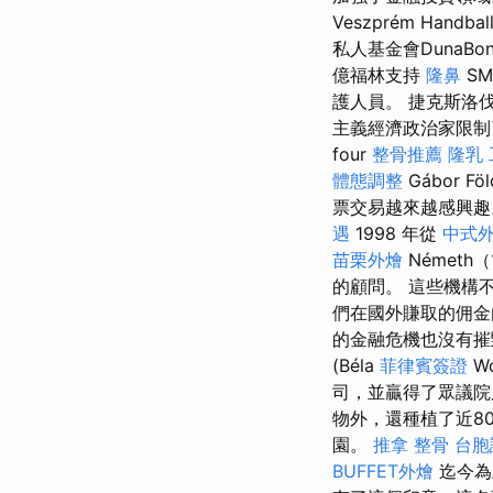
Veszprém Handball
私人基金會DunaBo
億福林支持
隆鼻
S
護人員。 捷克斯洛
主義經濟政治家限制了
four
整骨推薦
隆乳
體態調整
Gábor Föl
票交易越來越感興趣。
遇
1998 年從
中式
苗栗外燴
Németh（
的顧問。 這些機構
們在國外賺取的佣金
的金融危機也沒有
(Béla
菲律賓簽證
Wo
司，並贏得了眾議院席位
物外，還種植了近8
園。
推拿 整骨
台胞
BUFFET外燴
迄今為止