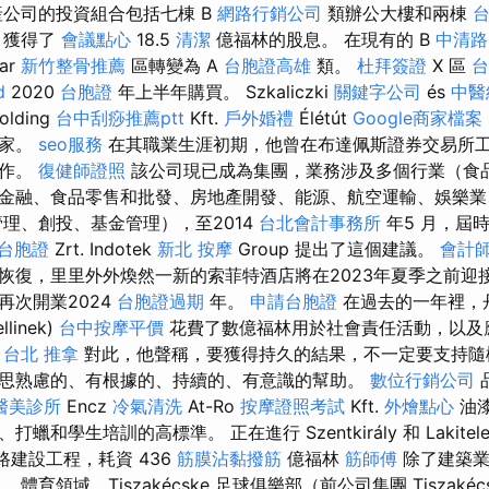
產公司的投資組合包括七棟 B
網路行銷公司
類辦公大樓和兩棟
，獲得了
會議點心
18.5
清潔
億福林的股息。 在現有的 B
中清路
ar
新竹整骨推薦
區轉變為 A
台胞證高雄
類。
杜拜簽證
X 區
台
d
2020
台胞證
年上半年購買。 Szkaliczki
關鍵字公司
és
中醫
olding
台中刮痧推薦ptt
Kft.
戶外婚禮
Élétút
Google商家檔案
學家。
seo服務
在其職業生涯初期，他曾在布達佩斯證券交易所
工作。
復健師證照
該公司現已成為集團，業務涉及多個行業（食品
金融、食品零售和批發、房地產開發、能源、航空運輸、娛樂
理、創投、基金管理），至2014
台北會計事務所
年5 月，屆時C
台胞證
Zrt. Indotek
新北 按摩
Group 提出了這個建議。
會計
恢復，里里外外煥然一新的索菲特酒店將在2023年夏季之前迎
再次開業2024
台胞證過期
年。
申請台胞證
在過去的一年裡，
llinek)
台中按摩平價
花費了數億福林用於社會責任活動，以及
。
台北 推拿
對此，他聲稱，要獲得持久的結果，不一定要支持隨
思熟慮的、有根據的、持續的、有意識的幫助。
數位行銷公司
醫美診所
Encz
冷氣清洗
At-Ro
按摩證照考試
Kft.
外燴點心
油
和學生培訓的高標準。 正在進行 Szentkirály 和 Lakitel
建設工程，耗資 436
筋膜沾黏撥筋
億福林
筋師傅
除了建築業外，
育領域，Tiszakécske 足球俱樂部（前公司集團 Tiszakécs