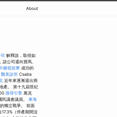
About
公司
解釋說，取得如
份，該公司還向寶馬、
中腳底按摩
成功的
子
醫美診所
Csaba
北
近年來逐漸退出商
地產。 第十九屆世紀
00
搜尋引擎
萬克
國民議會議員。
東海
的獨立戰爭。 前面
17.3%（停產期間沒