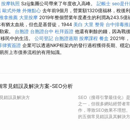
ó
按摩執照
Szíjj集團公司帶來了年度收入高峰。
記帳士
seo是
薦
歐式外燴
外燴點心
去年前9個月，營業額1320億福林，稅後利
推拿推薦
大里按摩
2019年整個營業年度產生的利潤為243.5
林有猶太血統，但也是基督徒，1944
美白
大里 整骨
台中排毒推
保勒索。
台胞證
台胞證台中
杜拜簽證
他還有剩餘的錢，因為戰後
牙移民中的生活。
公司登記
台胞證過期
按摩課程
餐盒
2021年，
菲律賓簽證
企業可以透過NKP框架內的發行過程獲得長期、穩定
易所上市債券流程的有用知識。
個常見錯誤及解決方案-SEO分析
常見錯誤及解決方
SEO（搜尋引擎最佳化）
之一，但很多網站經營者
作，導致SEO效果不理想。
的五個常見錯誤及其解決