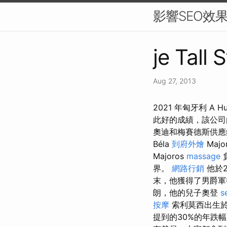
影響SEO效
je Tall 
Aug 27, 2013
2021 年匈牙利 A H
此好的成績，該公
奧迪和梅賽德斯供應
Béla
到府外燴
Majo
Majoros
massage
界。
網路行銷
他於
末，他獲得了男爵軍銜
朗，他的兒子奧登
s
按摩
索利莫西出生
提到的30%的年跌幅