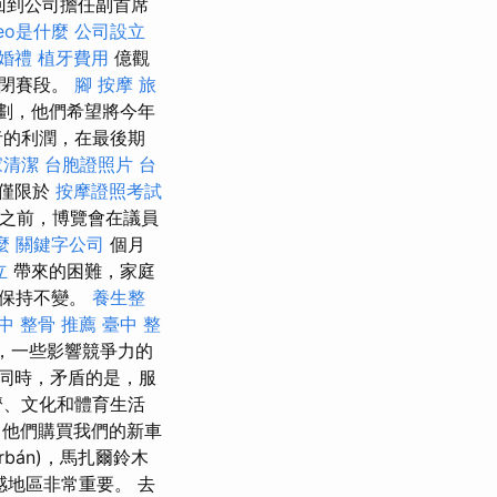
回到公司擔任副首席
eo是什麼
公司設立
婚禮
植牙費用
億觀
關閉賽段。
腳 按摩
旅
劃，他們希望將今年
者的利潤，在最後期
家清潔
台胞證照片
台
但僅限於
按摩證照考試
之前，博覽會在議員
麼
關鍵字公司
個月
立
帶來的困難，家庭
然保持不變。
養生整
中 整骨 推薦
臺中 整
戰，一些影響競爭力的
同時，矛盾的是，服
濟、文化和體育生活
他們購買我們的新車
rbán)，馬扎爾鈴木
地區非常重要。 去