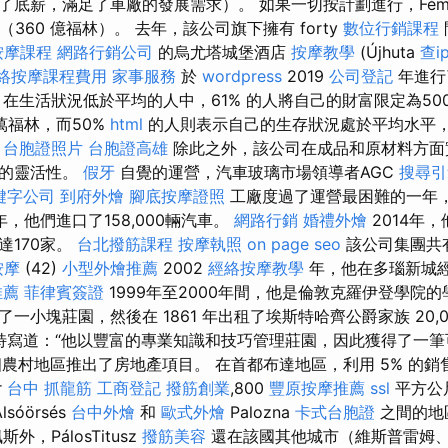
底薪，滿足了車廠的發展需求）。 如果一切按計劃進行，Fémal
（360 億福林）。 去年，該公司旗下擁有 forty
數位行銷課程
按摩課程
網路行銷公司
的烏尤塔城堡酒店
按摩教學
(Újhuta
查i
絡按摩課程費用
家事服務
於
wordpress
2019
公司登記
年進行
在生活狀況低於平均的人中，61% 的人將自己的財富限定為50
萬福林，而50%
html
的人則表示自己的生存狀況處於平均水平，
。
台胞證照片
台胞證高雄
除此之外，該公司在成品和原材料方面
度的靈活性。
假牙
自覺的運營，汽車玻璃市場領導者AGC
搜尋引
鍵字公司
到府外燴
腳底按摩證照
工廠度過了運營最困難的一年
年，他們進口了158,000輛汽車。
網路行銷
婚禮外燴
2014年
達170家。
台北撥筋課程
按摩執照
on page seo
該公司集團共有
按摩
(42)
小型外燴推薦
2002
經絡按摩教學
年，他在多瑙新城
推薦
菲律賓簽證
1999年至2000年間，他是倫敦克羅伊登學院的學
一小塊莊園，然後在 1861 年出租了埃斯特哈齊公爵家族 20,0
澤特寫道：“他以豐富的專業知識和技巧管理莊園，因此獲得了一筆
個農村地區推出了房地產項目。 在首都布達地區，利用 5% 的
r
台中 抓龍筋
工商登記
撥筋創業
,800
豐原按摩推薦
ssl
平方公
lsóörsés
台中外燴
和
歐式外燴
Palozna
卡式台胞證
之間的地
外，PálosTitusz
撥筋美容
還在該國其他城市（維斯普雷姆