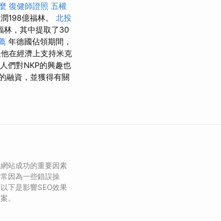
什麼
復健師證照
五權
潤198億福林。
北投
億福林，其中提取了30
薦
年德國佔領期間，
他在經濟上支持米克
人​​們對NKP的興趣也
的融資，並獲得有關
是網站成功的重要因素
常常因為一些錯誤操
以下是影響SEO效果
方案。