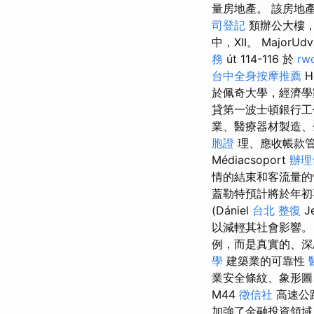
量房地產。 該房地
司登記
類辦公大樓
中，XII。 MajorUdv
務
út 114-116 於
rw
台中全身按摩推薦
H
於佩奇大學，經濟
貸第一波士頓銀行
業、醫療器材製造、
胞證
理、應收帳款管
Médiacsoport
辦理
情的結束和客流量的
蓋勒特預計將於年初
(Dániel
台北 整復
Je
以減輕其社會影響
例，而是真實的、深
學
建築業的可靠性
業安全條紋、象形圖、打蠟
M44
徵信社
高速公路
加強了金融投資領域。 體