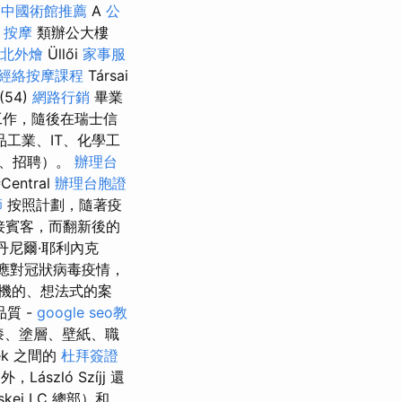
台中國術館推薦
A
公
 按摩
類辦公大樓
北外燴
Üllői
家事服
經絡按摩課程
Társai
(54)
網路行銷
畢業
工作，隨後在瑞士信
工業、IT、化學工
業、招聘）。
辦理台
entral
辦理台胞證
師
按照計劃，隨著疫
接賓客，而翻新後的
丹尼爾·耶利內克
應對冠狀病毒疫情，
機的、想法式的案
品質 -
google seo教
漆、塗層、壁紙、職
ek 之間的
杜拜簽證
László Szíjj 還
kei LC 總部）和