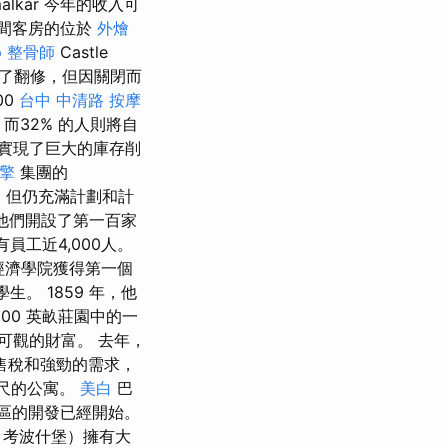
kár 今年的收入可
間客房的位於
外燴
p
整骨師
Castle
了翻修，但因關閉而
00
台中 中清路 按摩
而32% 的人則將自
實現了巨大的庫存削
擎
集團的
，但仍充滿計劃和計
，他們開設了第一百家
員工近4,000人。
經濟學院獲得第一個
生。 1859 年，他
00 英畝莊園中的一
可觀的財富。 去年，
銷售稅和強勁的需求，
尺的公寓。
美白
巴
區的開發已經開始。
、考波什堡）擁有大