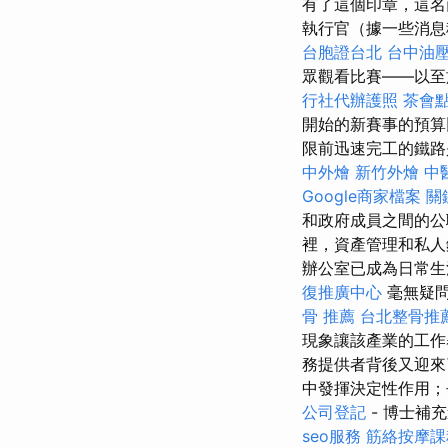
有了這個印章，這名
執行官（據一些消息
台胞證台北
台中油
眾觀看比賽——以至
行社代辦護照
茶會
開始的新賽事的預
限前迅速完工的鐵路
中外燴
新竹外燴
中
Google商家檔案
關
和政府成員之間的公
裡，資產管理和私人銀
辦公室已成為日常生
復推廣中心
毫無疑問
骨 推薦
台北整骨推
現象讓該產業的工作
務提供者背後又迎來
中發揮決定性作用；
公司登記
- 博士補
seo服務
筋絡按摩課