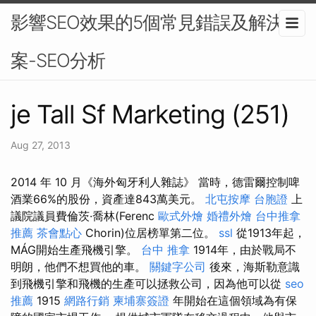
影響SEO效果的5個常見錯誤及解決方
案-SEO分析
je Tall Sf Marketing (251)
Aug 27, 2013
2014 年 10 月《海外匈牙利人雜誌》 當時，德雷爾控制啤
酒業66%的股份，資產達843萬美元。
北屯按摩
台胞證
上
議院議員費倫茨·喬林(Ferenc
歐式外燴
婚禮外燴
台中推拿
推薦
茶會點心
Chorin)位居榜單第二位。
ssl
從1913年起，
MÁG開始生產飛機引擎。
台中 推拿
1914年，由於戰局不
明朗，他們不想買他的車。
關鍵字公司
後來，海斯勒意識
到飛機引擎和飛機的生產可以拯救公司，因為他可以從
seo
推薦
1915
網路行銷
柬埔寨簽證
年開始在這個領域為有保