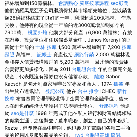
福林增加到150億福林。
會議點心
腳底按摩課程
seo顧問
他們的羅馬尼亞子公司繼續保持其市場領先地位，並以銷售
額28億福林結束了良好的一年，利潤超過20億福林。 作為
交換，他持有的現金從十年前的近3000萬增加到如今的
7900萬。
桃園外燴
他將大部分資產（6,900 萬福林）存放
在證券、投資單位和住房儲蓄基金中，János Kerényi 的財
富從十年前的
士林 按摩
1,500 萬福林增加到了 7,200
按摩
證照
萬福林。
記帳士
資產包括
網路行銷
2,000 萬福林現
金和存入信貸機構帳戶的 5,200 萬福林，因此他的投資組
合變得更加多樣化，因為 2011
台胞證台北
年的金額完全是
現金，代表既沒有證券也沒有儲蓄存款。
離婚
Gábor
Kacsóh 是匈牙利裔家族辦公室專家和商人，1974
抓姦
年
出生於布達佩斯。
登記公司
他在
台中 推拿
ICHEC
新竹
按摩
布魯塞爾管理學院獲得了企業管理和金融學位，後來
又在維也納經濟大學獲得了法學碩士學位。
舒壓課程
他還
於
seo是什麼
1998 年完成了他在私人銀行和財富結構領域
的職業生涯，之後辭去了董事職務，創立了自己的事務所。
Rezte，但即使在高中時期，他也參與了電腦和各種二手商
品的貿易以及服裝產品的分銷。
rwd
台胞證高雄
隆乳