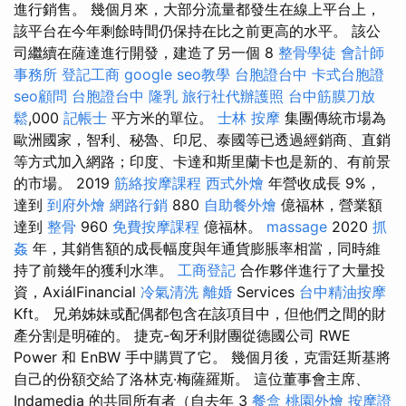
進行銷售。 幾個月來，大部分流量都發生在線上平台上，
該平台在今年剩餘時間仍保持在比之前更高的水平。 該公
司繼續在薩達進行開發，建造了另一個 8
整骨學徒
會計師
事務所
登記工商
google seo教學
台胞證台中
卡式台胞證
seo顧問
台胞證台中
隆乳
旅行社代辦護照
台中筋膜刀放
鬆
,000
記帳士
平方米的單位。
士林 按摩
集團傳統市場為
歐洲國家，智利、秘魯、印尼、泰國等已透過經銷商、直銷
等方式加入網路；印度、卡達和斯里蘭卡也是新的、有前景
的市場。 2019
筋絡按摩課程
西式外燴
年營收成長 9%，
達到
到府外燴
網路行銷
880
自助餐外燴
億福林，營業額
達到
整骨
960
免費按摩課程
億福林。
massage
2020
抓
姦
年，其銷售額的成長幅度與年通貨膨脹率相當，同時維
持了前幾年的獲利水準。
工商登記
合作夥伴進行了大量投
資，AxiálFinancial
冷氣清洗
離婚
Services
台中精油按摩
Kft。 兄弟姊妹或配偶都包含在該項目中，但他們之間的財
產分割是明確的。 捷克-匈牙利財團從德國公司 RWE
Power 和 EnBW 手中購買了它。 幾個月後，克雷廷斯基將
自己的份額交給了洛林克·梅薩羅斯。 這位董事會主席、
Indamedia 的共同所有者（自去年 3
餐盒
桃園外燴
按摩證