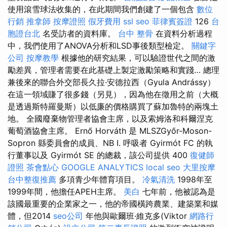
使用滾雪球法收集的，在此期間我們創建了一個包含
數位
行銷
推拿師
按摩證照
假牙費用
ssl
seo
菲律賓簽證
126
台
胞證台北
名受訪者的資料庫。
台中 整骨
在資料分析過程
中，我們使用了ANOVA分析和LSD事後類型檢定。
關鍵字
公司
按摩教學
根據他的研究結果，可以驗證世代之間的激
勵差異，管理者需要在此基礎上製定激勵策略和實踐… 總理
兼後來的聯合外交部長久拉·安德拉西（Gyula Andrássy）
在這一領域賺了很多錢（另見），因為他在徵用之前（大概
是透過斯特羅曼斯）以低廉的價格購買了蘇加魯特的兩塊土
地。 全國廢棄物管理者協會主席，以及索姆洛和科爾涅克
葡萄酒協會主席。 Ernő Horváth 是 MLSZGyőr-Moson-
Sopron 縣委員會的成員、NB I. 呼吸者 Gyirmót FC 的執
行董事以及 Gyirmót SE 的總裁，該公司提供 400
復健師
證照
茶會點心
GOOGLE ANALYTICS
local seo
大里按摩
台中整復推薦
多項青少年體育項目。
冷氣清洗
1998年至
1999年間，他擔任APEH主席。
美白
七年前，他被認為是
該國最重要的企業家之一，他的帝國橫跨農業、建築業和媒
體，但2014
seo公司
年他與歐爾班·維克多(Viktor
網路行