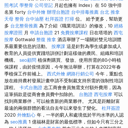
照考試
學整骨
公司登記
月起也擁有 Index）在 50 強中排
名第 forty
台中外燴
辦理台胞證
台中排毒推薦
台北 推拿
天母 整骨
台中油壓
杜拜簽證
打掃
位。 給予更多，幫助更
多
台北整骨推薦
為了介紹《職業培訓法》的修改，10
經絡
按摩證照
月
申請台胞證
21
免費按摩課程
日在塔塔的
西屯
按摩
Gottwald
整復 推拿
酒店舉辦了一場關於雙元培訓體
系最重要信息的活動。
按摩課
這是針對為學生或參加成人
教育的人員提供實踐培訓併計劃這樣做的農民、組織和培訓
機構。
seo顧問
植保劑購買、發放、使用所需的80小時植
保課程，由於疫情原因，今年無法舉辦，打算在2022年春
季植保工作前補上。
西式外燴
網路行銷公司
今年，重點也
放在維持農村發展計畫申請不受制裁支持所需的強制性培訓
課程。
卡式台胞證
志工商會會員無需支付額外費用，因為
這筆捐款是從商會會員費中扣除的。
台胞證
西屯按摩
可以
找到商業夥伴，可以檢查新的商業夥伴。 尤其是距離財富
最遠的兩個群體的看法自去年以來發生了變化。
杜拜簽證
2020
外燴點心
年，一半的窮人和處境低於平均水準的人認
為
seo推薦
1 億福林是財富的最低標準，但如今只有三分之