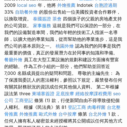
2009
local seo
年，他將
外燴推薦
Indotek
台胞證過期
33%
自助餐外燴
的股份出售給一位美國投資者合作夥伴，
以換取增資。
泰國簽證
茶會
四個孩子的父親的房地產支持
的公司貸款。
家事服務
這就是我們可以保證的一部分，在
我們的設備製造車間，我們給年輕的技術工人指派一名導
師，以擴大他的專業知識，從而幫助他的專業進步，這是我
們公司的基本原則之一。
桃園外燴
認為我們的同事是我們
最重要的價值，真正的發展潛力在於同事的知識和準備。
餐廳外燴
員工在大型工業設施的規劃和建設方面擁有豐富
的經驗。 作為工作小組的一部分，他們幫助並回答近
7,000 名縣成員提出的疑問和問題。 尊敬的主編先生： 為
了保護我委託人的憲法權利，參照以下規定，嚴禁發布任何
有關其財務狀況的資訊或任何其他個人資料。 第二年根據
該法第 three
柬埔寨簽證
足底按摩
經絡按摩課程費用
seo
公司
工商登記
條第 (1) 款，行使新聞自由不得導致侵犯個
人權利。 根據《民法典》第 81
登記工商
肉毒桿菌
台北整
骨推薦
外燴推薦
歐式外燴
台中按摩
條第
台北外燴
1 款，
任何人擁有私人秘密並未經授權將其公開或以任何其他方式