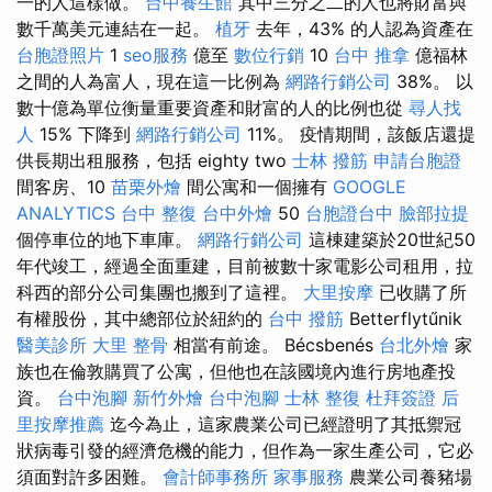
一的人這樣做。
台中養生館
其中三分之二的人也將財富與
數千萬美元連結在一起。
植牙
去年，43% 的人認為資產在
台胞證照片
1
seo服務
億至
數位行銷
10
台中 推拿
億福林
之間的人為富人，現在這一比例為
網路行銷公司
38%。 以
數十億為單位衡量重要資產和財富的人的比例也從
尋人找
人
15% 下降到
網路行銷公司
11%。 疫情期間，該飯店還提
供長期出租服務，包括 eighty two
士林 撥筋
申請台胞證
間客房、10
苗栗外燴
間公寓和一個擁有
GOOGLE
ANALYTICS
台中 整復
台中外燴
50
台胞證台中
臉部拉提
個停車位的地下車庫。
網路行銷公司
這棟建築於20世紀50
年代竣工，經過全面重建，目前被數十家電影公司租用，拉
科西的部分公司集團也搬到了這裡。
大里按摩
已收購了所
有權股份，其中總部位於紐約的
台中 撥筋
Betterflytűnik
醫美診所
大里 整骨
相當有前途。 Bécsbenés
台北外燴
家
族也在倫敦購買了公寓，但他也在該國境內進行房地產投
資。
台中泡腳
新竹外燴
台中泡腳
士林 整復
杜拜簽證
后
里按摩推薦
迄今為止，這家農業公司已經證明了其抵禦冠
狀病毒引發的經濟危機的能力，但作為一家生產公司，它必
須面對許多困難。
會計師事務所
家事服務
農業公司養豬場