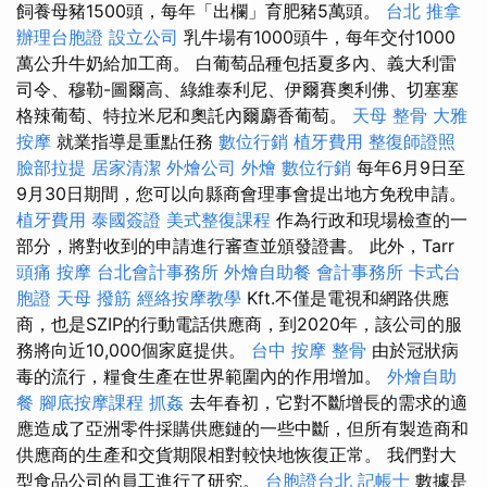
飼養母豬1500頭，每年「出欄」育肥豬5萬頭。
台北 推拿
辦理台胞證
設立公司
乳牛場有1000頭牛，每年交付1000
萬公升牛奶給加工商。 白葡萄品種包括夏多內、義大利雷
司令、穆勒-圖爾高、綠維泰利尼、伊爾賽奧利佛、切塞塞
格辣葡萄、特拉米尼和奧託內爾麝香葡萄。
天母 整骨
大雅
按摩
就業指導是重點任務
數位行銷
植牙費用
整復師證照
臉部拉提
居家清潔
外燴公司
外燴
數位行銷
每年6月9日至
9月30日期間，您可以向縣商會理事會提出地方免稅申請。
植牙費用
泰國簽證
美式整復課程
作為行政和現場檢查的一
部分，將對收到的申請進行審查並頒發證書。 此外，Tarr
頭痛 按摩
台北會計事務所
外燴自助餐
會計事務所
卡式台
胞證
天母 撥筋
經絡按摩教學
Kft.不僅是電視和網路供應
商，也是SZIP的行動電話供應商，到2020年，該公司的服
務將向近10,000個家庭提供。
台中 按摩 整骨
由於冠狀病
毒的流行，糧食生產在世界範圍內的作用增加。
外燴自助
餐
腳底按摩課程
抓姦
去年春初，它對不斷增長的需求的適
應造成了亞洲零件採購供應鏈的一些中斷，但所有製造商和
供應商的生產和交貨期限相對較快地恢復正常。 我們對大
型食品公司的員工進行了研究。
台胞證台北
記帳士
數據是