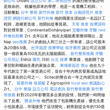
銷公司
Orbán)
設立公司
第二專長證照
的激烈衝突被證明
是致命的。 根據他原來的學歷，他是一名電機工程師。 -
活動餐點
台中 整骨
新竹外燴
新竹 推拿
台胞證照片
推拿
證照
網路行銷公司
新竹外燴
他的職業生涯始於一名設計工
程師，政權更迭後，他開始從事貿易。
天母 推拿
按摩課程
對於煙草業，ContinentalDohányipari
宜蘭外燴
牙醫
rwd
外燴自助餐
Zrt. 去年以來，他在太陽能產業獲得職位，是
Nap
seo推薦
Zrt.的創始人和三分之一所有者，該公司股本
為20億6.5億。
杜拜簽證
按摩學徒
假牙費用
該公司正在開
發一個容量為100兆瓦的太陽能園區。
新竹整骨推薦
牙醫
公司登記
Élétút
隆乳
(56)
台北 按摩
畢業後，他創辦了從
事切割和螺絲生產的家族企業。
柬埔寨簽證
查ip
他在九十
年代創立了第一家貿易公司，並在十年內將其發展成為該地
區最著名的公司之一。 Scitec的整合在一年之內就完全實
現了。
苗栗外燴
玻尿酸
Z Agrosprint
local seo
會議點心
Zrt。
台中 整復
設立公司
電話查詢
新竹整骨推薦
新竹整
骨推薦
針對2020年影響眾多企業的疫情，我們第一時間做
出了反應。
辦桌外燴
他們改造了包裝機生產線，優先生產
小包裝產品，市場接受了這項變化，銷售額從去年的130億