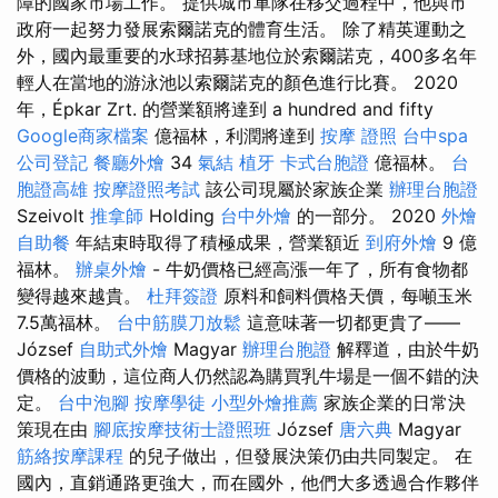
障的國家市場工作。 提供城市軍隊在移交過程中，他與市
政府一起努力發展索爾諾克的體育生活。 除了精英運動之
外，國內最重要的水球招募基地位於索爾諾克，400多名年
輕人在當地的游泳池以索爾諾克的顏色進行比賽。 2020
年，Épkar Zrt. 的營業額將達到 a hundred and fifty
Google商家檔案
億福林，利潤將達到
按摩 證照
台中spa
公司登記
餐廳外燴
34
氣結
植牙
卡式台胞證
億福林。
台
胞證高雄
按摩證照考試
該公司現屬於家族企業
辦理台胞證
Szeivolt
推拿師
Holding
台中外燴
的一部分。 2020
外燴
自助餐
年結束時取得了積極成果，營業額近
到府外燴
9 億
福林。
辦桌外燴
- 牛奶價格已經高漲一年了，所有食物都
變得越來越貴。
杜拜簽證
原料和飼料價格天價，每噸玉米
7.5萬福林。
台中筋膜刀放鬆
這意味著一切都更貴了——
József
自助式外燴
Magyar
辦理台胞證
解釋道，由於牛奶
價格的波動，這位商人仍然認為購買乳牛場是一個不錯的決
定。
台中泡腳
按摩學徒
小型外燴推薦
家族企業的日常決
策現在由
腳底按摩技術士證照班
József
唐六典
Magyar
筋絡按摩課程
的兒子做出，但發展決策仍由共同製定。 在
國內，直銷通路更強大，而在國外，他們大多透過合作夥伴