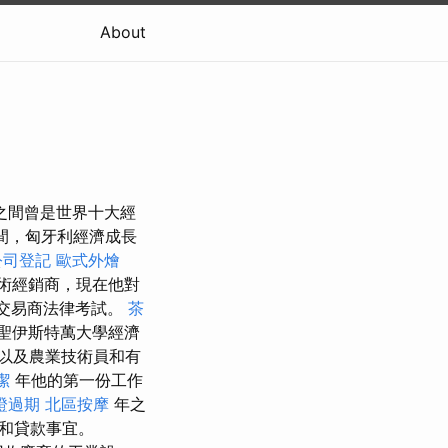
About
爭之間曾是世界十大經
年間，匈牙利經濟成長
公司登記
歐式外燴
術經銷商，現在他對
券交易商法律考試。
茶
得聖伊斯特萬大學經濟
以及農業技術員和有
潔
年他的第一份工作
證過期
北區按摩
年之
和貸款事宜。