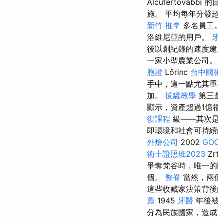
Alcufertov
施。 平均每年分發超
新竹 推拿
多名員工
洛維尼亞的用戶。
後以創紀錄的速度建
一家小型農業公司
胞證
Lőrinc
台中國
手中，這一點尤其重
加。
拔罐教學
第三
顯示，資產超過1億
復課程
級——其次是
即環境和社會可持續
外燴公司
2002
GOO
術士證照班2023
Z
爭奪梵谷時，唯一的
個。
整脊
當然，兩
這些收藏家決策背
薦
1945
牙醫
年後被
分為民族國家，造