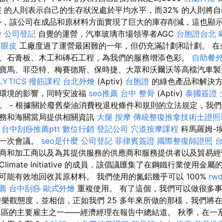
照
的人則表示自己的生存狀況處於平均水平，而32% 的人則將
，該公司在成品和原材料方面實現了巨大的庫存削減，這也顯
燴
公司登記
自覺的運營，汽車玻璃市場領導者AGC
台胞證台北
雙眼皮
工廠度過了運營最困難的一年，但仍充滿計劃和計劃。 在
、石膏板、木工和磚石工程，為我們的服務增添色彩。
自助餐
寶馬、菲亞特、梅賽德斯、保時捷、大眾和沃爾沃等高檔汽車
LYTICS
撥筋課程
台北外燴
(Aptiv)
台胞證
的綠色產品和解決方
對環境的影響，同時安波福
seo推薦
台中 整骨
(Aptiv)
泰國簽證
。 - 根據關於廢舊柴油消費稅退稅條件和規則的立法規定，我
稅務和海關當局提供相關資訊
大腿 按摩
傳統整復推拿技術士證照班
會
台中刮痧推薦ptt
數位行銷
登記公司
穴道按摩課程
科馬羅姆-
行一次會議。
seo是什麼
公司登記
菲律賓簽證
國際整復師證照
商和加工商以及為其提供服務的供應商和服務提供者以及貿易經
 Pro Climate Initiative 的成員，該倡議匯集了在鋼鐵行業
可能有效地回收其原材料。 我們使用的氮鋁幾乎可以 100%
rw
薦
台中刮痧
歐式外燴
重複使用。 有了這個，我們可以做很多
持樂觀態度，並相信，正如我們 25 多年來所做的那樣，我們將
及其集水區的主要雇主之一——經濟經理在報告中總結道。 秋季，在