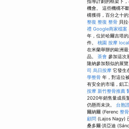
指導計劃的框架下，小
機會。 這些機構不
構獲得，百分之十
整復
整復 整骨
貝拉
禮
Google商家檔案
年，位於哈爾吉塔的
件。
桃園 按摩
loca
在米蘭舉辦的歐洲
品。
茶會
參加這次展
隆納參加類似的展
司
烏日按摩
它發生
學整骨
年，對這位被
有安全的市場，鋁工
按摩
新竹整骨推薦
2020年銷售量成長
仍懸而未決。
台胞
爾納爾 (Ferenc
整骨
顧問
(Lajos Na
桑多爾·洪亞迪 (Sán