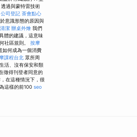
，透過與蒙特雷技術
公司登記
茶會點心
於意識形態的原因與
清潔
辦桌外燴
我們
具體的建議，這意味
任何社區規則。
按摩
庭如何成為一個消費
摩課程台北
眾所周
生活、沒有保安和類
在徵得刊登者同意的
，在這種情況下，很
為這樣的前100
seo