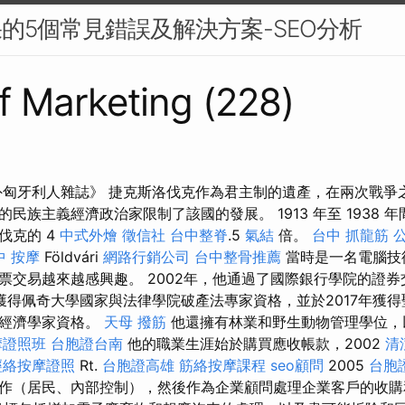
果的5個常見錯誤及解決方案-SEO分析
Sf Marketing (228)
月《海外匈牙利人雜誌》 捷克斯洛伐克作為君主制的遺產，在兩次戰
民族主義經濟政治家限制了該國的發展。 1913 年至 1938 
伐克的 4
中式外燴
徵信社
台中整脊
.5
氣結
倍。
台中 抓龍筋
中 按摩
Földvári
網路行銷公司
台中整骨推薦
當時是一名電腦技
票交易越來越感興趣。 2002年，他通過了國際銀行學院的證
他獲得佩奇大學國家與法律學院破產法專家資格，並於2017年獲
業經濟學家資格。
天母 撥筋
他還擁有林業和野生動物管理學位，
摩證照班
台胞證台南
他的職業生涯始於購買應收帳款，2002
清
經絡按摩證照
Rt.
台胞證高雄
筋絡按摩課程
seo顧問
2005
台胞
作（居民、內部控制），然後作為企業顧問處理企業客戶的收購