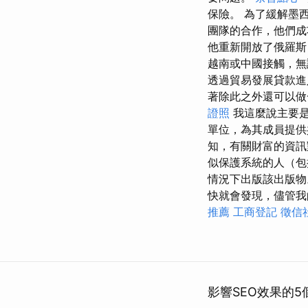
保險。 為了緩解墨
團隊的合作，他們成
他重新開放了俄羅斯
越南或中國接觸，
透過貿易發展貸款
著除此之外還可以做
證照
我這麼說主要是
單位，為其成員提供
知，有關財富的資訊
似保護系統的人（
情況下出版該出版
快就會發現，儘管我
推薦
工商登記
徵信
影響SEO效果的5