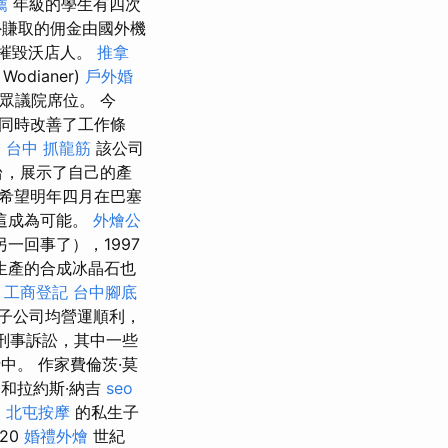
薦
年級的學生有四次
賺取的佣金由國外機
有摧毀沃店人。
推拿
Wodianer)
戶外婚
眾議院席位。 今
同時改善了工作條
證
台中 抓龍筋
該公司
台，展示了自己的產
們希望明年四月在巴塞
這成為可能。
外燴公
一回事了），1997
生產的合成冰晶石也
工商登記
台中腳底
子公司均營運順利，
刑事訴訟，其中一些
中。 作家費倫茨·莫
) 和拉約斯·納吉
seo
)
北屯按摩
的私生子
20
婚禮外燴
世紀