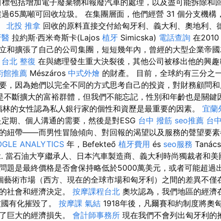
ábbi 的目標包括增加電子廢棄物和報廢汽車的處理，以及盡可能拆除
過65萬噸可回收垃圾。 在集團層面，他們經營 31 個分支機構，
。
北投 推拿
回收的原料直接交付給匈牙利、義大利、奧地利、
牙醫
拉約斯·西米奇斯卡(Lajos
植牙
Simicska)
電話查詢
在201
立和擴張了自己的公司集團，短短幾年內，曾經的大型企業帝國
。
台北 整復
在與總理發生重大決裂後，其他公司被移出他的興趣
術館推薦
Mészáros
中式外燴
的財產。 目前，全球約有三分之
要，因為她們以完全不同的方式思考自己的投資，對財務顧問和
是不斷擴大的富裕群體，但我們不能忘記，性別和年齡也是關鍵
福林的女性認為私人銀行家的個性和資歷是最重要的因素。
宜蘭
定期、個人溝通的需要，然後是對ESG
台中 撥筋
seo推薦
台
的紐帶——而男性冒險傾向、對回報的渴望以及服務的聲望要素
GLE ANALYTICS
年，Befekteő
植牙費用
és
seo服務
Tanác
rt. 當石油大亨繼承人、日本汽車製造商、義大利時尚獨裁者和
問題是最終價格是否會保持略低於5000萬美元，或者可能超過
個藝術市場（西方、現在的全球市場和匈牙利）之間的差異不僅
後的社會和經濟決定。
按摩課程台北
奧坎認為，我們地區的經濟
國有化摧毀了。
按摩課
氣結
1918年後，凡爾賽和約制度將奧
成了巨大的經濟損失。
會計師事務所
現在我們不會列出匈牙利的