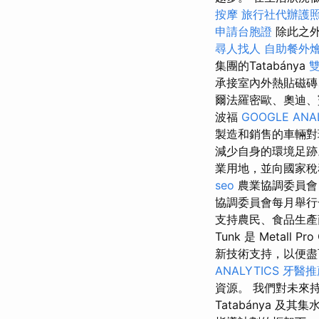
按摩
旅行社代辦護
申請台胞證
除此之外
尋人找人
自助餐外
集團的Tatabánya
承接室內外熱貼磁磚
爾法羅密歐、奧迪、
波福
GOOGLE ANA
製造和銷售的車輛
減少自身的環境足跡
業用地，並向國家
seo
農業協調委員
協調委員會每月舉
支持農民、食品生產
Tunk 是 Metall
新技術支持，以便盡
ANALYTICS
牙醫推
資源。 我們對未來
Tatabánya 