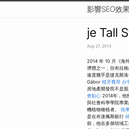
影響SEO效
je Tall 
Aug 27, 2013
2014 年 10 
濟體之一，但布拉格的
速度幾乎是捷克斯洛
Gábor
植牙費用
台
房地產開發而不是股
會點心
2014年，
與社會科學學院專
機植物種植者。
按
是在布達佩斯銀行
前，他在多個領域工