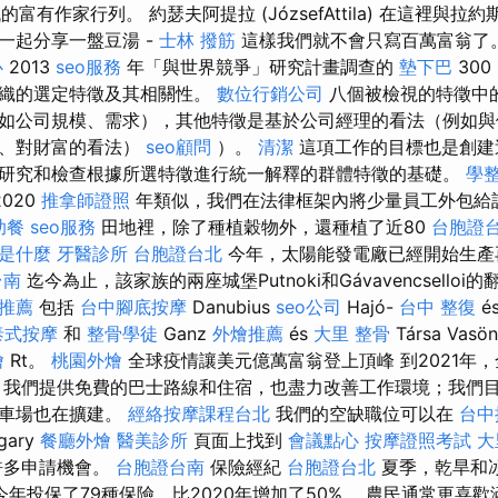
富有作家行列。 約瑟夫阿提拉 (JózsefAttila) 在這裡與拉約斯·納吉
一起分享一盤豆湯 -
士林 撥筋
這樣我們就不會只寫百萬富翁了
心
2013
seo服務
年「與世界競爭」研究計畫調查的
墊下巴
300
組織的選定特徵及其相關性。
數位行銷公司
八個被檢視的特徵中
如公司規模、需求），其他特徵是基於公司經理的看法（例如與
效、對財富的看法）
seo顧問
）。
清潔
這項工作的目標也是創建
研究和檢查根據所選特徵進行統一解釋的群體特徵的基礎。
學
020
推拿師證照
年類似，我們在法律框架內將少量員工外包給
助餐
seo服務
田地裡，除了種植穀物外，還種植了近80
台胞證
o是什麼
牙醫診所
台胞證台北
今年，太陽能發電廠已經開始生產
台南
迄今為止，該家族的兩座城堡Putnoki和Gávavencsello
推薦
包括
台中腳底按摩
Danubius
seo公司
Hajó-
台中 整復
é
泰式按摩
和
整骨學徒
Ganz
外燴推薦
és
大里 整骨
Társa Vasön
燴
Rt。
桃園外燴
全球疫情讓美元億萬富翁登上頂峰 到2021年
 我們提供免費的巴士路線和住宿，也盡力改善工作環境；我們
停車場也在擴建。
經絡按摩課程台北
我們的空缺職位可以在
台中
ngary
餐廳外燴
醫美診所
頁面上找到
會議點心
按摩證照考試
大
許多申請機會。
台胞證台南
保險經紀
台胞證台北
夏季，乾旱和
今年投保了79種保險，比2020年增加了50%。 農民通常更喜歡