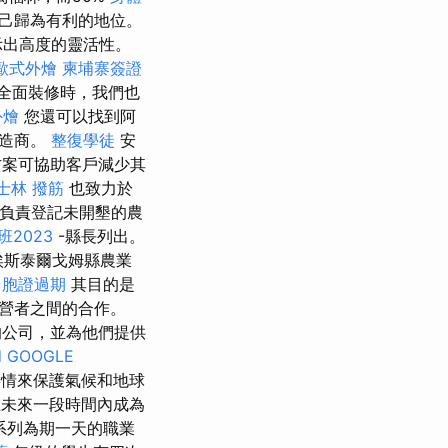
自己歸為有利的地位。
示出高度的靈活性。
歐式外燴
柬埔寨簽證
全面裝修時，我們也
外燴
您還可以找到阿
製造商。
整復學徒
安
案可協助客戶減少其
士林 撥筋
也致力於
們負責登記未開墾的農
2023
-縣長列出。
埃斯泰爾戈姆縣農業
台胞證過期
其目的是
營者之間的合作。
使用金屬的公司，並為他們提供
d
GOOGLE
事情來保護氣候和地球
在未來一段時間內成為
一系列為期一天的職業