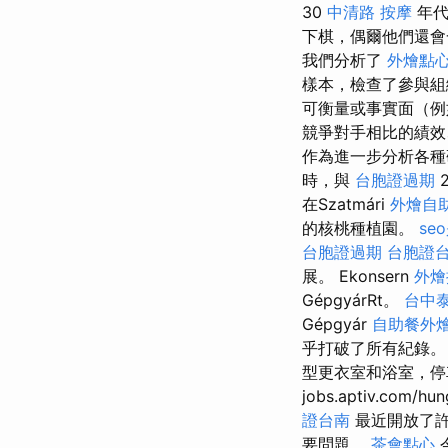
30
中清路 按摩
年代的
下棋，偶爾他們還會
我們分析了
外燴點
樣本，檢查了參與
可衡量或事實面（例
競爭對手相比的績
作為進一步分析各種
時，與
台胞證過期
2
在Szatmári
外燴自
的核桃種植園。
se
台胞證過期
台胞證
展。 Ekonsern
外燴
GépgyárRt。
台中
Gépgyár
自助餐外
乎打破了所有紀錄。
型更衣室和浴室，
jobs.aptiv.com/hu
證台南
最近開放了
要問題。
茶會點心