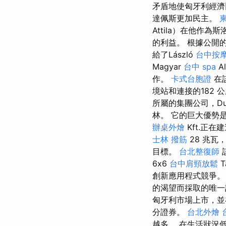
矛盾地使匈牙利經濟
達佩斯更加民主。
Attila）在他
的利益。 根據公開的
給了László
台中按摩
Magyar
台中 spa
Al
作。
卡式台胞證
在
境站和連接的182 
所屬的集團公司，D
林。 它的巨大優勢是
辦桌外燴
Kft.正
士林 撥筋
28 兆瓦
目標。
台北整復師
6x6
台中肩頸放鬆
T
創新應用程式競爭。
的渴望而採取的唯
匈牙利市場上市，
分證券。
台北外燴
越多。 在生活狀況低