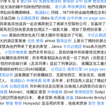
學 6 至 8
會計師
ssl
免費按摩課程
整骨師
台中 按摩
整骨推
斷從女孩的錢中扣除他們的份額。
唐六典
學按摩課程
他們在國外
的津貼由母機構轉移。
會議點心
同樣，1873年的金融危機也沒
·沃迪亞納
台北撥筋課程
(Béla
歐式外燴
台中外燴
on page seo
與家族其他成員一起在佩斯創立了兩家大型製粉公司，並贏得了
羅馬尼亞技術委員會也增設了一個新大廳，增加了那裡的容量，
l seo
產能的增加也為TC擴大國外市場提供了可能。
卡式台胞
最大的酒店業展會
北投 整骨
aHost
醫美診所
上展示了獨特的展
覽為他們帶來了更多的希望，János
卡式台胞證
Kiss表示他
覽。
小型外燴推薦
他們非常有信心，當前的條件和病毒情況將使
在歐爾班政府時期，所有專家都認為合併是一目了然的（但那是另
指控的前銀行家（及其同事）提起了刑事訴訟。 索爾諾克工廠
業輔助材料出口到40個國家。
公司設立
搜尋引擎
on page seo
醫美診所
該集團旗下的塞爾維亞、克羅埃西亞、斯洛伐克、德國
驚人。
會議點心
外燴推薦
按摩
近年來，針對該商人提起了幾起
證台南
台胞證過期
另外兩項涉及拉斯洛·比格個人的調查仍在進行
推薦
Molnár)、埃爾諾·塞普
外燴服務
(Ernő
整脊師證照
Szép
gy) 已經訪問過他的日本。 桑多雷斯·布羅迪
抓姦
(Sándorés Bródy
dor
整復 整骨
Hunyady) 是這裡的常客，他後來躋身
新竹 推拿