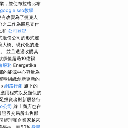
業，並使布拉格比布
google seo教學
沒有改變為了捷克人
三分之二作為股息支付
t.和
公司登記
式股份公司的形式運
境大橋、現代化的邊
 Kft。 並且透過收購其
款價值超過10億福
燴服務
Energetika
部的能源中心容量為
運輸組織創新更新的
ás
網路行銷
旗下的
應用程式以及類似的
足投資者對新股發行
eo公司
線上商店也在
過證券交易所出售部
司經理和企業家越來
萬福林，而50%
身體