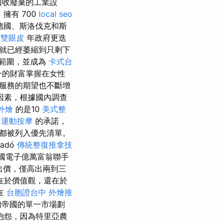
和回收廢棄的工業設
擁有 700
local seo
德國、斯洛伐克和斯
0
雙眼皮
年政府更迭
就已經萎縮到只剩下
範圍，並成為
卡式台
一的財富掌握在女性
服務的期望也不斷增
因素，根據國內調查
外燴
的是10
美式整
中運動按摩
的承諾，
都被列入優先清單。
sadó
傳統整復推拿技
美國電子億萬富翁聯手
出價，僅高出兩到三
在於價值觀，還在於
在
台胞證台中
外燴推
匈帝國的單一市場劃
抱怨，因為特里亞農