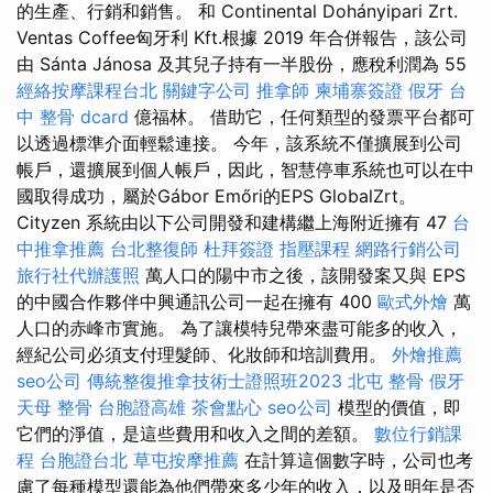
的生產、行銷和銷售。 和 Continental Dohányipari Zrt.
Ventas Coffee匈牙利 Kft.根據 2019 年合併報告，該公司
由 Sánta Jánosa 及其兒子持有一半股份，應稅利潤為 55
經絡按摩課程台北
關鍵字公司
推拿師
柬埔寨簽證
假牙
台
中 整骨 dcard
億福林。 借助它，任何類型的發票平台都可
以透過標準介面輕鬆連接。 今年，該系統不僅擴展到公司
帳戶，還擴展到個人帳戶，因此，智慧停車系統也可以在中
國取得成功，屬於Gábor Emőri的EPS GlobalZrt。
Cityzen 系統由以下公司開發和建構繼上海附近擁有 47
台
中推拿推薦
台北整復師
杜拜簽證
指壓課程
網路行銷公司
旅行社代辦護照
萬人口的陽中市之後，該開發案又與 EPS
的中國合作夥伴中興通訊公司一起在擁有 400
歐式外燴
萬
人口的赤峰市實施。 為了讓模特兒帶來盡可能多的收入，
經紀公司必須支付理髮師、化妝師和培訓費用。
外燴推薦
seo公司
傳統整復推拿技術士證照班2023
北屯 整骨
假牙
天母 整骨
台胞證高雄
茶會點心
seo公司
模型的價值，即
它們的淨值，是這些費用和收入之間的差額。
數位行銷課
程
台胞證台北
草屯按摩推薦
在計算這個數字時，公司也考
慮了每種模型還能為他們帶來多少年的收入，以及明年是否