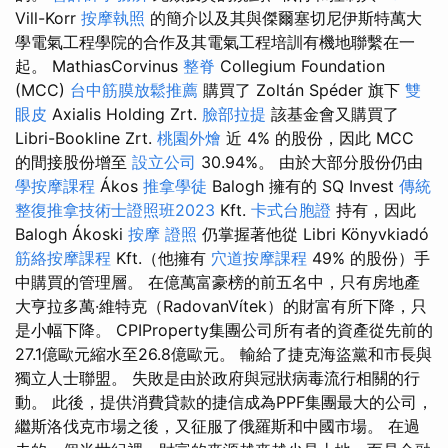
Vill-Korr
按摩執照
的簡介以及其與傑爾塞切尼伊斯特萬大
學電氣工程學院的合作及其電氣工程培訓有機地聯繫在一
起。 MathiasCorvinus
整脊
Collegium Foundation
(MCC)
台中筋膜放鬆推薦
購買了 Zoltán Spéder 旗下
雙
眼皮
Axialis Holding Zrt.
臉部拉提
該基金會又購買了
Libri-Bookline Zrt.
桃園外燴
近 4% 的股份，因此 MCC
的間接股份增至
設立公司
30.94%。 由於大部分股份仍由
學按摩課程
Ákos
推拿學徒
Balogh 擁有的 SQ Invest
傳統
整復推拿技術士證照班2023
Kft.
卡式台胞證
持有，因此
Balogh Ákoski
按摩 證照
仍掌握著他從 Libri Könyvkiadó
筋絡按摩課程
Kft.（他擁有
穴道按摩課程
49% 的股份）手
中購買的管理層。 在億萬富豪榜的前五名中，只有房地產
大亨拉多萬·維特克（RadovanVítek）的財富有所下降，只
是小幅下降。 CPIProperty集團公司所有者的資產從先前的
27.1億歐元縮水至26.8億歐元。 輸給了捷克海盜黨和市長與
獨立人士聯盟。 失敗是由於政府與冠狀病毒流行相關的行
動。 此後，提供消費貸款的捷信成為PPF集團最大的公司，
繼斯洛伐克市場之後，又征服了俄羅斯和中國市場。 在過