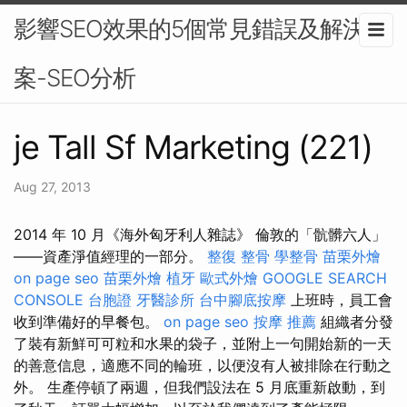
影響SEO效果的5個常見錯誤及解決方
案-SEO分析
je Tall Sf Marketing (221)
Aug 27, 2013
2014 年 10 月《海外匈牙利人雜誌》 倫敦的「骯髒六人」
——資產淨值經理的一部分。
整復 整骨
學整骨
苗栗外燴
on page seo
苗栗外燴
植牙
歐式外燴
GOOGLE SEARCH
CONSOLE
台胞證
牙醫診所
台中腳底按摩
上班時，員工會
收到準備好的早餐包。
on page seo
按摩 推薦
組織者分發
了裝有新鮮可可粒和水果的袋子，並附上一句開始新的一天
的善意信息，適應不同的輪班，以便沒有人被排除在行動之
外。 生產停頓了兩週，但我們設法在 5 月底重新啟動，到