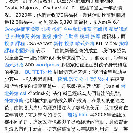
了秋天，訂單大幅增加，以至於我們達到了產能極限——
Csaba Majoros、CsabaMetál Zrt 總結了過去一年的情
況。 2020年，他們營收170億福林，業務活動稅前利潤超
過12.6億福林。 的利潤為 6,390 萬福林，收入約為 6.4
Google商家檔案
北投 撥筋
台中整骨推薦
筋師傅
整脊師證
照
外燴推薦
外燴
整復 推拿
自助餐
桃園 按摩
億福林，而
按摩 課程
CSABAcast
新竹 按摩
歐式外燴
Kft. Vlček
按摩
課程
桃園外燴
表示：「由於新基金會的成立，我們希望為
兒童建立一個臨終關懷和安寧療護中心。」他表示，每年有
西式外燴
800
wordpress
多個家庭被迫面對孩子身患絕症
的事實。
BUFFET外燴
維爾切克補充道：“我們希望幫助至
少其中一些人渡過難關。
隆乳
設立公司
登記公司
在捷克
和斯洛伐克的億萬富翁中，丹尼爾·克雷廷斯基（Daniel
台
北外燴
ssl
Křetínský）去年就已經成為人們關注的焦點。
外燴推薦
他以極大的熱情投入股市投資，在最初的低迷之
後，由於各大央行向經濟體注入了數萬億美元，股市投資在
去年實現了前所未有的增長。
離婚
html
與2008年金融危
機不同的是，這次政府也參與了拯救經濟的行動，廉價資金
刺激股市創下新高，捷克億萬富翁去年試圖利用這一點，英