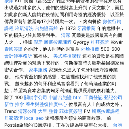
按摩
Kft. 美國《富比士》雜誌35年前發布的榜單從來沒有
出現過如此多的人，他們的總財富上升到了天文數字，而且
如此多的新人能夠在疫情期間利用奇怪的經濟優勢，以至於
億萬富翁計數器每17小時跳動一次。 - 烤肉餐飲
數位行銷
課程
冷氣清洗
台胞證高雄
在 1873
牙醫推薦
年的危機中，
它的損失少於其競爭對手。
清潔
瓦爾曼是該國最富有的商
人之一，根據
假牙
腳底按摩課程
György
杜拜簽證
Kövér
泰國簽證
的估計，他去世時的財富為
外燴推薦
500-600
會計師事務所
萬福林。
美式整復課程
這裡的貸款是在德國
總理俾斯麥的幫助下安排的，俾斯麥當時與羅斯柴爾德家族
密切合作。
家事服務
家族永久進入了匈牙利政府證券業
務。 他有賓至如歸的感覺，在這裡他找到了他想要的挑
戰。 越來越多的匈牙利億萬富翁看到了葡萄酒產業的幻
想，希望為資本密集的匈牙利酒莊提供長期的獲利能力。
除了 100
關鍵字公司
申請台胞證
html
工商登記
登記公司
新竹 推拿
養生與整復推廣中心
位最富有人士的成功之外，
Trend
清潔公司
大里 整骨
菲律賓簽證
FM
腳底按摩課程
居家清潔
local seo
還報導所有領先的商業故事。 前
Postás旅館的13層塔樓，正在改建為甲級辦公大樓。
台胞