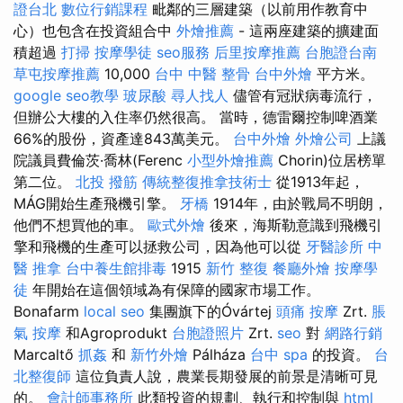
證台北
數位行銷課程
毗鄰的三層建築（以前用作教育中
心）也包含在投資組合中
外燴推薦
- 這兩座建築的擴建面
積超過
打掃
按摩學徒
seo服務
后里按摩推薦
台胞證台南
草屯按摩推薦
10,000
台中 中醫 整骨
台中外燴
平方米。
google seo教學
玻尿酸
尋人找人
儘管有冠狀病毒流行，
但辦公大樓的入住率仍然很高。 當時，德雷爾控制啤酒業
66%的股份，資產達843萬美元。
台中外燴
外燴公司
上議
院議員費倫茨·喬林(Ferenc
小型外燴推薦
Chorin)位居榜單
第二位。
北投 撥筋
傳統整復推拿技術士
從1913年起，
MÁG開始生產飛機引擎。
牙橋
1914年，由於戰局不明朗，
他們不想買他的車。
歐式外燴
後來，海斯勒意識到飛機引
擎和飛機的生產可以拯救公司，因為他可以從
牙醫診所
中
醫 推拿
台中養生館排毒
1915
新竹 整復
餐廳外燴
按摩學
徒
年開始在這個領域為有保障的國家市場工作。
Bonafarm
local seo
集團旗下的Óvártej
頭痛 按摩
Zrt.
脹
氣 按摩
和Agroprodukt
台胞證照片
Zrt.
seo
對
網路行銷
Marcaltő
抓姦
和
新竹外燴
Pálháza
台中 spa
的投資。
台
北整復師
這位負責人說，農業長期發展的前景是清晰可見
的。
會計師事務所
此類投資的規劃、執行和控制與
html