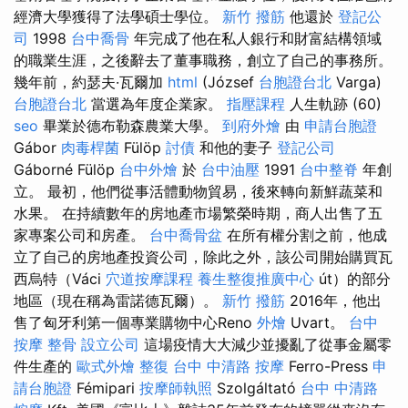
經濟大學獲得了法學碩士學位。
新竹 撥筋
他還於
登記公
司
1998
台中喬骨
年完成了他在私人銀行和財富結構領域
的職業生涯，之後辭去了董事職務，創立了自己的事務所。
幾年前，約瑟夫·瓦爾加
html
(József
台胞證台北
Varga)
台胞證台北
當選為年度企業家。
指壓課程
人生軌跡 (60)
seo
畢業於德布勒森農業大學。
到府外燴
由
申請台胞證
Gábor
肉毒桿菌
Fülöp
討債
和他的妻子
登記公司
Gáborné Fülöp
台中外燴
於
台中油壓
1991
台中整脊
年創
立。 最初，他們從事活體動物貿易，後來轉向新鮮蔬菜和
水果。 在持續數年的房地產市場繁榮時期，商人出售了五
家專案公司和房產。
台中喬骨盆
在所有權分割之前，他成
立了自己的房地產投資公司，除此之外，該公司開始購買瓦
西烏特（Váci
穴道按摩課程
養生整復推廣中心
út）的部分
地區（現在稱為雷諾德瓦爾）。
新竹 撥筋
2016年，他出
售了匈牙利第一個專業購物中心Reno
外燴
Uvart。
台中
按摩 整骨
設立公司
這場疫情大大減少並擾亂了從事金屬零
件生產的
歐式外燴
整復
台中 中清路 按摩
Ferro-Press
申
請台胞證
Fémipari
按摩師執照
Szolgáltató
台中 中清路