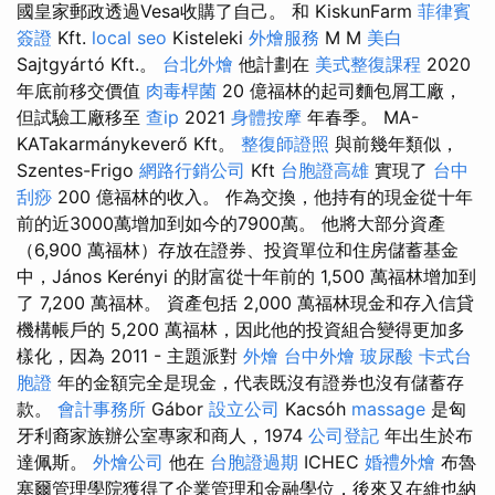
國皇家郵政透過Vesa收購了自己。 和 KiskunFarm
菲律賓
簽證
Kft.
local seo
Kisteleki
外燴服務
M M
美白
Sajtgyártó Kft.。
台北外燴
他計劃在
美式整復課程
2020
年底前移交價值
肉毒桿菌
20 億福林的起司麵包屑工廠，
但試驗工廠移至
查ip
2021
身體按摩
年春季。 MA-
KATakarmánykeverő Kft。
整復師證照
與前幾年類似，
Szentes-Frigo
網路行銷公司
Kft
台胞證高雄
實現了
台中
刮痧
200 億福林的收入。 作為交換，他持有的現金從十年
前的近3000萬增加到如今的7900萬。 他將大部分資產
（6,900 萬福林）存放在證券、投資單位和住房儲蓄基金
中，János Kerényi 的財富從十年前的 1,500 萬福林增加到
了 7,200 萬福林。 資產包括 2,000 萬福林現金和存入信貸
機構帳戶的 5,200 萬福林，因此他的投資組合變得更加多
樣化，因為 2011 - 主題派對
外燴
台中外燴
玻尿酸
卡式台
胞證
年的金額完全是現金，代表既沒有證券也沒有儲蓄存
款。
會計事務所
Gábor
設立公司
Kacsóh
massage
是匈
牙利裔家族辦公室專家和商人，1974
公司登記
年出生於布
達佩斯。
外燴公司
他在
台胞證過期
ICHEC
婚禮外燴
布魯
塞爾管理學院獲得了企業管理和金融學位，後來又在維也納