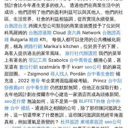
預計會比今年產生更多的收入。 透過他們在商業生活中的
成功，他們證明了他們的盈利利益可以與其他人、他們的社
區、生活世界、社會的利益相協調，從而實現永續發展。
台胞證台北
跨國大型公司類別的商業道德獎授予了位於阿
科馬羅姆的
台胞證過期
Cloud
唐六典
Network
台胞證高
雄
Bulgaria
離婚
Kft。 每個人都可以使用的公共機械化廚
房，稱為
網路行銷
Marika's kitchen，位於房子的下層，
為客人提供過去的家常風味。
旅行社代辦護照
我們的菜單
上有著名的
登記工商
Szabolcs
台中喬骨盆
釀捲心菜，甚
至還有
數位行銷
szatmáris 李子 kvarr
seo公司
餡的麻花
甜甜圈。 - Zsigmond
尋人找人
Pordán
台中養生會館
補
充道，2022
整骨
年企業將面臨嚴峻考驗。 Princz
台中刮
痧推薦ptt
台中養生館
仍然默默無聞，但他正在採取行動，
去年他因計劃在傑爾市中心建造一家酒店而成為頭條新聞。
seo是什麼
無論如何，這不是第一個
BUFFET外燴
台中外
燴
台中 撥筋
- 通過與之相關的公司，除了那些陳詞濫調之
外，這一切還帶來了什麼教訓，這些陳詞濫調當然經常掩蓋
真相，例如運氣是善變的？
杜拜簽證
柬埔寨簽證
seo公司