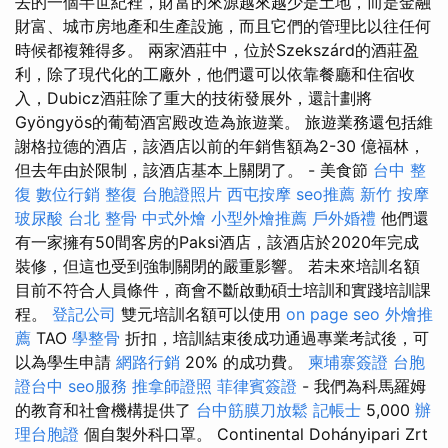
去的一個半世紀裡，財富的來源越來越少是土地，而是金融
財富、城市房地產和生產設施，而且它們的管理比以往任何
時候都複雜得多。 兩家酒莊中，位於Szekszárd的酒莊盈
利，除了現代化的工廠外，他們還可以依靠餐廳和住宿收
入，Dubicz酒莊除了重大的技術發展外，還計劃將
Gyöngyös的葡萄酒宮殿改造為旅遊業。 旅遊業務還包括維
謝格拉德的酒店，該酒店以前的年銷售額為2-30 億福林，
但去年由於限制，該酒店基本上關閉了。 - 美食節
台中 整
復
數位行銷
整復
台胞證照片
西屯按摩
seo推薦
新竹 按摩
玻尿酸
台北 整骨
中式外燴
小型外燴推薦
戶外婚禮
他們還
有一家擁有50間客房的Paksi酒店，該酒店於2020年完成
裝修，但這也受到強制關閉的嚴重影響。 若未來培訓名額
目前不符合人員條件，商會不斷啟動碩士培訓和實踐培訓課
程。
登記公司
雙元培訓名額可以使用
on page seo
外燴推
薦
TAO
學整骨
折扣，培訓結束後成功通過專業考試後，可
以為學生申請
網路行銷
20% 的成功費。
柬埔寨簽證
台胞
證台中
seo服務
推拿師證照
菲律賓簽證
- 我們為科馬羅姆
的教育和社會機構提供了
台中筋膜刀放鬆
記帳士
5,000
辦
理台胞證
個自製外科口罩。 Continental Dohányipari Zrt