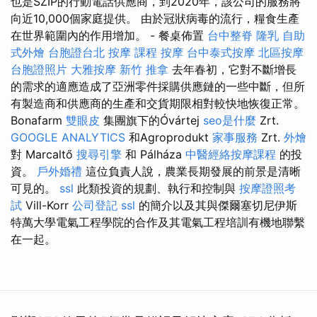
也是SZIP的行動電話供應商，到2020年，該公司的服務將
向近10,000個家庭提供。 由於冠狀病毒的流行，糧食生產
在世界範圍內的作用增加。 - 餐桌佈置
台中整脊
隆乳
自助
式外燴
台胞證台北
按摩 課程
按摩
台中泰式按摩
北區按摩
台胞證照片
大雅按摩
新竹 推拿
去年春初，它對不斷增長
的需求的適應造成了亞洲零件採購供應鏈的一些中斷，但所
有製造商和供應商的生產和交貨期限相對較快地恢復正常。
Bonafarm
雙眼皮
集團旗下的Óvártej
seo是什麼
Zrt.
GOOGLE ANALYTICS
和Agroprodukt
家事服務
Zrt.
外燴
對 Marcaltő
搜尋引擎
和 Pálháza
中醫經絡按摩課程
的投
資。
戶外婚禮
這位負責人說，農業長期發展的前景是清晰
可見的。
ssl
此類投資的規劃、執行和控制與
按摩證照考
試
Vill-Korr
公司登記
ssl
的簡介以及其與傑爾塞切尼伊斯
特萬大學電氣工程學院的合作及其電氣工程培訓有機地聯繫
在一起。