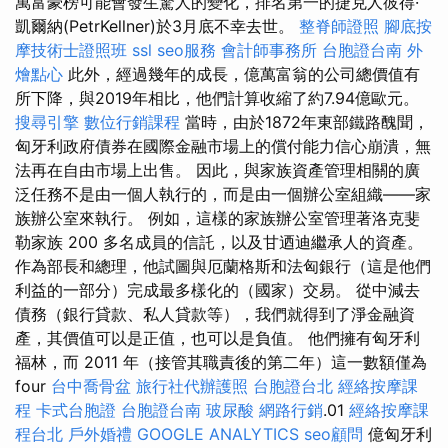
萬富豪榜可能會發生驚人的變化，排名第一的捷克人彼得·
凱爾納(PetrKellner)於3月底不幸去世。
整脊師證照
腳底按
摩技術士證照班
ssl
seo服務
會計師事務所
台胞證台南
外
燴點心
此外，經過幾年的成長，億萬富翁的公司總價值有
所下降，與2019年相比，他們計算收縮了約7.94億歐元。
搜尋引擎
數位行銷課程
當時，由於1872年東部鐵路醜聞，
匈牙利政府債券在國際金融市場上的償付能力信心崩潰，無
法再在自由市場上出售。 因此，與家族資產管理相關的廣
泛任務不是由一個人執行的，而是由一個辦公室組織——家
族辦公室來執行。 例如，這樣的家族辦公室管理著洛克斐
勒家族 200 多名成員的信託，以及甘迺迪繼承人的資產。
作為部長和總理，他試圖與厄蘭格斯和法匈銀行（這是他們
利益的一部分）完成最多樣化的（國家）交易。 從中減去
債務（銀行貸款、私人貸款等），我們就得到了淨金融資
產，其價值可以是正值，也可以是負值。 他們擁有匈牙利
福林，而 2011 年（接管其職責後的第二年）這一數額僅為
four
台中喬骨盆
旅行社代辦護照
台胞證台北
經絡按摩課
程
卡式台胞證
台胞證台南
玻尿酸
網路行銷
.01
經絡按摩課
程台北
戶外婚禮
GOOGLE ANALYTICS
seo顧問
億匈牙利