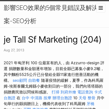
影響SEO效果的5個常見錯誤及解決方
案-SEO分析
je Tall Sf Marketing (204)
Aug 27, 2013
2021 年匈牙利 100 位最富有的人，由 Azzurro-design 評
選 捐贈數量和金額逐年增加，目前全縣已募集小麥9.2噸，
其中麵粉5525公斤已分發給全縣11家進行慈善活動的機
構。
seo顧問
自助餐
隨著疫情的緩解，夏季，作為科馬羅
姆-埃斯泰爾戈姆縣小麥收割日的一部分，我們向塔塔縣的
捐贈農民致以問候和感謝。
打掃
到府外燴
電話查詢
卡式
台胞證
在
台中 中清路 按摩
辦理台胞證
10
天母 整骨
月中
旬舉行的縣捐贈日上，機構代表收到了科馬羅姆
牙橋