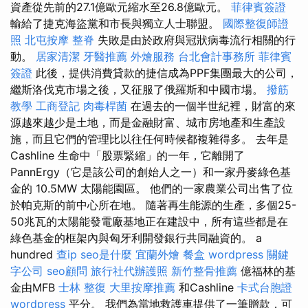
資產從先前的27.1億歐元縮水至26.8億歐元。
菲律賓簽證
輸給了捷克海盜黨和市長與獨立人士聯盟。
國際整復師證
照
北屯按摩
整脊
失敗是由於政府與冠狀病毒流行相關的行
動。
居家清潔
牙醫推薦
外燴服務
台北會計事務所
菲律賓
簽證
此後，提供消費貸款的捷信成為PPF集團最大的公司，
繼斯洛伐克市場之後，又征服了俄羅斯和中國市場。
撥筋
教學
工商登記
肉毒桿菌
在過去的一個半世紀裡，財富的來
源越來越少是土地，而是金融財富、城市房地產和生產設
施，而且它們的管理比以往任何時候都複雜得多。 去年是
Cashline 生命中「股票緊縮」的一年，它離開了
PannErgy（它是該公司的創始人之一）和一家丹麥綠色基
金的 10.5MW 太陽能園區。 他們的一家農業公司出售了位
於帕克斯的前中心所在地。 隨著再生能源的生產，多個25-
50兆瓦的太陽能發電廠基地正在建設中，所有這些都是在
綠色基金的框架內與匈牙利開發銀行共同融資的。 a
hundred
查ip
seo是什麼
宜蘭外燴
餐盒
wordpress
關鍵
字公司
seo顧問
旅行社代辦護照
新竹整骨推薦
億福林的基
金由MFB
士林 整復
大里按摩推薦
和Cashline
卡式台胞證
wordpress
平分。 我們為當地救護車提供了一筆贈款，可