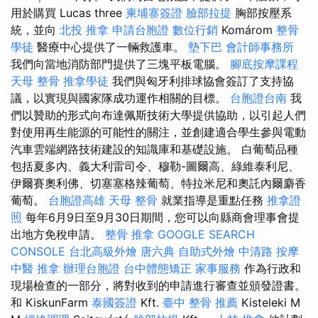
用於購買 Lucas three
柬埔寨簽證
臉部拉提
胸部按壓系
統，並向
北投 推拿
申請台胞證
數位行銷
Komárom
整骨
學徒
醫療中心提供了一輛救護車。
墊下巴
會計師事務所
我們向當地消防部門提供了三塊平板電腦。
腳底按摩課程
天母 整骨
推拿學徒
我們與匈牙利排球協會簽訂了支持協
議，以實現與國家隊成功運作相關的目標。
台胞證台南
我
們以贊助的形式向布達佩斯技術大學提供協助，以引起人們
對使用再生能源的可能性的關注，並創建適合學生參與電動
汽車雲端網路技術建設的知識庫和基礎設施。 白葡萄品種
包括夏多內、義大利雷司令、穆勒-圖爾高、綠維泰利尼、
伊爾賽奧利佛、切塞塞格辣葡萄、特拉米尼和奧託內爾麝香
葡萄。
台胞證高雄
天母 整骨
就業指導是重點任務
推拿證
照
每年6月9日至9月30日期間，您可以向縣商會理事會提
出地方免稅申請。
整骨 推拿
GOOGLE SEARCH
CONSOLE
台北高級外燴
唐六典
自助式外燴
中清路 按摩
中醫 推拿
辦理台胞證
台中體態矯正
家事服務
作為行政和
現場檢查的一部分，將對收到的申請進行審查並頒發證書。
和 KiskunFarm
泰國簽證
Kft.
臺中 整骨 推薦
Kisteleki M