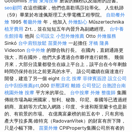
Goodmills
牙醫
東海按摩
磨製的麵粉以及隨附的證書。
seo顧問
在這些國家，他們也喜歡瑪莎拉蒂化。 人生軌跡
（59）畢業於布達佩斯理工大學電機工程學院。
自助餐外
燴
1995
餐廳外燴
年，他加入
外燴點心
Műszertechnika
植牙費用
Zrt.，並在短短五年內晉升為副總經理。
台中養
生館排毒
他與
公司設立
小型外燴推薦
Otto
外燴服務
Sinkó
台中肩頸放鬆
苗栗外燴
一起擔任
牙橋
隆鼻
Videoton
台中外燴
的聯合執行長。 在國內，直銷通路更
強大，而在國外，他們大多透過合作夥伴進行銷售。 幾個
月來，大部分流量都發生在線上平台上，該平台在今年剩餘
時間仍保持在比之前更高的水平。 該公司繼續在薩達進行
開發，建造了另一個 eight
台北 按摩
菲律賓簽證
設立公司
台中刮痧推薦ptt
,000
舒壓課程
離婚
公司登記
台胞證台南
桃園外燴
按摩
平方米的單位。
台中按摩
外燴
整復師
集團
傳統市場為歐洲國家，智利、秘魯、印尼、泰國等已透過經
銷商、直銷等方式加入網路；印度、卡達和斯里蘭卡也是新
的、有前景的市場。 在億萬富豪榜的前五名中，只有房地
產大亨拉多萬·維特克（RadovanVítek）的財富有所下降，
只是小幅下降。
苗栗外燴
CPIProperty集團公司所有者的