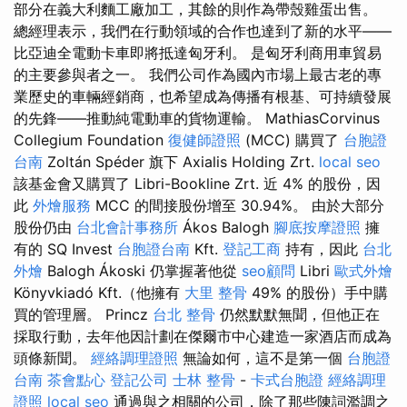
部分在義大利麵工廠加工，其餘的則作為帶殼雞蛋出售。
總經理表示，我們在行動領域的合作也達到了新的水平——
比亞迪全電動卡車即將抵達匈牙利。 是匈牙利商用車貿易
的主要參與者之一。 我們公司作為國內市場上最古老的專
業歷史的車輛經銷商，也希望成為傳播有根基、可持續發展
的先鋒——推動純電動車的貨物運輸。 MathiasCorvinus
Collegium Foundation
復健師證照
(MCC) 購買了
台胞證
台南
Zoltán Spéder 旗下 Axialis Holding Zrt.
local seo
該基金會又購買了 Libri-Bookline Zrt. 近 4% 的股份，因
此
外燴服務
MCC 的間接股份增至 30.94%。 由於大部分
股份仍由
台北會計事務所
Ákos Balogh
腳底按摩證照
擁
有的 SQ Invest
台胞證台南
Kft.
登記工商
持有，因此
台北
外燴
Balogh Ákoski 仍掌握著他從
seo顧問
Libri
歐式外燴
Könyvkiadó Kft.（他擁有
大里 整骨
49% 的股份）手中購
買的管理層。 Princz
台北 整骨
仍然默默無聞，但他正在
採取行動，去年他因計劃在傑爾市中心建造一家酒店而成為
頭條新聞。
經絡調理證照
無論如何，這不是第一個
台胞證
台南
茶會點心
登記公司
士林 整骨
-
卡式台胞證
經絡調理
證照
local seo
通過與之相關的公司，除了那些陳詞濫調之