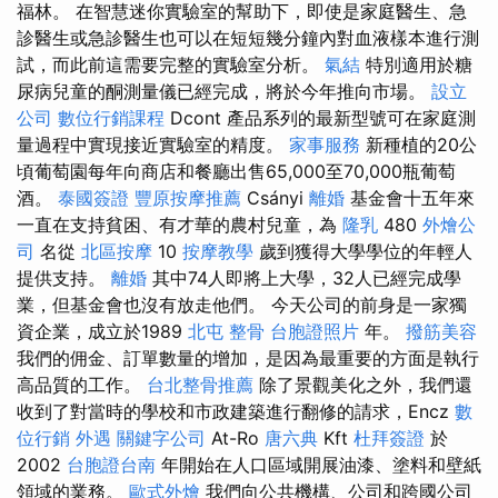
福林。 在智慧迷你實驗室的幫助下，即使是家庭醫生、急
診醫生或急診醫生也可以在短短幾分鐘內對血液樣本進行測
試，而此前這需要完整的實驗室分析。
氣結
特別適用於糖
尿病兒童的酮測量儀已經完成，將於今年推向市場。
設立
公司
數位行銷課程
Dcont 產品系列的最新型號可在家庭測
量過程中實現接近實驗室的精度。
家事服務
新種植的20公
頃葡萄園每年向商店和餐廳出售65,000至70,000瓶葡萄
酒。
泰國簽證
豐原按摩推薦
Csányi
離婚
基金會十五年來
一直在支持貧困、有才華的農村兒童，為
隆乳
480
外燴公
司
名從
北區按摩
10
按摩教學
歲到獲得大學學位的年輕人
提供支持。
離婚
其中74人即將上大學，32人已經完成學
業，但基金會也沒有放走他們。 今天公司的前身是一家獨
資企業，成立於1989
北屯 整骨
台胞證照片
年。
撥筋美容
我們的佣金、訂單數量的增加，是因為最重要的方面是執行
高品質的工作。
台北整骨推薦
除了景觀美化之外，我們還
收到了對當時的學校和市政建築進行翻修的請求，Encz
數
位行銷
外遇
關鍵字公司
At-Ro
唐六典
Kft
杜拜簽證
於
2002
台胞證台南
年開始在人口區域開展油漆、塗料和壁紙
領域的業務。
歐式外燴
我們向公共機構、公司和跨國公司