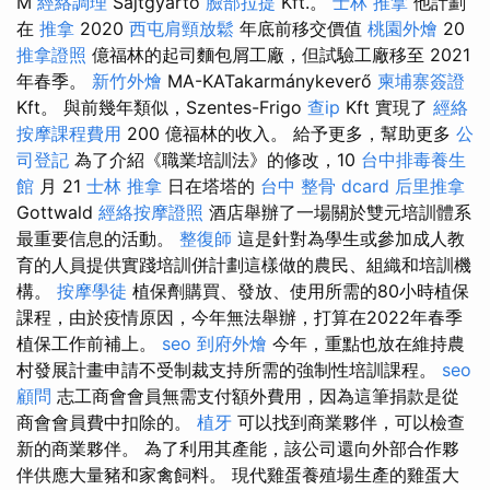
M
經絡調理
Sajtgyártó
臉部拉提
Kft.。
士林 推拿
他計劃
在
推拿
2020
西屯肩頸放鬆
年底前移交價值
桃園外燴
20
推拿證照
億福林的起司麵包屑工廠，但試驗工廠移至 2021
年春季。
新竹外燴
MA-KATakarmánykeverő
柬埔寨簽證
Kft。 與前幾年類似，Szentes-Frigo
查ip
Kft 實現了
經絡
按摩課程費用
200 億福林的收入。 給予更多，幫助更多
公
司登記
為了介紹《職業培訓法》的修改，10
台中排毒養生
館
月 21
士林 推拿
日在塔塔的
台中 整骨 dcard
后里推拿
Gottwald
經絡按摩證照
酒店舉辦了一場關於雙元培訓體系
最重要信息的活動。
整復師
這是針對為學生或參加成人教
育的人員提供實踐培訓併計劃這樣做的農民、組織和培訓機
構。
按摩學徒
植保劑購買、發放、使用所需的80小時植保
課程，由於疫情原因，今年無法舉辦，打算在2022年春季
植保工作前補上。
seo
到府外燴
今年，重點也放在維持農
村發展計畫申請不受制裁支持所需的強制性培訓課程。
seo
顧問
志工商會會員無需支付額外費用，因為這筆捐款是從
商會會員費中扣除的。
植牙
可以找到商業夥伴，可以檢查
新的商業夥伴。 為了利用其產能，該公司還向外部合作夥
伴供應大量豬和家禽飼料。 現代雞蛋養殖場生產的雞蛋大