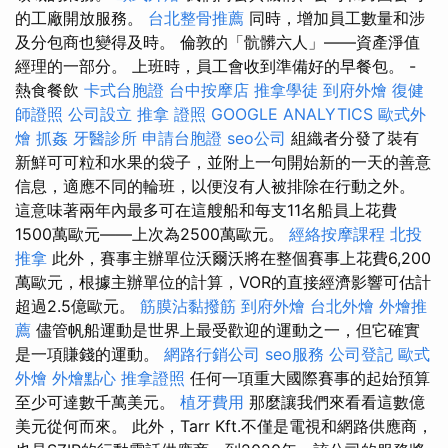
的工廠開放服務。
台北整骨推薦
同時，增加員工數量和涉
及分包商也變得及時。 倫敦的「骯髒六人」——資產淨值
經理的一部分。 上班時，員工會收到準備好的早餐包。 -
熱食餐飲
卡式台胞證
台中按摩店
推拿學徒
到府外燴
復健
師證照
公司設立
推拿 證照
GOOGLE ANALYTICS
歐式外
燴
抓姦
牙醫診所
申請台胞證
seo公司
組織者分發了裝有
新鮮可可粒和水果的袋子，並附上一句開始新的一天的善意
信息，適應不同的輪班，以便沒有人被排除在行動之外。
這意味著兩年內最多可在這艘船和每支11名船員上花費
1500萬歐元——上次為2500萬歐元。
經絡按摩課程
北投
推拿
此外，賽事主辦單位沃爾沃將在整個賽事上花費6,200
萬歐元，根據主辦單位的計算，VOR的直接經濟影響可估計
超過2.5億歐元。
筋膜沾黏撥筋
到府外燴
台北外燴
外燴推
薦
儘管帆船運動是世界上最受歡迎的運動之一，但它確實
是一項賺錢的運動。
網路行銷公司
seo服務
公司登記
歐式
外燴
外燴點心
推拿證照
任何一項重大國際賽事的起始預算
至少可達數千萬美元。
植牙費用
那麼讓我們來看看這數億
美元從何而來。 此外，Tarr Kft.不僅是電視和網路供應商，