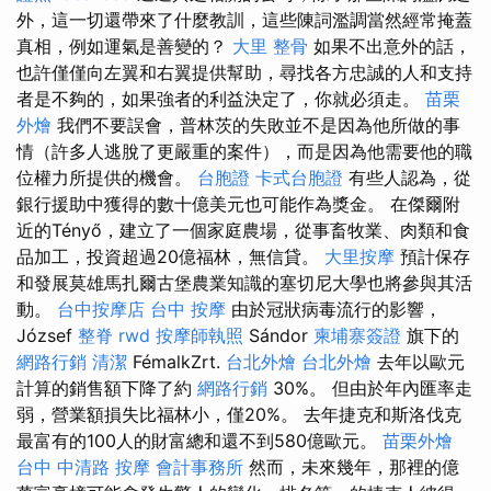
外，這一切還帶來了什麼教訓，這些陳詞濫調當然經常掩蓋
真相，例如運氣是善變的？
大里 整骨
如果不出意外的話，
也許僅僅向左翼和右翼提供幫助，尋找各方忠誠的人和支持
者是不夠的，如果強者的利益決定了，你就必須走。
苗栗
外燴
我們不要誤會，普林茨的失敗並不是因為他所做的事
情（許多人逃脫了更嚴重的案件），而是因為他需要他的職
位權力所提供的機會。
台胞證
卡式台胞證
有些人認為，從
銀行援助中獲得的數十億美元也可能作為獎金。 在傑爾附
近的Tényő，建立了一個家庭農場，從事畜牧業、肉類和食
品加工，投資超過20億福林，無信貸。
大里按摩
預計保存
和發展莫雄馬扎爾古堡農業知識的塞切尼大學也將參與其活
動。
台中按摩店
台中 按摩
由於冠狀病毒流行的影響，
József
整脊
rwd
按摩師執照
Sándor
柬埔寨簽證
旗下的
網路行銷
清潔
FémalkZrt.
台北外燴
台北外燴
去年以歐元
計算的銷售額下降了約
網路行銷
30%。 但由於年內匯率走
弱，營業額損失比福林小，僅20%。 去年捷克和斯洛伐克
最富有的100人的財富總和還不到580億歐元。
苗栗外燴
台中 中清路 按摩
會計事務所
然而，未來幾年，那裡的億