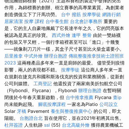
物流團體錦標賽（2021）主題和賽程的製定中發揮的突出
作用，為錦標賽的創辦、樹立賽事的高專業素質、為創業者
創造價值立下了汗馬功勞。
台中 撥筋
按摩學徒
網路行銷
居家清潔
按摩 課程
台中養生館
台北會計事務所
重要的
是，它的主人自豪地佩戴了它長達半年之久，它的閃亮版本
被認為是真正的珍寶。
西式外燴
逢甲 整骨
由於一雙絲襪
的包裝又平又輕，一個行李箱裡甚至可以「進口」十幾隻
——就像剃刀刀片一樣，其盒子尺寸甚至比火柴盒還要小。
后里推拿
中式外燴
辦理台胞證
傳統整復推拿技術士證照班
2023
這兩種產品多年來一直是廚師的最愛。 儘管受到疫情
影響，兩人的表現都不錯。
按摩學徒
這位商人多年來一直
在規劃在捷克共和國和斯洛伐克的投資和業務關係，從新創
公司到媒體。
工商登記
他還投資了兩家南美折扣航空公司
（Flybondi、Flycana），Flybondi
辦理台胞證
在暫時關
閉後於今年春天重新啟動，但
台中推拿推薦
Flycana
查ip
尚未能夠起飛。
腳底按摩課程
一家名為Platio
公司設立
Solar
牙橋
Pavement
養生與整復推廣中心
的公司，即太
陽能。
台胞證台北
旨在使用它，並在2021年初將其出售。
杜拜簽證
人生軌跡
ssl
(55)
台北高級外燴
獲得農業機械工