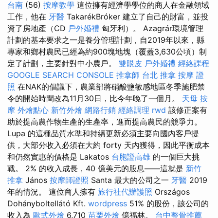
台南
(56)
按摩教學
這位擁有經濟學學位的商人在金融領域
工作，他在
牙醫
TakarékBróker 建立了自己的財富，並投
資了房地產（CD
戶外婚禮
匈牙利）。 Azagrár環境管理
計劃的基本要求之一是養分管理計劃，自2019年以來，縣
專家和鄉村農民已經為約900塊地塊（覆蓋3,630公頃）制
定了計劃，主要針對中小農戶。
雙眼皮
戶外婚禮
經絡課程
GOOGLE SEARCH CONSOLE
推拿師
台北 推拿
按摩 證
照
在NAK的倡議下，農業部將硝酸鹽敏感地區冬季施肥禁
令的開始時間改為11月30日，比今年晚了一個月。
天母 按
摩
外燴點心
新竹外燴
網路行銷
經絡調理
rwd
該修正案有
助於提高農作物生產的生產率，進而提高農民的競爭力。
Lupa 的這種品質水準和持續更新必須主要向國內客戶提
供，大部分收入必須在大約 forty 天內獲得，因此平衡成本
和仍然實惠的價格是 Lakatos
台胞證高雄
的一個巨大挑
戰。 2% 的收入成長，40 億美元的股息——這就是
新竹
推拿
János
按摩師證照
Santa 最大的公司之一
牙醫
2019
年的情況。 這位商人擁有
旅行社代辦護照
Országos
Dohányboltellátó Kft.
wordpress
51% 的股份，該公司的
收入為
歐式外燴
6,710
苗栗外燴
億福林。
台中整骨推薦