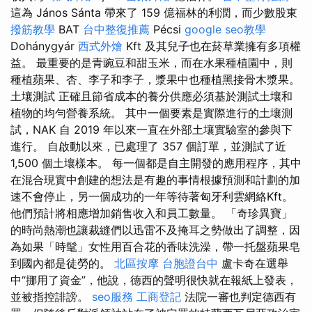
這為 János Sánta 帶來了 159 億福林的利潤，而少數股東
撥筋教學
BAT
台中整復推薦
Pécsi
google seo教學
Dohánygyár
西式外燴
Kft 及其兒子也在菸草業擁有多項權
益。 最重要的是青豌豆和甜玉米，而在水果種植園中，則
種植蘋果、杏、李子和李子，漿果中也種植黑接骨木漿果。
土壤測試 正確且節省成本的養分供應必須基於測試土壤和
植物的均勻營養系統。 其中一個要素是實際進行的土壤測
試，NAK 自 2019 年以來一直在外部土壤實驗室的參與下
進行。 自啟動以來，已處理了 357 個訂單，並測試了近
1,500 個土壤樣本。 每一個都是自主開發的應用程序，其中
在混合現實中創建的想法是有趣的事情根據預測和計劃的加
速不會停止，另一個成功的一年等待著匈牙利雲網絡Kft。
他們預計將相應增加銷售收入和員工數量。 「奇珍異寶」
的時尚熱潮也讓裁縫們以迅雷不及掩耳之勢做出了調整，因
為如果「時髦」女性用百合花的香味洗澡，帶一托盤蘋果皂
到國內都是徒勞的。
北區按摩
台胞證台中
盧卡奇在選舉
中“挪用了資金”，他說，德西的聲明很快就在報紙上發表，
並被指控誹謗。
seo服務
工商登記
法院一審也判定德西有