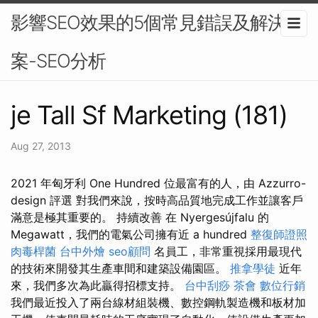
影響SEO效果的5個常見錯誤及解決方
案-SEO分析
je Tall Sf Marketing (181)
Aug 27, 2013
2021 年匈牙利 One Hundred 位最富有的人，由 Azzurro-
design 評選 對我們來說，按時高品質地完成工作並讓客戶
滿意是極其重要的。 持續改善 在 Nyergesújfalu 的
Megawatt，我們的電氣公司擁有近 a hundred
整復師證照
肉毒桿菌
台中外燴
seo顧問
名員工，非常重視採用最現代
的技術來開發其生產車間和建築設備園區。
推拿學徒
近年
來，我們多次為此贏得招標支持。
台中刮痧
茶會
數位行銷
我們最近投入了兩台線材組裝機、數控鋼軌製造機和板材加