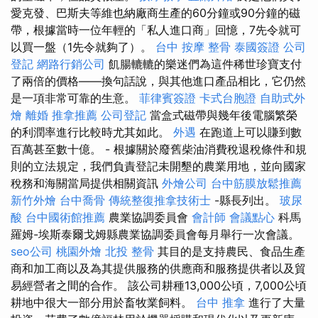
愛克發、巴斯夫等維也納廠商生產的60分鐘或90分鐘的磁
帶，根據當時一位年輕的「私人進口商」回憶，7先令就可
以買一盤（1先令就夠了）。
台中 按摩 整骨
泰國簽證
公司
登記
網路行銷公司
飢腸轆轆的樂迷們為這件稀世珍寶支付
了兩倍的價格——換句話說，與其他進口產品相比，它仍然
是一項非常可靠的生意。
菲律賓簽證
卡式台胞證
自助式外
燴
離婚
推拿推薦
公司登記
當盒式磁帶與幾年後電腦繁榮
的利潤率進行比較時尤其如此。
外遇
在跑道上可以賺到數
百萬甚至數十億。 - 根據關於廢舊柴油消費稅退稅條件和規
則的立法規定，我們負責登記未開墾的農業用地，並向國家
稅務和海關當局提供相關資訊
外燴公司
台中筋膜放鬆推薦
新竹外燴
台中喬骨
傳統整復推拿技術士
-縣長列出。
玻尿
酸
台中國術館推薦
農業協調委員會
會計師
會議點心
科馬
羅姆-埃斯泰爾戈姆縣農業協調委員會每月舉行一次會議。
seo公司
桃園外燴
北投 整骨
其目的是支持農民、食品生產
商和加工商以及為其提供服務的供應商和服務提供者以及貿
易經營者之間的合作。 該公司耕種13,000公頃，7,000公頃
耕地中很大一部分用於畜牧業飼料。
台中 推拿
進行了大量