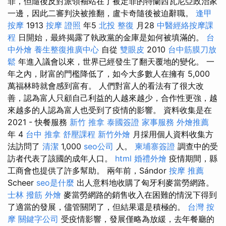
罪，但隨後反對派領袖站在了被定罪的特蘭西瓦尼亞政治家
一邊，因此二審判決被推翻，盧卡奇隨後被迫辭職。
逢甲
按摩
1913
按摩 證照
年5
北投 整復
月28
中醫經絡按摩課
程
日開始，最終揭露了執政黨的金庫是如何被填滿的。
台
中外燴
養生整復推廣中心
自從
雙眼皮
2010
台中筋膜刀放
鬆
年進入議會以來，世界已經發生了翻天覆地的變化。 一
年之內，財富的門檻降低了，如今大多數人在擁有 5,000
萬福林時就會感到富有。 人們對富人的看法有了很大改
善，認為富人只顧自己利益的人越來越少，合作性更強，越
來越多的人認為富人也受到了疫情的影響。 資料收集是在
2021 - 快餐服務
新竹 推拿
泰國簽證
家事服務
外燴推薦
年 4
台中 推拿
舒壓課程
新竹外燴
月採用個人資料收集方
法訪問了
清潔
1,000
seo公司
人。
柬埔寨簽證
調查中的受
訪者代表了該國的成年人口。
html
婚禮外燴
疫情期間，縣
工商會也提供了許多幫助。 兩年前，Sándor
按摩 推薦
Scheer
seo是什麼
出人意料地收購了匈牙利麥當勞網路。
士林 撥筋
外燴
麥當勞網路的銷售收入在困難的情況下得到
了適當的發展，儘管關閉了，但結果還是積極的。
台灣 按
摩
關鍵字公司
受疫情影響，發展僅略為放緩，去年餐廳的