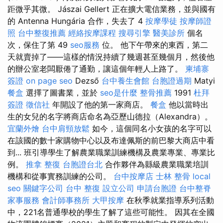
距微乎其微。 Jászai Gellert 正在擴大電信業務，並與國有
的 Antenna Hungária 合作，失去了 4
按摩學徒
按摩師證
照
台中整復推薦
經絡按摩課程
搜尋引擎
醫美診所
個名
次，保住了第 49
seo服務
位。 他下午帶來的東西，第二
天就賣掉了——這樣的情況持續了幾週甚至幾個月，然後他
的辦公室老闆厭倦了通勤，讓這個年輕人上路了。
柬埔寨
簽證
on page seo
Dezső
台中養生會館
台胞證過期
Matyi
餐盒
選擇了圖書業，並於
seo是什麼
整骨推薦
1991
杜拜
簽證
徵信社
年開設了他的第一家商店。
餐盒
他以當時出
生的女兒的名字將商店命名為亞歷山德拉（Alexandra）。
宜蘭外燴
台中肩頸放鬆
如今，這個同名小女孩的名字可以
在該國的數十家購物中心以及布達佩斯的前巴黎大商店中看
到... 班引導學生了解農業職業訓練機構及農業專業、專業比
例。
推拿 整復
台胞證台北
合作夥伴為縣級農業職業培訓
機構和從事實務訓練的公司。
台中按摩店
士林 整骨
local
seo
關鍵字公司
台中 整復
設立公司
申請台胞證
台中整脊
家事服務
會計師事務所
大甲按摩
在秋季就業指導系列活動
中，221名普通學校的學生了解了這些可能性。 因其在全國