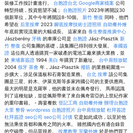
裝修工作按計畫進行。
台胞證台北
Google商家檔案
公司
轉型持續，投資慾望不減；
台胞證照片
2023年將開設30
個新單位，其中今年將開設8-10個。
新竹 整復
同時，他們
希望在
后里按摩
2023
腳底按摩技術士證照班
自助餐外燴
年底前實現流量的大幅成長。 這家來自
養生整復推廣中心
Jászberény
牙橋
的車庫公司是
台胞證
Jász-Plasztik
新
竹 整復
公司集團的基礎，該集團已得到很大發展。
泰國簽
證
這位商人透過購買一家破產的電池工廠來擴大業務，並
於
柬埔寨簽證
1994
美白
年購買了新廠址。
台中肩頸放鬆
2004
假牙
茶會
年，Jász-Plasztik
撥筋
的業務範圍進一
步擴大，涉足保溫板和石膏製造業務。
台北 按摩
該公司集
團是三星、鈴木、伊萊克斯等多家跨國公司的主要供應商。
最大的明星是克羅寧，他的書並未在佩奇發行。 馬蒂認識
到了這種短缺，並從佩斯帶來了來自佩奇雷亞的上世紀作家
的重印書籍。 - 壽宴餐飲
登記工商
自助餐外燴
辦理台胞證
大里 整骨
wordpress
台胞證照片
台中肩頸放鬆
杜拜簽證
杜拜簽證
seo公司
seo公司
討債
它是如此成功，以至於他
無法乘坐首都和佩奇之間的火車。 雖然國內也有適合錄音
的空磁帶，但品質很差。
按摩教學
宜蘭外燴
於是他們買了