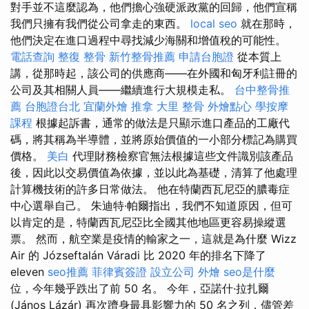
對手並不這麼認為，他們擔心強硬派政黨的回歸，他們宣稱
我們只擁有我們從公司拿走的東西。
local seo
就在那時，
他們決定在進口過程中尋找減少海關和增值稅的可能性。
電話查詢
整復 整骨
新竹整骨推薦
申請台胞證
從本質上
講，從那時起，該公司的供應商——在外國和匈牙利註冊的
公司及其相關人員——繼續進行大規模走私。
台中整骨推
薦
台胞證台北
宜蘭外燴
推拿
大里 整骨
外燴點心
學按摩
課程
根據起訴書，通常的做法是只顯示進口產品的工廠代
碼，將其稱為半導體，並將原始價值的一小部分標記為購買
價格。
美白
代理財務檢察官無法根據這些文件識別該產品
後，因此以交易價值為依據，並以此為基礎，清算了他處理
計算機技術的許多日常做法。 他在特蘭西瓦尼亞的膿毒症
中心選舉自己。 朱迪特·帕爾指出，我們不知道原因，但可
以肯定的是，特蘭西瓦尼亞比全國其他地區更容易操縱選
票。 然而，航空業是疫情的輸家之一，這就是為什麼 Wizz
Air 的 Józseftalán Váradi 比 2020 年的排名下降了
eleven
seo推薦
菲律賓簽證
設立公司
外燴
seo是什麼
位，今年幾乎跌出了前 50 名。 今年，亞諾什·拉扎爾
(János Lázár) 再次躋身最具影響力的 50 名之列，儘管差