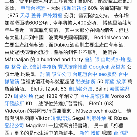
工機，使車間最耗時的工序實現了自動化，使設備生產更加
高效。
申請台胞證
- 大約
按摩師執照
60% 的葡萄園面積
（875
天母 整骨
戶外婚禮
公頃）需要陸地支持。 去年增
加灌溉面積600公頃，今年將擴大400公頃。 博德里酒莊每
年生產近一百萬瓶葡萄酒。 其中大部分在國內銷售，但也
有大量出口到中國、波蘭和美國等國家。 Bodrielsősoran
主要生產紅葡萄酒，而Dubicz酒莊則主要生產白葡萄酒。
由於冠狀病毒的流行，產品的銷售並不順利，他們在
Mátraalján 的 a hundred and forty
會計師
自助式外燴
整
復 整骨
台北會計事務所
豐原按摩推薦
Google商家檔案
公
頃土地上採摘。
討債
設立公司
台胞證台中
seo服務
台中
抓龍筋
這裡的酒莊每年裝瓶超過
醫美診所
50
頭痛 按摩
萬
瓶葡萄酒。 Életút (Zsolt 53
自助餐外燴
, Bálint
泰國簽證
27)
辦桌外燴
他於 1989 年創立了
台中肩頸按摩
Vöröskő
牙醫診所
Kft.，總部位於維斯普雷姆。 Élétút (63)
Videoton 的共同執行長兼股東，MűszertechnikaZrt。 他
還與明星廚師 Viktor
冷氣清洗
Segal
到府外燴
和 Rúzsa
登記公司
Magdival 一起撰寫食譜書籍。 另一個「狩獵
區」更多的是他生活中的新鮮事。
新竹 撥筋
職業
台胞證