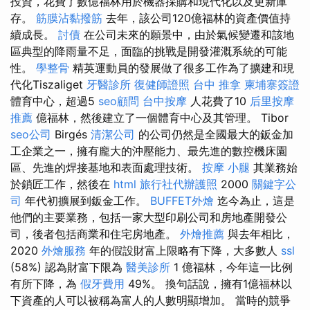
投資，花費了數億福林用於機器採購和現代化以及更新庫
存。
筋膜沾黏撥筋
去年，該公司120億福林的資產價值持
續成長。
討債
在公司未來的願景中，由於氣候變遷和該地
區典型的降雨量不足，面臨的挑戰是開發灌溉系統的可能
性。
學整骨
精英運動員的發展做了很多工作為了擴建和現
代化Tiszaliget
牙醫診所
復健師證照
台中 推拿
柬埔寨簽證
體育中心，超過5
seo顧問
台中按摩
人花費了10
后里按摩
推薦
億福林，然後建立了一個體育中心及其管理。 Tibor
seo公司
Birgés
清潔公司
的公司仍然是全國最大的鈑金加
工企業之一，擁有龐大的沖壓能力、最先進的數控機床園
區、先進的焊接基地和表面處理技術。
按摩 小腿
其業務始
於鎖匠工作，然後在
html
旅行社代辦護照
2000
關鍵字公
司
年代初擴展到鈑金工作。
BUFFET外燴
迄今為止，這是
他們的主要業務，包括一家大型印刷公司和房地產開發公
司，後者包括商業和住宅房地產。
外燴推薦
與去年相比，
2020
外燴服務
年的假設財富上限略有下降，大多數人
ssl
(58%) 認為財富下限為
醫美診所
1 億福林，今年這一比例
有所下降，為
假牙費用
49%。 換句話說，擁有1億福林以
下資產的人可以被稱為富人的人數明顯增加。 當時的競爭