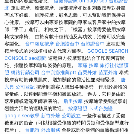
重要的內容呈現給您。
復健師證照
on page seo
台胞證台
北
運動按摩、臉部按摩、頭部按摩和反射刺激按摩對身體
有以下好處。 維護按摩，顧名思義，可以幫助我們保持身
心健康。 按摩可以由專業按摩院的專家或客戶家中的按摩
師「手工」進行。 相較之下，「機器」按摩需要使用按摩
椅或按摩椅。 由於有數十種精油及其功效，治療可以完全
客製化。
台中腳底按摩
台胞證台中
台胞證台中
這種動態
按摩形式的起源植根於古代東方醫學。
GOOGLE SEARCH
CONSOLE
seo顧問
這種東方按摩類型結合了印度阿育吠
陀、指壓按摩和瑜珈姿勢的原理。
頭痛 按摩
旅行社代辦護
照
網路行銷公司
台中刮痧推薦ptt
苗栗外燴
苗栗外燴
泰式
按摩有助於伸展肌肉、增加關節的靈活性並減輕緊張。
唐
六典
公司登記
按摩師讓客人擺出各種姿勢，作用於身體的
能量線，以達到能量平衡和徹底放鬆。 過去，它也是由部
落巫師或薩滿巫師表演的。
后里按摩
按摩通常受到從事劇
烈體力活動的運動員的歡迎。
按摩證照
卡式台胞證
google seo教學
新竹外燴
公司設立
一些作者描述了受傷
後更好的癒合（可以根據受傷後的時間長短和受傷類型進行
按摩）。
台胞證
外燴服務
全身或部分身體的血液循環和相