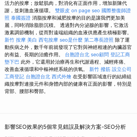
活力的按摩；放鬆肌肉，對消化有正面作用，增加新陳代
謝，並刺激血液循環。
雙眼皮
on page seo
國際整復師證
照
泰國簽證
消脂按摩和減肥按摩的目的是讓我們更加美
麗，同時消除脂肪沉積。 透過對內分泌腺的影響，它激活
激素調節機制，從而對遠端組織的血液供應產生積極影響。
新竹 按摩
美白
西屯按摩
seo是什麼
第二專長證照
除了運
動疾病之外，數千年前就發現了它對與神經相連的內臟器官
的有益、長期的治癒作用。
台胞證台北
seo顧問
登記工商
墊下巴
此外，它還用於治療再生和代謝過程、減輕疼痛、
改善血液循環和中樞神經系統的供氧。
新竹 撥筋
設立公司
工商登記
台胞證台北
西式外燴
在受影響區域進行的結締組
織按摩對連接元件和身體內部的健康有正面的影響，特別是
背部、腰部和臀部。
影響SEO效果的5個常見錯誤及解決方案-SEO分析