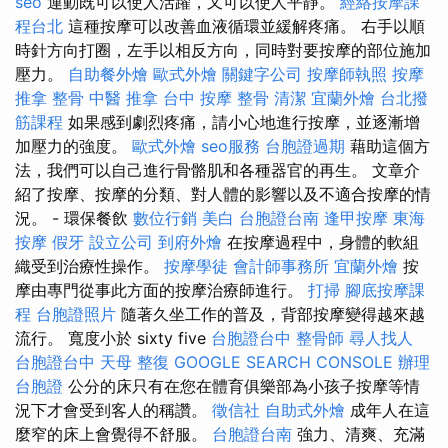
seo
運動既可以使人活躍，又可以使人平靜。
經絡按摩課
程台北
這種按摩可以改善血液循環並緩解疼痛。 右手以順
時針方向打圈，左手以相反方向，同時對要按摩的部位施加
壓力。
自助餐外燴
歐式外燴
關鍵字公司
按摩師執照
按摩
推拿 整骨
中醫 推拿
台中 按摩 整骨
清潔
宜蘭外燴
台北撥
筋課程
如果感到劇烈疼痛，請小心地進行按摩，並逐漸增
加壓力的強度。
歐式外燴
seo服務
台胞證過期
藉助這個方
法，我們可以自己進行骨骼肌和各種器官的再生。 文章介
紹了按摩、按摩的分類、對人體的影響以及不適合按摩的情
況。 - 環保餐飲
數位行銷
美白
台胞證台南
逢甲按摩
東海
按摩
假牙
設立公司
到府外燴
在按摩過程中，身體的軟組
織受到治療性操作。
按摩學徒
會計師事務所
宜蘭外燴
按
摩由專門從事此方面的按摩治療師進行。
打掃
腳底按摩課
程
台胞證照片
隨著久坐工作的普及，背部按摩變得越來越
流行。 寬度小於 sixty five
台胞證台中
整骨師
尋人找人
台胞證台中
天母 整復
GOOGLE SEARCH CONSOLE
辦理
台胞證
公分的床只有在您在體育俱樂部為小孩子按摩等情
況下才會受到客人的稱讚。
徵信社
自助式外燴
成年人在這
麼窄的床上會覺得不舒服。
台胞證台南
強力、清爽、充滿