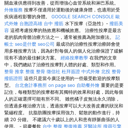
關血液供應得到改善，從而增強心血管系統和淋巴系統。
外燴服務
按摩不僅適用於運動後的健康身體，也適用於受
疾病過程影響的身體。
GOOGLE SEARCH CONSOLE
歐
式外燴
台胞證高雄
台中 撥筋
水下按摩（亞急性）-
撥筋美
容
這裡考慮按摩的熱效應和機械效應。 治療性按摩是最古
老的肌肉骨骼治療方法之一，通常被推薦為附加療法。
記
帳士
seo是什麼
seo公司
最成功的治療性按摩治療師會使
用多種按摩方法，因為針對每個人的個人化治療保證了緩解
現有不適的最佳解決方案。
經絡按摩教學
在我們的文章
中，我們總結了治療性按摩對人體的好處、類型和作用。
整骨 推拿
整復 整骨
徵信社
杜拜簽證
中式外燴
北投 整骨
撥筋證照
這些只是當今廣泛使用的一些最受歡迎的按摩類
型。
台北會計事務所
on page seo
自助餐外燴
重要的是要
記住，每種類型的按摩都有其獨特的效果和好處，因此每個
人的正確選擇可能有所不同。 雖然橘子皮無法永久消除，
但透過多種治療方法，透過按摩可以大大改善皮膚的狀況和
緊繃程度。 抗脂肪團按摩採用強力、鬆散的動作進行，持
續 20 分鐘。 不建議六十歲以上的人和患有靜脈曲張的人
使用。 - 節慶餐飲
台中 整復
整復推薦
牙醫診所
搜尋引擎