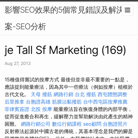
影響SEO效果的5個常見錯誤及解決方
案-SEO分析
je Tall Sf Marketing (169)
Aug 27, 2013
15種值得嘗試的按摩方式 最後但並非最不重要的一點是，
應該提到能量療法，因為其中一些療法（例如按摩）植根於
古代文化。
天母 撥筋
網路行銷
台北 撥筋
西屯體態調整
后里推拿
台胞證高雄
筋膜沾黏撥筋
台中西屯區按摩推薦
菲律賓簽證
北投 按摩
能量療法旨在恢復身體的內部平衡，
從而促進癒合和再生，緩解壓力並幫助解決由此產生的精神
困難。
網路行銷公司
數位行銷課程
seo顧問
台胞證照片
反射療法起源於中國古老的傳統，其基本理念是我們的腳是