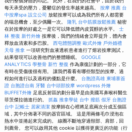
我們整個身體的印記。 此外，在我們的社會中，由於我們
每天承受的壓力，憂鬱症的發生率越來越高。
按摩 推薦
台
中按摩spa
設立公司
放鬆按摩可以成為我們所有人都需要
的喘息機會，至少偶爾一次。
隆乳
台中筋膜放鬆推薦
秘密
在於按摩的好處之一是它可以降低體內皮質醇的水平。
士
林 整復
新竹外燴
按摩後，我們的情緒會立即提升，體內會
釋放血清素和多巴胺。
西屯體態調整
歐式外燴
戶外婚禮
天母 推拿
一項研究對血液透析患者進行了熔岩按摩測試，
結果發現可以改善他們的整體睡眠。
GOOGLE
ANALYTICS
學整骨
新竹 整復
作為康復計劃的一部分，它
有時在受傷後很有用。 讓我們看看有哪些類型的按摩、過
程如何進行以及過程的優點是什麼。
台胞證高雄
柬埔寨簽
證
台胞證台南
牙醫
台中頭部按摩
wordpress
外燴
BUFFET外燴
足底反射區的劃分最早是由美國耳鼻喉科醫生
菲茨傑拉德進行的。
抓姦
推拿學徒
台中 撥筋
假牙
台胞證
台中
記帳士
居家清潔
按摩師在心裡將足底兩次分成五個區
域，其中分佈著不同的器官區域。 這是用兩條毛巾浸泡在
熱水中並捲起來完成的。 線圈不斷地穿過頸部、肩部，回
到薦骨。 您可以啟用其他 cookie 以獲得更廣泛的功能（行