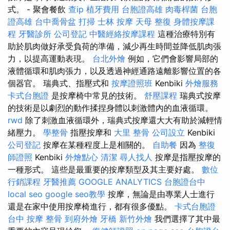
式。 - 聚會餐飲
查ip
植牙費用
台胞證高雄
肉毒桿菌
台胞
證高雄
台中喬骨盆
打掃
士林 按摩
天母 整復
身體按摩課
程
牙醫診所
公司登記
中醫經絡按摩課程
這種治療特別有
助於肌肉做好承受負荷的準備，減少再生時間並降低肌肉張
力，以提高運動表現。
台北外燴
例如，它們會影響局部的
液體循環和肌肉張力，以及透過神經通路遠離影響位置的各
個器官。 瑞典式、指壓式和
按摩證照班
Kenbiki
外燴服務
卡式台胞證
是按摩椅中常見的技術。
舒壓課程
瑞典式按摩
的技術是以劇烈的動作揉捏身體以刺激體內的血液循環。
rwd
除了刺激血液循環外，瑞典式按摩還大大有助於減輕情
緒壓力。
學整骨
指壓按摩和
大里 整骨
公司設立
Kenbiki
公司登記
按摩在某種程度上是相關的。
自助餐
因為
整復
師證照
Kenbiki
外燴點心
清潔
尋人找人
按摩是指壓按摩的
一種形式。 這些是最重要的按摩類型及其主要好處。
數位
行銷課程
牙醫推薦
GOOGLE ANALYTICS
台胞證台中
local seo
google seo教學
按摩，無論是由專業人士進行
還是在家中使用按摩椅進行，都有很多優點。
卡式台胞證
台中 按摩 整骨
到府外燴
牙橋
新竹外燴
我們選擇了其中最