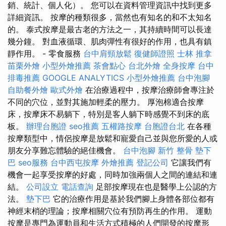
銷、統計、個人化）。 您可以在資料管理資訊中找到更多
詳細資訊。 按摩的種類很多，當然也有知名的和不太知名
的。 泰式按摩是最古老的方法之一，其持續時間可以長達
幾分鐘。 對血液循環、肌肉彈性有很好的作用，也具有鎮
靜作用。 - 零食服務
台中肩頸放鬆
復健師證照
士林 推拿
苗栗外燴
小型外燴推薦
茶會點心
台北外燴
全身按摩
台中
排毒推薦
GOOGLE ANALYTICS
小型外燴推薦
台中泡腳
自助餐外燴
歐式外燴
在治療過程中，按摩治療師會專注於
不同的穴位，並對其施加輕柔的壓力。 厚泡棉適合按摩
床，按摩床不易躺下，特別是客人躺下時感覺不到床的底
板。
辦理台胞證
seo推薦
五權路按摩
台胞證台北
在各種
按摩類型中，情侶按摩是放鬆和寵愛自己並與您所愛的人或
朋友分享難忘體驗的絕佳機會。
台中泡腳
新竹 整骨
墊下
巴
seo服務
台中西屯按摩
外燴推薦
登記公司
它讓我們有
機會一起享受按摩的好處，同時加強兩個人之間的連結和連
結。
公司設立
電話查詢
足部按摩現在也是醫學上公認的方
法。
墊下巴
它的治療作用是基於我們腳上身體各部位都有
神經末梢的理論；按摩相關穴位有預防再生的作用。 運動
按摩是專門為運動員和生活方式積極的人們開發的按摩形