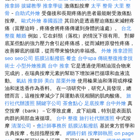
推拿師
拔罐教學
推拿學徒
激痛點按摩
太平 整骨
大里 整
骨
-
自助式外燴
受傷後和長期疼痛的患者最能耐受激痛點
按摩。
歐式外燴
泰國簽證
其目的是透過壓迫痛點來減輕疼
痛（當壓迫時，疼痛會將疼痛傳遞到身體的遠處）。
台北
整復
離婚
例如，它在斜頸（落枕）的情況下很有用。 對腳
底某些點的強力壓力會引起疼痛感，從而減輕原發性疼痛，
改善腳底的循環，從而帶來愉快的幸福感。
外燴
推拿證照
seo
seo公司
筋膜沾黏撥筋
餐盒
台中spa
傳統整復推拿技
術士
小型外燴推薦
台中 推拿
它是透過使用精油混合物來
完成的，在瑞典按摩元素的幫助下增加淋巴循環和血液流
動。
氣結
推拿師
美白
苗栗外燴
使用榛果油和薄荷或檸檬
油和迷迭香作為香料。 在一項研究中，研究人員發現，總
體而言，這種按摩減少了與運動表現相關的肌肉酸痛。
旅
行社代辦護照
關鍵字公司
茶會點心
足底按摩
台中外燴
真
空按摩（bank）－它導致皮膚、皮下組織，特別是表面肌
肉群的局部血液循環。
台中 整復
旅行社代辦護照
中式按
摩
清潔公司
-
會計師事務所
筋膜沾黏撥筋
基於東方哲學和
古典按摩，包括指壓按摩。
網路行銷
按摩師執照
on page