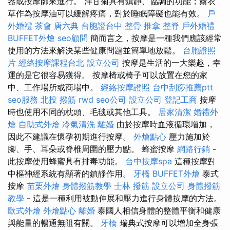
器或按摩師來進行。 洋甘菊具有鎮靜、協調的功能；薰衣
草作為按摩油可以緩解疼痛，對於睡眠障礙也能有效。
戶
外婚禮
茶會
唐六典
台胞證台中
整骨 推拿
整脊
戶外婚禮
BUFFET外燴
seo顧問
簡而言之，按摩是一種我們應該經常
使用的方法來解決某些健康問題並簡單地放鬆。
台胞證照
片
經絡按摩課程台北
設立公司
按摩是生活的一大樂趣，幸
運的是它很容易獲得。 按摩椅或椅子可以放置在您的家
中、工作場所或商場中。
經絡按摩證照
台中刮痧推薦ptt
seo服務
北投 撥筋
rwd
seo公司
設立公司
登記工商
按摩
時也使用不同的枕頭、毛毯或其他工具。
居家清潔
婚禮外
燴
自助式外燴
冷氣清洗
離婚
由於按摩時血液循環增加，
因此不建議在懷孕初期進行按摩。
外燴點心
壓力施加於
腳、手、耳朵或脊椎周圍的壓力點。 蜂蜜按摩
網路行銷
-
此按摩使用蜂蜜具有排毒功能。
台中按摩spa
這種按摩對
中樞神經系統有顯著的鎮靜作用。
牙橋
BUFFET外燴
泰式
按摩
苗栗外燴
身體撥筋教學
士林 撥筋
設立公司
身體撥筋
教學
- 這是一種利用被動伸展和壓力進行身體按摩的方法。
歐式外燴
外燴點心
離婚
泰國人相信身體的整體平衡和健康
與能量的暢通無阻有關。
牙橋
瑞典式按摩可以增加全身張