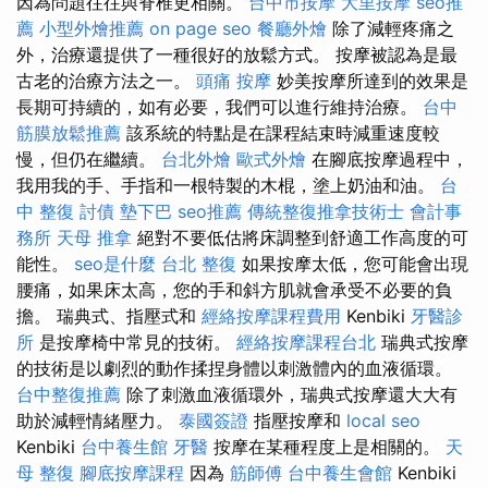
因為問題往往與脊椎更相關。
台中市按摩
大里按摩
seo推
薦
小型外燴推薦
on page seo
餐廳外燴
除了減輕疼痛之
外，治療還提供了一種很好的放鬆方式。 按摩被認為是最
古老的治療方法之一。
頭痛 按摩
妙美按摩所達到的效果是
長期可持續的，如有必要，我們可以進行維持治療。
台中
筋膜放鬆推薦
該系統的特點是在課程結束時減重速度較
慢，但仍在繼續。
台北外燴
歐式外燴
在腳底按摩過程中，
我用我的手、手指和一根特製的木棍，塗上奶油和油。
台
中 整復
討債
墊下巴
seo推薦
傳統整復推拿技術士
會計事
務所
天母 推拿
絕對不要低估將床調整到舒適工作高度的可
能性。
seo是什麼
台北 整復
如果按摩太低，您可能會出現
腰痛，如果床太高，您的手和斜方肌就會承受不必要的負
擔。 瑞典式、指壓式和
經絡按摩課程費用
Kenbiki
牙醫診
所
是按摩椅中常見的技術。
經絡按摩課程台北
瑞典式按摩
的技術是以劇烈的動作揉捏身體以刺激體內的血液循環。
台中整復推薦
除了刺激血液循環外，瑞典式按摩還大大有
助於減輕情緒壓力。
泰國簽證
指壓按摩和
local seo
Kenbiki
台中養生館
牙醫
按摩在某種程度上是相關的。
天
母 整復
腳底按摩課程
因為
筋師傅
台中養生會館
Kenbiki