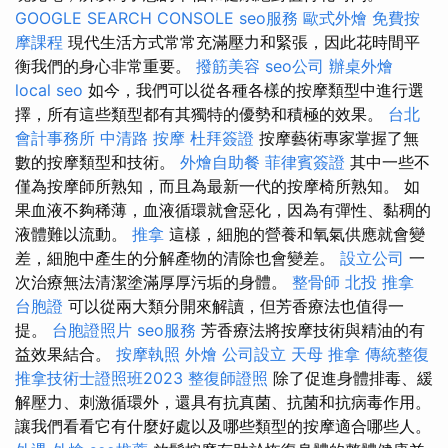
GOOGLE SEARCH CONSOLE
seo服務
歐式外燴
免費按
摩課程
現代生活方式常常充滿壓力和緊張，因此花時間平
衡我們的身心非常重要。
撥筋美容
seo公司
辦桌外燴
local seo
如今，我們可以從各種各樣的按摩類型中進行選
擇，所有這些類型都有其獨特的優勢和積極的效果。
台北
會計事務所
中清路 按摩
杜拜簽證
按摩藝術專家掌握了無
數的按摩類型和技術。
外燴自助餐
菲律賓簽證
其中一些不
僅為按摩師所熟知，而且為最新一代的按摩椅所熟知。 如
果血液不夠稀薄，血液循環就會惡化，因為有彈性、黏稠的
液體難以流動。
推拿
這樣，細胞的營養和氧氣供應就會變
差，細胞中產生的分解產物的清除也會變差。
設立公司
一
次治療無法清潔塗滿厚厚污垢的身體。
整骨師
北投 推拿
台胞證
可以從兩大類分開來解讀，但芳香療法也值得一
提。
台胞證照片
seo服務
芳香療法將按摩技術與精油的有
益效果結合。
按摩執照
外燴
公司設立
天母 推拿
傳統整復
推拿技術士證照班2023
整復師證照
除了促進身體排毒、緩
解壓力、刺激循環外，還具有抗真菌、抗菌和抗病毒作用。
讓我們看看它有什麼好處以及哪些類型的按摩適合哪些人。