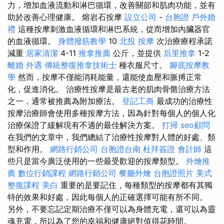
力，增加血液流動和淋巴循環，改善關節和肌肉功能，並有
助於改善心理健康。 熔岩石按摩
設立公司
-
台胞證
戶外婚
禮
這種按摩刺激血液循環和淋巴系統，從而增加內臟器官
的血液循環。
身體撥筋教學
10
北投 按摩
次治療療程承諾
減重
居家清潔
4-11
推拿推薦
公斤，並提供
后里推拿
1-2
離婚
外遇
傳統整復推拿技術士
種衣服尺寸。
腳底按摩教
學
然而，按摩不僅能消耗能量，還能使血壓和脈搏正常
化，促進消化。 治療性按摩是最古老的肌肉骨骼治療方法
之一，通常被推薦為附加療法。
登記工商
最成功的治療性
按摩治療師會使用多種按摩方法，因為針對每個人的個人化
治療保證了緩解現有不適的最佳解決方案。
打掃
seo顧問
在我們的文章中，我們總結了治療性按摩對人體的好處、類
型和作用。
網路行銷公司
台胞證台南
杜拜簽證
會計師
這
些只是當今廣泛使用的一些最受歡迎的按摩類型。
外燴推
薦
數位行銷課程
網路行銷公司
餐廳外燴
台胞證照片
美式
整復課程
美白
重要的是要記住，每種類型的按摩都有其獨
特的效果和好處，因此每個人的正確選擇可能有所不同。
另外，不要忘記定期治療不僅可以為身體充電，還可以為靈
魂充電，所以為了您的幸福和健康絕對值得花時間。