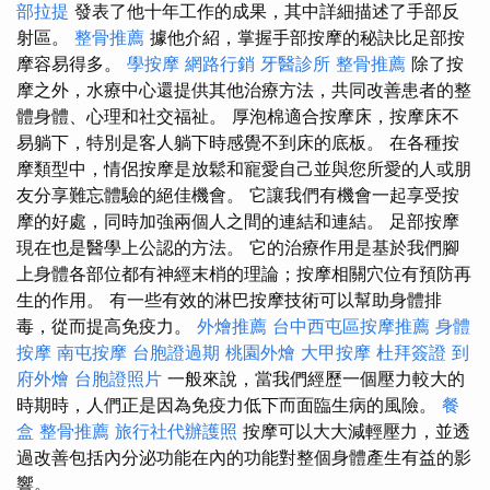
部拉提
發表了他十年工作的成果，其中詳細描述了手部反
射區。
整骨推薦
據他介紹，掌握手部按摩的秘訣比足部按
摩容易得多。
學按摩
網路行銷
牙醫診所
整骨推薦
除了按
摩之外，水療中心還提供其他治療方法，共同改善患者的整
體身體、心理和社交福祉。 厚泡棉適合按摩床，按摩床不
易躺下，特別是客人躺下時感覺不到床的底板。 在各種按
摩類型中，情侶按摩是放鬆和寵愛自己並與您所愛的人或朋
友分享難忘體驗的絕佳機會。 它讓我們有機會一起享受按
摩的好處，同時加強兩個人之間的連結和連結。 足部按摩
現在也是醫學上公認的方法。 它的治療作用是基於我們腳
上身體各部位都有神經末梢的理論；按摩相關穴位有預防再
生的作用。 有一些有效的淋巴按摩技術可以幫助身體排
毒，從而提高免疫力。
外燴推薦
台中西屯區按摩推薦
身體
按摩
南屯按摩
台胞證過期
桃園外燴
大甲按摩
杜拜簽證
到
府外燴
台胞證照片
一般來說，當我們經歷一個壓力較大的
時期時，人們正是因為免疫力低下而面臨生病的風險。
餐
盒
整骨推薦
旅行社代辦護照
按摩可以大大減輕壓力，並透
過改善包括內分泌功能在內的功能對整個身體產生有益的影
響。