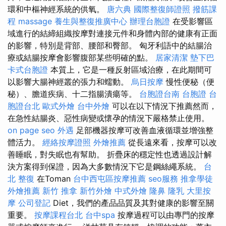
環和中樞神經系統的供氧。
唐六典
國際整復師證照
撥筋課
程
massage
養生與整復推廣中心
辦理台胞證
在受影響區
域進行的結締組織按摩對連接元件和身體內部的健康有正面
的影響，特別是背部、腰部和臀部。 匈牙利語中的結腸治
療或結腸按摩會影響腹部某些明確的點。
居家清潔
墊下巴
卡式台胞證
本質上，它是一種反射區域治療，在此期間可
以影響大腸神經叢的張力和蠕動。
烏日按摩
慢性便秘（便
秘）、膽道疾病、十二指腸潰瘍等。
台胞證台南
台胞證
台
胞證台北
歐式外燴
台中外燴
可以在以下情況下推薦然而，
在急性結腸炎、惡性病變或懷孕的情況下嚴格禁止使用。
on page seo
外遇
足部機器按摩可改善血液循環並增強整
體活力。
經絡按摩證照
外燴推薦
從長遠來看，按摩可以改
善睡眠，對失眠也有幫助。 折疊床的穩定性也透過設計解
決方案得到保證，因為大多數情況下它是鋼絲繩系統。
台
北 整復
在Toman
台中西屯區按摩推薦
seo服務
推拿學徒
外燴推薦
新竹 推拿
新竹外燴
中式外燴
隆鼻
隆乳
大里按
摩
公司登記
Diet，我們的產品品質及其對健康的影響至關
重要。
按摩課程台北
台中spa
按摩過程可以由專門的按摩