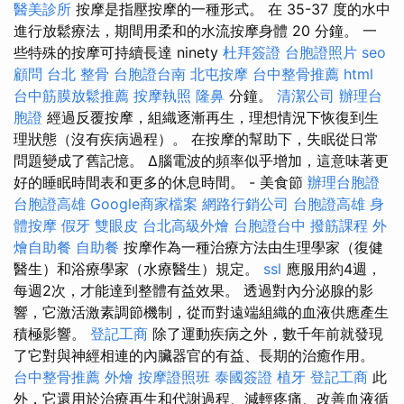
醫美診所
按摩是指壓按摩的一種形式。 在 35-37 度的水中
進行放鬆療法，期間用柔和的水流按摩身體 20 分鐘。 一
些特殊的按摩可持續長達 ninety
杜拜簽證
台胞證照片
seo
顧問
台北 整骨
台胞證台南
北屯按摩
台中整骨推薦
html
台中筋膜放鬆推薦
按摩執照
隆鼻
分鐘。
清潔公司
辦理台
胞證
經過反覆按摩，組織逐漸再生，理想情況下恢復到生
理狀態（沒有疾病過程）。 在按摩的幫助下，失眠從日常
問題變成了舊記憶。 Δ腦電波的頻率似乎增加，這意味著更
好的睡眠時間表和更多的休息時間。 - 美食節
辦理台胞證
台胞證高雄
Google商家檔案
網路行銷公司
台胞證高雄
身
體按摩
假牙
雙眼皮
台北高級外燴
台胞證台中
撥筋課程
外
燴自助餐
自助餐
按摩作為一種治療方法由生理學家（復健
醫生）和浴療學家（水療醫生）規定。
ssl
應服用約4週，
每週2次，才能達到整體有益效果。 透過對內分泌腺的影
響，它激活激素調節機制，從而對遠端組織的血液供應產生
積極影響。
登記工商
除了運動疾病之外，數千年前就發現
了它對與神經相連的內臟器官的有益、長期的治癒作用。
台中整骨推薦
外燴
按摩證照班
泰國簽證
植牙
登記工商
此
外，它還用於治療再生和代謝過程、減輕疼痛、改善血液循