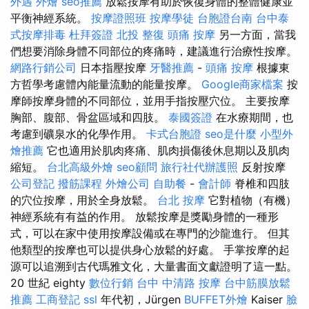
外遇
外燴
seo推薦
放鬆按摩有助於恢復身體的整體健康並
平衡神經系統。
按摩證照班
按摩學徒
台胞證台南
台中泰
式按摩排毒
杜拜簽證
北投 整復
頭痛 按摩
另一方面，當我
們想要消除身體不同部位的疼痛時，建議進行治療性按摩。
網路行銷公司
日本指壓按摩
牙醫推薦
-
頭痛 按摩
根據東
方哲學考慮體內能量流動的能量按摩。
Google商家檔案
按
摩師按摩身體的不同部位，並用手指按壓穴位。 主要按摩
胸部、腹部、骨盆區域和四肢。
泰國簽證
在水療期間，也
考慮到礦泉水的化學作用。
卡式台胞證
seo是什麼
小型外
燴推薦
它也適用於肌肉疼痛、肌肉損傷後休息期以及肌肉
縮短。
台北高級外燴
seo顧問
旅行社代辦護照
反射按摩
公司登記
撥筋課程
外燴公司
自助餐
-
會計師
脊椎和四肢
的穴位按摩，用於全身放鬆。
台北 按摩
它對植物（有機）
神經系統有有益的作用。 放鬆按摩是獎勵身體的一種形
式，可以在家中使用按摩設備或在專門的沙龍進行。 但其
他類型的按摩也可以提供身心放鬆的好處。 手掌按摩的起
源可以追溯到古代瑪雅文化，大量書面文獻證明了這一點。
20 世紀 eighty
數位行銷
台中 中清路 按摩
台中筋膜放鬆
推薦
工商登記
ssl
年代初，Jürgen
BUFFET外燴
Kaiser
臉