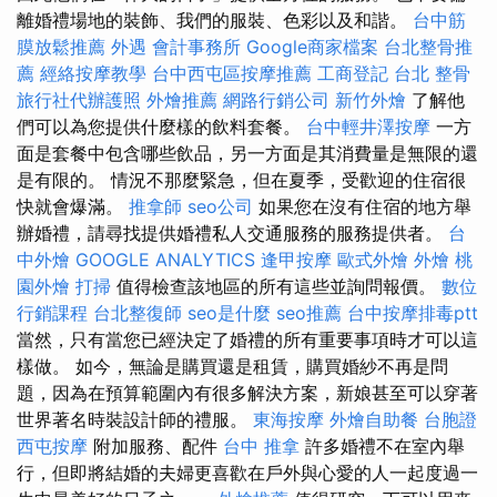
離婚禮場地的裝飾、我們的服裝、色彩以及和諧。
台中筋
膜放鬆推薦
外遇
會計事務所
Google商家檔案
台北整骨推
薦
經絡按摩教學
台中西屯區按摩推薦
工商登記
台北 整骨
旅行社代辦護照
外燴推薦
網路行銷公司
新竹外燴
了解他
們可以為您提供什麼樣的飲料套餐。
台中輕井澤按摩
一方
面是套餐中包含哪些飲品，另一方面是其消費量是無限的還
是有限的。 情況不那麼緊急，但在夏季，受歡迎的住宿很
快就會爆滿。
推拿師
seo公司
如果您在沒有住宿的地方舉
辦婚禮，請尋找提供婚禮私人交通服務的服務提供者。
台
中外燴
GOOGLE ANALYTICS
逢甲按摩
歐式外燴
外燴
桃
園外燴
打掃
值得檢查該地區的所有這些並詢問報價。
數位
行銷課程
台北整復師
seo是什麼
seo推薦
台中按摩排毒ptt
當然，只有當您已經決定了婚禮的所有重要事項時才可以這
樣做。 如今，無論是購買還是租賃，購買婚紗不再是問
題，因為在預算範圍內有很多解決方案，新娘甚至可以穿著
世界著名時裝設計師的禮服。
東海按摩
外燴自助餐
台胞證
西屯按摩
附加服務、配件
台中 推拿
許多婚禮不在室內舉
行，但即將結婚的夫婦更喜歡在戶外與心愛的人一起度過一