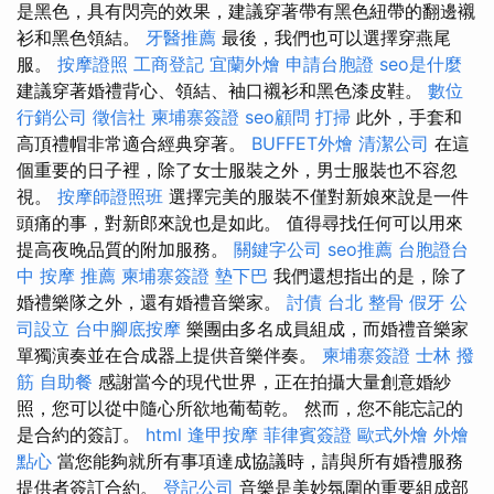
是黑色，具有閃亮的效果，建議穿著帶有黑色紐帶的翻邊襯
衫和黑色領結。
牙醫推薦
最後，我們也可以選擇穿燕尾
服。
按摩證照
工商登記
宜蘭外燴
申請台胞證
seo是什麼
建議穿著婚禮背心、領結、袖口襯衫和黑色漆皮鞋。
數位
行銷公司
徵信社
柬埔寨簽證
seo顧問
打掃
此外，手套和
高頂禮帽非常適合經典穿著。
BUFFET外燴
清潔公司
在這
個重要的日子裡，除了女士服裝之外，男士服裝也不容忽
視。
按摩師證照班
選擇完美的服裝不僅對新娘來說是一件
頭痛的事，對新郎來說也是如此。 值得尋找任何可以用來
提高夜晚品質的附加服務。
關鍵字公司
seo推薦
台胞證台
中
按摩 推薦
柬埔寨簽證
墊下巴
我們還想指出的是，除了
婚禮樂隊之外，還有婚禮音樂家。
討債
台北 整骨
假牙
公
司設立
台中腳底按摩
樂團由多名成員組成，而婚禮音樂家
單獨演奏並在合成器上提供音樂伴奏。
柬埔寨簽證
士林 撥
筋
自助餐
感謝當今的現代世界，正在拍攝大量創意婚紗
照，您可以從中隨心所欲地葡萄乾。 然而，您不能忘記的
是合約的簽訂。
html
逢甲按摩
菲律賓簽證
歐式外燴
外燴
點心
當您能夠就所有事項達成協議時，請與所有婚禮服務
提供者簽訂合約。
登記公司
音樂是美妙氛圍的重要組成部