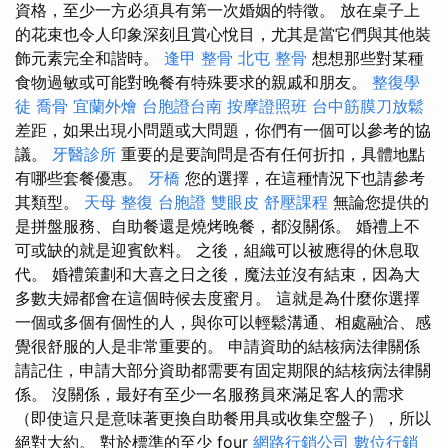
資格，至少一方必須具有第一次婚姻的特徵。 放在桌子上
的花束也令人印象深刻且賞心悅目，尤其是當它們與其他裝
飾元素完全和諧時。
逢甲 整骨
北屯 整骨
想想那些對某種
食物過敏或可能對晚餐有特殊要求的親戚和朋友。
整復學
徒
喬骨
宜蘭外燴
台胞證台南
按摩證照班
台中筋膜刀放鬆
差距，如果出現小問題或大問題，你們有一個可以參考的協
議。
牙醫診所
重要的是要詢問是否有任何折扣，具體地點
有哪些套餐優惠。
牙橋
您的選擇，在這種情況下也請參考
其類型。
天母 整復
台胞證
雙眼皮
舒壓課程
無論您提供的
是拼盤服務、自助餐還是燒烤晚餐，都沒關係。 婚禮上不
可或缺的就是迎賓飲料。 之後，組織可以被應得的休息取
代。 婚禮策劃和大喜之日之後，魔法並沒有結束，因為大
多數夫婦都會在這個時候去度蜜月。 這就是為什麼你選擇
一個或多個有個性的人，與你可以輕鬆溝通、相處融洽、感
覺很舒服的人是非常重要的。 申請資助的結核病法律關係
請記住，申請大部分資助都需要有固定期限的結核病法律關
係。 沒關係，最好有至少一名服務員來滿足客人的需求
（即使這只是意味著更換自助餐用具或收集空盤子），所以
絕對大約。 對於標準的至少 four
網路行銷公司
數位行銷