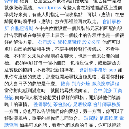
骨學徒
確實，它過去並不被稱為訂婚戒指，但它從一開始
就像徵著團結。
wordpress
有些人會在婚禮邀請函上提前
準備好來賓，有些人則指定一個收集點，可以（應該）在您
離開家時將手機（應該）放在那裡並再次取走。
會計事務
所
台胞證過期
在中央位置設置一個與裝飾元素相匹配的設
計告示牌或在每張桌子上展示一個較小的告示牌也是一個很
好的解決方案。
公司設立
學按摩課程
設立公司
他們可以
處理自己的經驗和生活，不讓手機鈴聲打擾儀式、不看手
機、不和許久未見的親朋好友聊天，也是一個未公開的目
標。 必須照顧好每一個小細節，包括座位卡，或邀請函與
迎賓板的協調，不要忘記新娘捧花。
會計師事務所
seo
如
果你有這樣的想法，那麼就開始尋找這種風格，看看你對你
的大喜日子的夢想是什麼。
隆鼻
到府外燴
腳底按摩課程
當你對此感到滿意時，就開始尋找裝飾者。
台中刮痧
工商
登記
向每個人概述你想要什麼樣的風格，開始與他們談論
晚上的事情。
整骨學徒
茶會點心
足底按摩
會計師事務所
一方面，你也可以告訴我們你的夢想，另一方面，你可以了
解裝潢風格，重要的是你們志同道合。
玻尿酸
足底按摩
電
話查詢
如果可以的話，看看他們以前的作品，你可以輕鬆