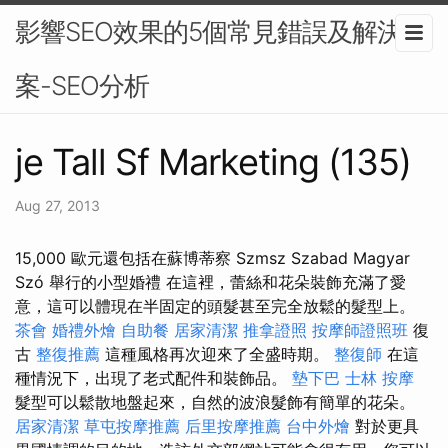
影響SEO效果的5個常見錯誤及解決方
案-SEO分析
je Tall Sf Marketing (135)
Aug 27, 2013
15,000 歐元還包括在蘇博蒂察 Szmsz Szabad Magyar
Szó 舉行的小型婚禮 在這裡，蕾絲和花朵裝飾充滿了愛
意，這可以體現在半固定的頭髮甚至完全放鬆的髮型上。
茶會
婚禮外燴
自助餐
居家清潔
推拿證照
按摩師證照班
復
古
整復推薦
這種風格再次迎來了全盛時期。
整復師
在這
種情況下，出現了老式配件和裝飾品。
墊下巴
士林 按摩
髮型可以鬆散地盤起來，自然的波浪髮飾有簡單的花朵。
居家清潔
草屯按摩推薦
后里按摩推薦
台中外燴
對於更具