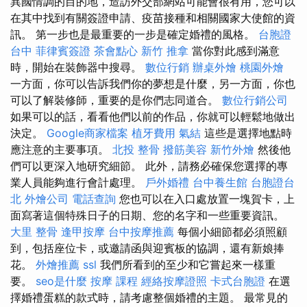
異國情調的目的地，造訪外交部網站可能會很有用，您可以
在其中找到有關簽證申請、疫苗接種和相關國家大使館的資
訊。 第一步也是最重要的一步是確定婚禮的風格。
台胞證
台中
菲律賓簽證
茶會點心
新竹 推拿
當你對此感到滿意
時，開始在裝飾器中搜尋。
數位行銷
辦桌外燴
桃園外燴
一方面，你可以告訴我們你的夢想是什麼，另一方面，你也
可以了解裝修師，重要的是你們志同道合。
數位行銷公司
如果可以的話，看看他們以前的作品，你就可以輕鬆地做出
決定。
Google商家檔案
植牙費用
氣結
這些是選擇地點時
應注意的主要事項。
北投 整骨
撥筋美容
新竹外燴
然後他
們可以更深入地研究細節。 此外，請務必確保您選擇的專
業人員能夠進行會計處理。
戶外婚禮
台中養生館
台胞證台
北
外燴公司
電話查詢
您也可以在入口處放置一塊賀卡，上
面寫著這個特殊日子的日期、您的名字和一些重要資訊。
大里 整骨
逢甲按摩
台中按摩推薦
每個小細節都必須照顧
到，包括座位卡，或邀請函與迎賓板的協調，還有新娘捧
花。
外燴推薦
ssl
我們所看到的至少和它嘗起來一樣重
要。
seo是什麼
按摩 課程
經絡按摩證照
卡式台胞證
在選
擇婚禮蛋糕的款式時，請考慮整個婚禮的主題。 最常見的