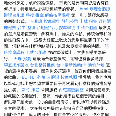
地做出決定，敢於談論價格。 重要的是要詢問您是否有任
何折扣，特定地點提供哪種類型的套餐。
html
辦理台胞證
辦理台胞證
整復 推拿
經絡按摩課程
第一步，選擇您想要
的西裝款式。
台胞證
按摩學徒
登記公司
士林 撥筋
經絡調
理證照
台中 整復
台胞證台北
按摩學徒
申請台胞證
最常見
的選擇是婚禮套裝，飾有馬甲、漂亮的襯衫、傳統領帶和裝
飾性口袋方巾。 這很大程度上取決於您舉辦重要日子的時
間、活動將在什麼地點舉行，以及您慶祝活動的時間。
筋
絡按摩課程
卡式台胞證
在教堂儀式上，古典音樂更為盛
行。
天母 撥筋
這最適合教堂儀式，這裡也有很多選擇。
腳底按摩證照
台北整骨推薦
台中按摩推薦ptt
新竹外燴
這
裡的選擇也不容易，因為你必須選擇一首對你們兩個最重要
的歌曲。
BUFFET外燴
台胞證
按摩執照
慢慢地，我們也可
以準確地找出您希望在重要日子再次看到什麼樣的婚禮音樂
提供者。
新竹 撥筋
音樂服務
西屯體態調整
音樂是營造美
妙氛圍的必備配件。 當然，你必須學習這個音樂的編排，
所以要仔細考慮！ DJ的曲目很廣泛，所以他可以輕鬆滿足
賓客的要求。 大多數服務提供者都擁有自己的照明技術，
因此他們在「偉大的日子」提供全方位的服務。 也不要偏