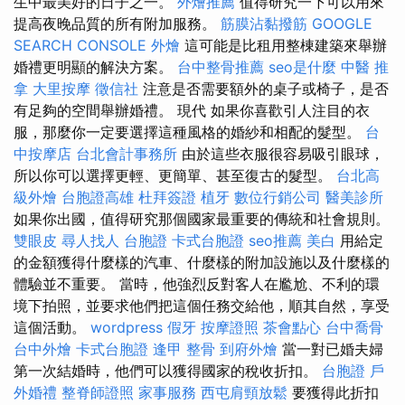
生中最美好的日子之一。
外燴推薦
值得研究一下可以用來
提高夜晚品質的所有附加服務。
筋膜沾黏撥筋
GOOGLE
SEARCH CONSOLE
外燴
這可能是比租用整棟建築來舉辦
婚禮更明顯的解決方案。
台中整骨推薦
seo是什麼
中醫 推
拿
大里按摩
徵信社
注意是否需要額外的桌子或椅子，是否
有足夠的空間舉辦婚禮。 現代 如果你喜歡引人注目的衣
服，那麼你一定要選擇這種風格的婚紗和相配的髮型。
台
中按摩店
台北會計事務所
由於這些衣服很容易吸引眼球，
所以你可以選擇更輕、更簡單、甚至復古的髮型。
台北高
級外燴
台胞證高雄
杜拜簽證
植牙
數位行銷公司
醫美診所
如果你出國，值得研究那個國家最重要的傳統和社會規則。
雙眼皮
尋人找人
台胞證
卡式台胞證
seo推薦
美白
用給定
的金額獲得什麼樣的汽車、什麼樣的附加設施以及什麼樣的
體驗並不重要。 當時，他強烈反對客人在尷尬、不利的環
境下拍照，並要求他們把這個任務交給他，順其自然，享受
這個活動。
wordpress
假牙
按摩證照
茶會點心
台中喬骨
台中外燴
卡式台胞證
逢甲 整骨
到府外燴
當一對已婚夫婦
第一次結婚時，他們可以獲得國家的稅收折扣。
台胞證
戶
外婚禮
整脊師證照
家事服務
西屯肩頸放鬆
要獲得此折扣