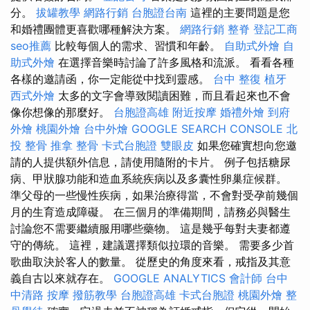
分。
拔罐教學
網路行銷
台胞證台南
這裡的主要問題是您
和婚禮團體更喜歡哪種解決方案。
網路行銷
整脊
登記工商
seo推薦
比較每個人的需求、習慣和年齡。
自助式外燴
自
助式外燴
在選擇音樂時討論了許多風格和流派。 看看各種
各樣的邀請函，你一定能從中找到靈感。
台中 整復
植牙
西式外燴
太多的文字會導致閱讀困難，而且看起來也不會
像你想像的那麼好。
台胞證高雄
附近按摩
婚禮外燴
到府
外燴
桃園外燴
台中外燴
GOOGLE SEARCH CONSOLE
北
投 整骨
推拿 整骨
卡式台胞證
雙眼皮
如果您確實想向您邀
請的人提供額外信息，請使用隨附的卡片。 例子包括糖尿
病、甲狀腺功能和造血系統疾病以及多囊性卵巢症候群。
準父母的一些慢性疾病，如果治療得當，不會對受孕前幾個
月的生育造成障礙。 在三個月的準備期間，請務必與醫生
討論您不需要繼續服用哪些藥物。 這是幾乎每對夫妻都遵
守的傳統。 這裡，建議選擇類似拉環的音樂。 需要多少首
歌曲取決於客人的數量。 從歷史的角度來看，戒指及其意
義自古以來就存在。
GOOGLE ANALYTICS
會計師
台中
中清路 按摩
撥筋教學
台胞證高雄
卡式台胞證
桃園外燴
整