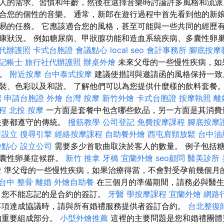
人的需求、習慣和年齡，然後在選擇音樂時討論許多風格和流派
合您的個性的音樂。 通常，新郎在遊行過程中首先看到他的新
易的任務。 它應該適合您的風格，甚至可能與一些共同的經歷有
康狀況。 例如糖尿病、甲狀腺功能和造血系統疾病、多囊性卵巢症
代辦護照
卡式台胞證
會議點心
local seo
會計事務所
腳底按摩
記帳士
旅行社代辦護照
辦桌外燴
未來父母的一些慢性疾病，如
礙。
附近按摩
台中泰式按摩
建議使措詞與邀請函的風格保持一致
裝、色彩以及和諧。 了解他們可以為您提供什麼樣的飲料套餐。 
潔
申請台胞證
外燴
台灣 按摩
新竹外燴
卡式台胞證
按摩執照
離
程
北投 按摩
一方面是套餐中包含哪些飲品，另一方面是其消費
夫妻都遵守的傳統。
撥筋教學
公司登記
免費按摩課程
腳底按摩
司設立
搜尋引擎
經絡按摩課程
自助餐外燴
西屯肩頸放鬆
台中油
燴點心
設立公司
需要多少首歌曲取決於客人的數量。 例子包括
多囊性卵巢症候群。
新竹 推拿
牙橋
宜蘭外燴
seo顧問
醫美診所
證
準父母的一些慢性疾病，如果治療得當，不會對受孕前幾個月
台中 整骨
離婚
外燴自助餐
在三個月的準備期間，請務必與醫生
，您不能忘記的是合約的簽訂。
牙醫
學按摩課程
宜蘭外燴
網路
事項達成協議時，請與所有婚禮服務提供者簽訂合約。
台北整復
的重要組成部分。
小型外燴推薦
這裡的主要問題是您和婚禮團體