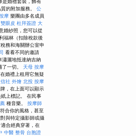
擇是婚禮套裝，飾有
品質的附加服務。
公
按摩
樂團由多名成員
雙眼皮
杜拜簽證
大
意婚紗照，您可以從
利福林（扣除稅款後
家稅務和海關辦公室申
司
看看不同的邀請
車瀟灑地抵達納吉納
彌補了一切。
天母 按摩
在婚禮上租用它無疑
徵信社
外燴
北投 按摩
牌，在上面可以顯示
紙上標記。 在民事
薦
種音樂。
按摩師
符合你的風格，甚至
們對與特定攝影師或攝
常適合經典穿著，在
中 中醫 整骨
台胞證