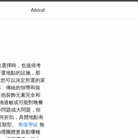
About
 在做出選擇時，也值得考
所選地點的設施，那
礎上您可以決定所選的菜
衫、傳統的領帶和裝
其他裝飾元素完全和
物過敏或可能對晚餐
小問題或大問題，你
何折扣，具體地點有
其類型。
整復學徒
無
婚禮團體更喜歡哪種