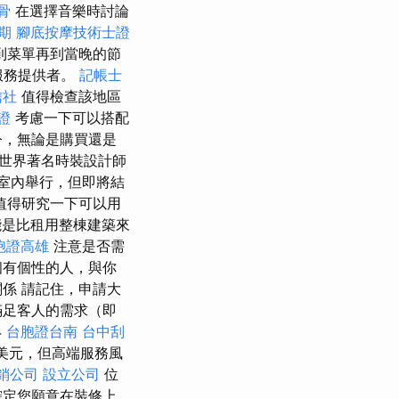
骨
在選擇音樂時討論
期
腳底按摩技術士證
到菜單再到當晚的節
服務提供者。
記帳士
信社
值得檢查該地區
證
考慮一下可以搭配
今，無論是購買還是
世界著名時裝設計師
室內舉行，但即將結
值得研究一下可以用
是比租用整棟建築來
胞證高雄
注意是否需
個有個性的人，與你
係 請記住，申請大
滿足客人的需求（即
4
台胞證台南
台中刮
美元，但高端服務風
銷公司
設立公司
位
確定您願意在裝修上