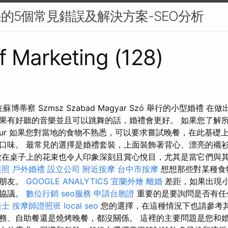
果的5個常見錯誤及解決方案-SEO分析
Sf Marketing (128)
在蘇博蒂察 Szmsz Szabad Magyar Szó 舉行的小型婚禮
果有好聽的音樂並且可以跳舞的話，婚禮會更好。 如果您了解
y four 如果您對當地的食物不熟悉，可以要求嘗試晚餐，在此基
口味。 最常見的選擇是婚禮套裝，上面裝飾著背心、漂亮的襯
放在桌子上的花束也令人印象深刻且賞心悅目，尤其是當它們與
護照
戶外婚禮
設立公司
附近按摩
台中市按摩
想想那些對某種食
和朋友。
GOOGLE ANALYTICS
宜蘭外燴
離婚
差距，如果出現
的協議。
數位行銷
seo服務
申請台胞證
重要的是要詢問是否有任
帳士
按摩師證照班
local seo
您的選擇，在這種情況下也請參考
務、自助餐還是燒烤晚餐，都沒關係。 這裡的主要問題是您和