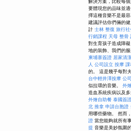
解決方案，比較每個
要體現您的品味並適
擇這種音樂不是最容
建議評估你們倆的健
計
士林 整復
旅行社
行銷課程
天母 整骨
對生育孩子造成障
地的裝飾、我們的服
柬埔寨簽證
居家清
人
公司設立
按摩 課
的。 這是幾乎每對
台中輕井澤按摩
公
似拉環的音樂。
外
造血系統疾病以及
外燴自助餐
泰國簽
北 推拿
申請台胞證
用哪些藥物。 然而
證
當您能夠就所有
提
音樂是美妙氛圍