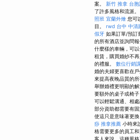
案。
新竹 推拿
台胞
了許多風格和流派。
照班
宜蘭外燴
您可
目。
rwd
台中 中清
假牙
如果訂單/預訂
的所有酒店並詢問
什麼樣的車輛，可以
租賃，購買婚紗不再
的禮服。
數位行銷
婚的夫婦更喜歡在戶
來提高夜晚品質的
舉辦婚禮更明顯的
要額外的桌子或椅子
可以輕鬆溝通、相處
部分資助都需要有固
使這只是意味著更換
痧
推拿推薦
小時來說，
格需要更多的員工和更
客人來說，這種風