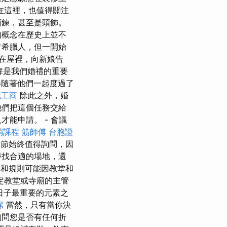
在這裡，也值得關注
項鍊，甚至是頭飾。
的概念在歷史上並不
古希臘人，但一開始
在屋裡，向新娘告
舞是我們婚禮的重要
伴隨著他們一起度過了
記工商
除此之外，婚
他們把這個任務交給
能申請。 - 會議
銷課程
筋師傅
台胞證
節始終值得詢問，因
尋找合適的場地，還
和規則可能因教堂和
定教堂或寺廟的主管
日子最重要的元素之
潔
當然，只有當你決
詢問您是否有任何折