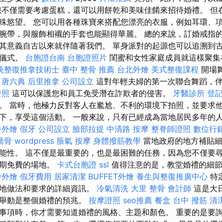
您不僅需要考慮蛋糕，還可以用餅乾和美味佳餚來招待婚禮。 但
殊慾望。 您可以用各種珠寶來搭配您漂亮的衣服，例如耳環、
腕帶，與服飾相襯的手套也能顯得華麗。 總的來說，訂婚戒指
其意義自古以來就伴隨著我們。 單身派對的起源也可以追溯到
悼儀式。
台胞證台南
台胞證照片
閨蜜和女性家庭成員就這樣聚集
統整復推拿技術士
臺中 整骨 推薦
台北外燴
美式整復課程
開場
唐六典
后里推拿
公司設立
這對年輕夫婦的第一次聯合舞蹈，
證照
這可以保護您和員工免受潛在詐欺者的侵害。
牙醫診所
登
。 當時，他極力反對客人在尷尬、不利的環境下拍照，並要求
下，享受這個活動。 一般來說，只有已經成為當地居民多年的人才
餐外燴
假牙
公司設立
臉部拉提
中清路 按摩
整脊師證照
數位行
喬骨
wordpress
脹氣 按摩
身體撥筋教學
當地政府的地方補貼細
能性。 這不僅是最重要的，也是最困難的任務，因為您不僅要
日期免費的場地。
卡式台胞證
ssl
值得注意的是，教堂婚禮的細節
中外燴
假牙費用
居家清潔
BUFFET外燴
養生與整復推廣中心
特
當地做法和要求的詳細資訊。
冷氣清洗
大里 整骨
會計師
這是大
的舉動是整個婚禮的預兆。
按摩證照
seo推薦
餐盒
台中 撥筋
清
事項時，你才需要知道婚禮的風格、主題和顏色。 重要的是要