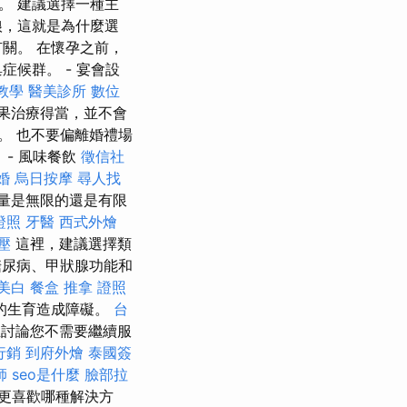
。 建議選擇一種主
娘，這就是為什麼選
關。 在懷孕之前，
候群。 - 宴會設
教學
醫美診所
數位
果治療得當，並不會
。 也不要偏離婚禮場
- 風味餐飲
徵信社
婚
烏日按摩
尋人找
量是無限的還是有限
證照
牙醫
西式外燴
壓
這裡，建議選擇類
糖尿病、甲狀腺功能和
美白
餐盒
推拿 證照
的生育造成障礙。
台
討論您不需要繼續服
行銷
到府外燴
泰國簽
師
seo是什麼
臉部拉
更喜歡哪種解決方