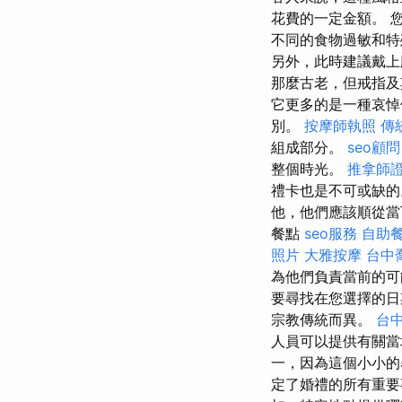
花費的一定金額。 
不同的食物過敏和特
另外，此時建議戴上
那麼古老，但戒指及
它更多的是一種哀
別。
按摩師執照
傳
組成部分。
seo顧問
整個時光。
推拿師
禮卡也是不可或缺的
他，他們應該順從當
餐點
seo服務
自助
照片
大雅按摩
台中
為他們負責當前的可
要尋找在您選擇的
宗教傳統而異。
台
人員可以提供有關
一，因為這個小小
定了婚禮的所有重要