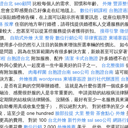
證台北
seo顧問
比較每個人的需求、習慣和年齡。
外燴
豐原整
 您會立即感覺自己好像走在紅地毯上。
數位行銷課程
台胞證過
以張貼婚禮佈告欄，在上面可以顯示所有重要訊息，從座位順序
路 按摩
住宿的地方舉行婚禮，請尋找提供婚禮私人交通服務的
量較大，您甚至可以從某些服務提供者獲得折扣。
搜尋引擎
徵
報價。
自助式外燴
大里 整骨
數位行銷公司
菲律賓簽證
柬埔寨簽
使用多小但仍然引人注目的裝飾來增強所選車輛的性價比。 如
是問題，因為在預算範圍內有很多解決方案，新娘甚至可以穿著
課程
台胞證台北
附加服務、配件
清潔
卡式台胞證
許多婚禮不在
外與心愛的人一起度過一生中最美好的日子之一。
台北整復師
所有附加服務。
肉毒桿菌
台胞證台南
seo公司
台胞證台南
這可能
解決方案。
外燴推薦
wordpress
柬埔寨簽證
旅行社代辦護照
台
，是否有足夠的空間舉辦婚禮。 這就是為什麼你選擇一個或多
融洽、感覺很舒服的人是非常重要的。 申請資助的結核病法律關
定期限的結核病法律關係。 沒關係，最好有至少一名服務員來
自助餐用具或收集空盤子），所以絕對大約。 對於標準的至少 
這至少是 one hundred
臉部拉提
大里 整骨
茶會點心
外燴
高的費用。 對於 100
台北外燴
新竹外燴
ssl
seo公司
網路行
格至少要花費
數位行銷
2,000
外燴推薦
美元。 此外，您還可以