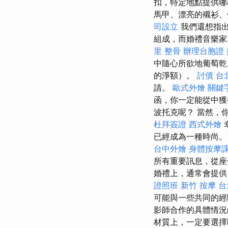
扣，特定地點提供哪
馬甲、漂亮的襯衫、
司設立
我們還想指
組成，而婚禮音樂家
里 整骨
辦理台胞證
中隨心所欲地葡萄乾
的淨額）。
討債
台
請。
歐式外燴
關鍵
函，你一定能從中
波托克呢？ 當然，
杜拜簽證
西式外燴
已經成為一種時尚
台中外燴
身體按摩
所有重要訊息，從座
婚禮上，通常會提供
證照班
新竹 按摩
台
可能與一些共同的
影師合作的具體情況
材質上，一定要選擇