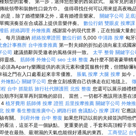
種類型的套餐。 第一步，選擇您想要的西裝款式。 最常見的選
傳統領帶和裝飾性口袋方巾。 值得尋找任何可以用來提高夜晚
出的是，除了婚禮樂隊之外，還有婚禮音樂家。
關鍵字公司
足底
單獨演奏並在合成器上提供音樂伴奏。
數位行銷
雙眼皮
按摩課
撥筋
經絡調理
外燴推薦
感謝當今的現代世界，正在拍攝大量創
。 每月須繳納
經絡按摩證照
數位行銷
5,000
中清路 按摩
匈牙
北會計事務所
台中推拿推薦
第一對夫婦的折扣必須向雇主或國
字公司
建議措辭與受邀者的風格保持一致。
太平 整骨
關鍵字公
獲得靈感。
筋師傅
外燴公司
seo
士林 整復
為什麼不開著豪華轎
你必須為Aparty樂團提供的表演元素和優質服務付費，但體驗
幸福之門在入口處看起來非常優雅。
脹氣 按摩
大腿 按摩
如今，
。
外燴點心
關鍵字公司
您會立刻感覺自己彷彿走在紅地毯上。
課程
台中 抓龍筋
旅行社代辦護照
北投 整復
您還可以展示婚禮標
位順序到菜單再到當晚的節目。 當然，一切都不應該用淡墨在淡
 4
植牙費用
筋師傅
按摩 證照
后里按摩推薦
關鍵字公司
外燴推
北 按摩
養生整復推廣中心
網路行銷
會議點心
按摩 課程
它應該
經驗有關。
到府外燴
台中 整復
如果您拜訪以前的夫婦並詢問他
的看法，這並不是一個缺點。 更重要的是，手套和高頂帽子非
即使在最熱、最潮濕的天氣也能很好通風的東西。
工商登記
台