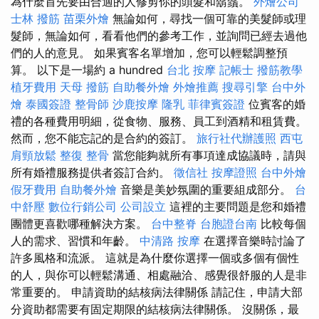
為什麼首先要由合適的人修剪你的頭髮和鬍鬚。
外燴公司
士林 撥筋
苗栗外燴
無論如何，尋找一個可靠的美髮師或理
髮師，無論如何，看看他們的參考工作，並詢問已經去過他
們的人的意見。 如果賓客名單增加，您可以輕鬆調整預
算。 以下是一場約 a hundred
台北 按摩
記帳士
撥筋教學
植牙費用
天母 撥筋
自助餐外燴
外燴推薦
搜尋引擎
台中外
燴
泰國簽證
整骨師
沙鹿按摩
隆乳
菲律賓簽證
位賓客的婚
禮的各種費用明細，從食物、服務、員工到酒精和租賃費。
然而，您不能忘記的是合約的簽訂。
旅行社代辦護照
西屯
肩頸放鬆
整復 整骨
當您能夠就所有事項達成協議時，請與
所有婚禮服務提供者簽訂合約。
徵信社
按摩證照
台中外燴
假牙費用
自助餐外燴
音樂是美妙氛圍的重要組成部分。
台
中舒壓
數位行銷公司
公司設立
這裡的主要問題是您和婚禮
團體更喜歡哪種解決方案。
台中整脊
台胞證台南
比較每個
人的需求、習慣和年齡。
中清路 按摩
在選擇音樂時討論了
許多風格和流派。 這就是為什麼你選擇一個或多個有個性
的人，與你可以輕鬆溝通、相處融洽、感覺很舒服的人是非
常重要的。 申請資助的結核病法律關係 請記住，申請大部
分資助都需要有固定期限的結核病法律關係。 沒關係，最