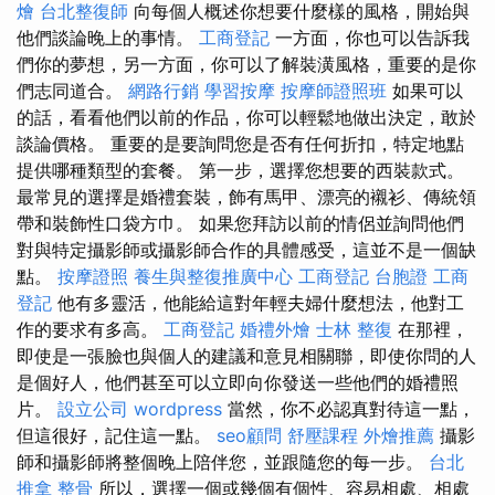
燴
台北整復師
向每個人概述你想要什麼樣的風格，開始與
他們談論晚上的事情。
工商登記
一方面，你也可以告訴我
們你的夢想，另一方面，你可以了解裝潢風格，重要的是你
們志同道合。
網路行銷
學習按摩
按摩師證照班
如果可以
的話，看看他們以前的作品，你可以輕鬆地做出決定，敢於
談論價格。 重要的是要詢問您是否有任何折扣，特定地點
提供哪種類型的套餐。 第一步，選擇您想要的西裝款式。
最常見的選擇是婚禮套裝，飾有馬甲、漂亮的襯衫、傳統領
帶和裝飾性口袋方巾。 如果您拜訪以前的情侶並詢問他們
對與特定攝影師或攝影師合作的具體感受，這並不是一個缺
點。
按摩證照
養生與整復推廣中心
工商登記
台胞證
工商
登記
他有多靈活，他能給這對年輕夫婦什麼想法，他對工
作的要求有多高。
工商登記
婚禮外燴
士林 整復
在那裡，
即使是一張臉也與個人的建議和意見相關聯，即使你問的人
是個好人，他們甚至可以立即向你發送一些他們的婚禮照
片。
設立公司
wordpress
當然，你不必認真對待這一點，
但這很好，記住這一點。
seo顧問
舒壓課程
外燴推薦
攝影
師和攝影師將整個晚上陪伴您，並跟隨您的每一步。
台北
推拿
整骨
所以，選擇一個或幾個有個性、容易相處、相處