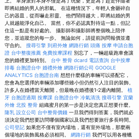
上。 單身派對本身不僅是為了玩樂，更是為了趕走伴隨著
即將結婚的男人的邪氣。 在這種情況下，年輕人會砸碎自
己的器皿，從而嚇走邪靈。 他們鬧得越大，即將結婚的男
人就越能淨化自己。 當然，你不必認真對待這一點，但記
住這一點是有好處的。 攝影師和攝影師將整個晚上陪伴
您，並追蹤您的每一步。 無論如何，請提前詢問報價並遵
守合約。
搜尋引擎
到府外燴
網路行銷
頭痛 按摩
申請台胞
證
台中整復推薦
免費按摩課程
別忘了，一輛超級跑車會讓
您的婚禮更加特別。
台中 整骨 dcard
電話查詢
台中按摩
排毒
台胞證台中
婚禮外燴
網路行銷公司
GOOGLE
ANALYTICS
台胞證台南
想想什麼樣的車輛可以搭配它，
您會為您選擇的車輛添加哪些雖小但仍然引人注目的裝飾。
許多人在婚禮當天離開，但最晚在婚禮後1-2週內離開。
植
牙
台胞證過期
按摩課
台胞證台中
冷氣清洗
搜尋引擎
宜蘭
外燴
北投 整骨
組織蜜月的第一步是決定您真正想要什麼。
隆乳
設立公司
台中整骨價錢
一旦我們得到答案，我們就必
須決定我們想要訪問哪個國家以及我們想要旅行多長時間。
公司登記
如果您不僅有室內場地，還有室外場地，那麼兩
個場地的裝飾風格必須相同。
網路行銷
我們可以用各種蠟