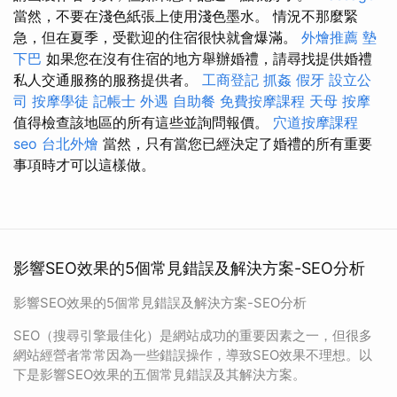
當然，不要在淺色紙張上使用淺色墨水。 情況不那麼緊
急，但在夏季，受歡迎的住宿很快就會爆滿。
外燴推薦
墊
下巴
如果您在沒有住宿的地方舉辦婚禮，請尋找提供婚禮
私人交通服務的服務提供者。
工商登記
抓姦
假牙
設立公
司
按摩學徒
記帳士
外遇
自助餐
免費按摩課程
天母 按摩
值得檢查該地區的所有這些並詢問報價。
穴道按摩課程
seo
台北外燴
當然，只有當您已經決定了婚禮的所有重要
事項時才可以這樣做。
影響SEO效果的5個常見錯誤及解決方案-SEO分析
影響SEO效果的5個常見錯誤及解決方案-SEO分析
SEO（搜尋引擎最佳化）是網站成功的重要因素之一，但很多
網站經營者常常因為一些錯誤操作，導致SEO效果不理想。以
下是影響SEO效果的五個常見錯誤及其解決方案。