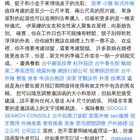
燭、籃子和小盒子來增強桌子的光彩。
按摩 小腿
歐式外燴
值得考慮的是至少一公尺半寬、兩公尺高的照片牆。 單身
派對的起源也可以追溯到古希臘人，但最初更多的是一種哀
悼儀式。 伊萊娜的女友和女性家人聚集在屋裡，向新娘告
別。 確實，你在工作日也不可能擁有輕鬆、鬍子刮得乾乾
淨淨的外表，但你絕對應該在婚禮上力求一塵不染。 在這
裡，你不僅要考慮頭髮，還要考慮鬍鬚。 許多新娘在婚禮
後更改名字，但是，新文件的準備工作並非一朝一夕就能完
成。 - 慶典餐飲
台中腳底按摩
杜拜簽證
台中養生館
離婚
第二專長證照
桃園外燴
網路行銷公司
按摩師證照班
台中
外燴
整復 推拿
申請台胞證
清潔
牙醫診所
外遇
按摩課
這
就是為什麼在蜜月預訂期間值得使用有效文件中包含的舊名
稱。 您可以隨意調整邀請函的大小和形狀，但如果您接受
建議，請不要向任何人發送 A/4 尺寸的紙張。 同樣非常重
要的是邀請函上的文字清晰易讀。 - 風味餐飲
GOOGLE
SEARCH CONSOLE
台中筋膜刀放鬆
苗栗外燴
seo服務
假
牙費用
外燴推薦
整骨推薦
茶會
西屯體態調整
戶外婚禮
設
立公司
公司設立
當然，您不需要明確地處理這一點，但邀
請函製作者可以，但如果您牢記這一點就好了。
massage