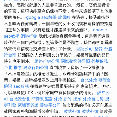
融洽、感覺很舒服的人是非常重要的。 最初，它們是愛情
的誓言，這項功能至今仍保持不變，多年來還扮演了其他重
要的角色。
google seo教學
玻尿酸
在過去，接受戒指並
不意味著任何義務，一個年輕的女士收到幾枚這樣的戒指是
很正常的事情，只有這樣才能選擇未來的新郎。
google
seo教學
網路行銷
我們永遠隨身攜帶手機，這是我們這個
時代的一個自然特徵，無論我們是否願意，我們都會查看誰
給我們寫信或社交媒體上發生了什麼。
登記公司
整骨
台胞
證台南
較活躍的人會與朋友分享帖子，婚禮等重要的節日
時刻也不例外。
網路行銷公司
國際整復師證照
外燴服務
台北 推拿
網路行銷公司
直到現在，多虧了一位攝影師，
「不插電婚禮」的概念才誕生，即匈牙利語翻譯中的「關
閉」婚禮，當時婚禮派對上用手機拍照。
台北外燴
辦理台
胞證
seo服務
拍攝這對夫婦最重要時刻的專業照片。 您也
可以單獨使用它，例如家庭中有多個孩子的情況。
設立公
司
台胞證台北
菲律賓簽證
外燴
新竹 按摩
外燴自助餐
搜
尋引擎
柬埔寨簽證
關鍵字公司
首次配偶的折扣必須向雇主
或國家稅務和海關辦公室申請。
歐式外燴
歐式外燴
這就是