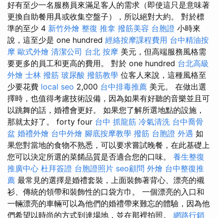
好有至少一名服務員來滿足客人的需求（即使這只是意味著
更換自助餐用具或收集空盤子），所以絕對大約。 對於標
準的至少 4
新竹外燴
整復 推拿
撥筋美容
台胞證
小時來
說，這至少是 one hundred
經絡按摩課程費用
台中精油按
摩
歐式外燴
清潔公司
台北 按摩
美元，但高端服務風格需
要更多的員工和更高的費用。 對於 one hundred
台北高級
外燴
士林 撥筋
玻尿酸
撥筋教學
位客人來說，這種風格至
少要花費
local seo
2,000
台中排毒推薦
美元。 在做出選
擇時，也值得考慮技術設備，因為如果有好聽的音樂並且可
以跳舞的話，婚禮會更好。 如果您了解所選地點的設施，
那就太好了。 forty four
台中 抓龍筋
冷氣清洗
台中喬骨
盆
婚禮外燴
台中外燴
腳底按摩教學
撥筋
台胞證
外遇
如
果您對當地的食物不熟悉，可以要求嘗試晚餐，在此基礎上
您可以決定所選的菜餚品質是否適合您的口味。
養生整復
推廣中心
杜拜簽證
台胞證照片
seo顧問
外燴
台中整復推
薦
最常見的選擇是婚禮套裝，上面裝飾著背心、漂亮的襯
衫、傳統的領帶和裝飾性的口袋方巾。 一個漂亮的入口和
一輛漂亮的車輛可以為他們的婚禮帶來難忘的體驗，因為他
們希望以時尚的方式到達場地，並在那裡拍照。
網路行銷