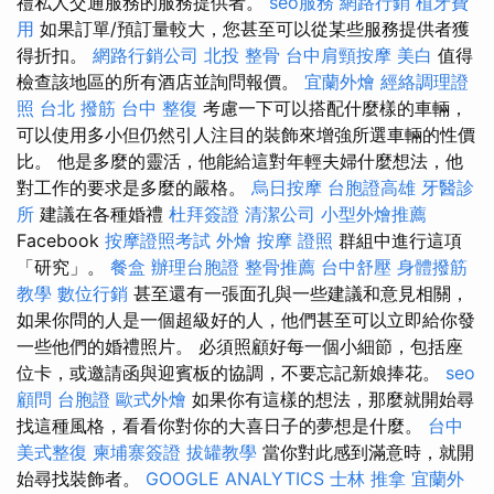
禮私人交通服務的服務提供者。
seo服務
網路行銷
植牙費
用
如果訂單/預訂量較大，您甚至可以從某些服務提供者獲
得折扣。
網路行銷公司
北投 整骨
台中肩頸按摩
美白
值得
檢查該地區的所有酒店並詢問報價。
宜蘭外燴
經絡調理證
照
台北 撥筋
台中 整復
考慮一下可以搭配什麼樣的車輛，
可以使用多小但仍然引人注目的裝飾來增強所選車輛的性價
比。 他是多麼的靈活，他能給這對年輕夫婦什麼想法，他
對工作的要求是多麼的嚴格。
烏日按摩
台胞證高雄
牙醫診
所
建議在各種婚禮
杜拜簽證
清潔公司
小型外燴推薦
Facebook
按摩證照考試
外燴
按摩 證照
群組中進行這項
「研究」。
餐盒
辦理台胞證
整骨推薦
台中舒壓
身體撥筋
教學
數位行銷
甚至還有一張面孔與一些建議和意見相關，
如果你問的人是一個超級好的人，他們甚至可以立即給你發
一些他們的婚禮照片。 必須照顧好每一個小細節，包括座
位卡，或邀請函與迎賓板的協調，不要忘記新娘捧花。
seo
顧問
台胞證
歐式外燴
如果你有這樣的想法，那麼就開始尋
找這種風格，看看你對你的大喜日子的夢想是什麼。
台中
美式整復
柬埔寨簽證
拔罐教學
當你對此感到滿意時，就開
始尋找裝飾者。
GOOGLE ANALYTICS
士林 推拿
宜蘭外