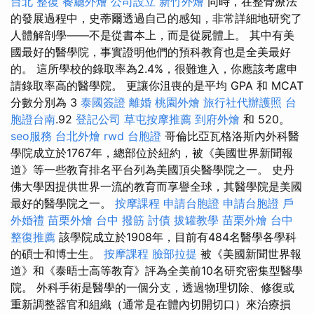
台北 整復
餐廳外燴
公司設立
新竹外燴
同時，在整骨療法
的發展過程中，史蒂爾透過自己的感知，非常詳細地研究了
人體解剖學——不是從書本上，而是從屍體上。 其中有美
國最好的醫學院，事實證明他們的預科教育也是全美最好
的。 這所學校的錄取率為2.4%，很難進入，你應該考慮申
請錄取率高的醫學院。 更讓你沮喪的是平均 GPA 和 MCAT
分數分別為 3
泰國簽證
離婚
桃園外燴
旅行社代辦護照
台
胞證台南
.92
登記公司
草屯按摩推薦
到府外燴
和 520。
seo服務
台北外燴
rwd
台胞證
哥倫比亞瓦格洛斯內外科醫
學院成立於1767年，總部位於紐約，被《美國世界新聞報
道》等一些教育排名平台列為美國頂尖醫學院之一。 史丹
佛大學因提供世界一流的教育而享譽全球，其醫學院是美國
最好的醫學院之一。
按摩課程
申請台胞證
申請台胞證
戶
外婚禮
苗栗外燴
台中 撥筋
討債
拔罐教學
苗栗外燴
台中
整復推薦
該學院成立於1908年，目前有484名醫學各學科
的碩士和博士生。
按摩課程
臉部拉提
被《美國新聞世界報
道》和《泰晤士高等教育》評為全美前10名研究密集型醫學
院。 外科手術是醫學的一個分支，透過物理切除、修復或
重新調整器官和組織（通常是在體內切開切口）來治療損