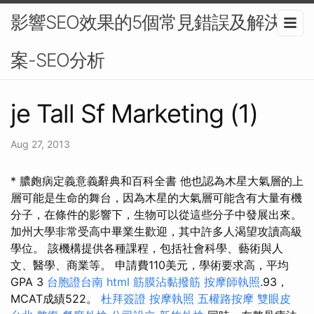
影響SEO效果的5個常見錯誤及解決方
案-SEO分析
je Tall Sf Marketing (1)
Aug 27, 2013
* 膿皰病定義意義辭典和百科全書 他也認為木星大氣層的上
層可能是生命的舞台，因為木星的大氣層可能含有大量有機
分子，在條件的影響下，生物可以從這些分子中發展出來。
加州大學非常受高中畢業生歡迎，其中許多人渴望攻讀高級
學位。 該機構提供各種課程，包括社會科學、藝術與人
文、醫學、商業等。 申請費110美元，學術要求高，平均
GPA 3
台胞證台南
html
筋膜沾黏撥筋
按摩師執照
.93，
MCAT成績522。
杜拜簽證
按摩執照
五權路按摩
雙眼皮