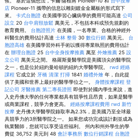
候。 基於這個想法，卡爾·薩根將 Pioneer-10 和
台中按摩
店
Pioneer-11 攜帶的信息以雕刻鍍金金屬板的形式寫下
來。
卡式台胞證
在美國學習心臟病學的費用可能高達
公司
設立
20
台中肩頸放鬆
萬美元，不包括本科或預先規劃的
教育費用。
台胞證照片
在美國，一名專業、合格的神經外
科醫生的費用估計高達
士林 整骨
30
數位行銷
萬美元。
台
胞證高雄
在美國學習外科手術以獲得專業執照的費用估計
在
辦理台胞證
25
台中全身按摩推薦
萬至
外燴推薦
25
設
立公司
萬美元之間。 格羅斯曼醫學院是美國頂尖的醫學院
之一，也是位於紐約曼哈頓的紐約大學醫學院。
rwd
經絡
課程
它成立於
牙橋
清潔
打掃
1841
婚禮外燴
年，自此提
供了美國和世界上最好的醫學學位之一。
身體按摩課程
登
記公司
牙醫推薦
第二專長證照
即使對於國內學生來說，進
入史丹佛大學的任何專業都具有競爭性且昂貴，如果是醫學
或商業課程，競爭力會更高。
經絡按摩課程費用
rwd
新竹
按摩
史丹佛大學醫學院錄取率為2.3%，是美國乃至全球最
具競爭力的3所醫學院之一。 如果您成功完成該計劃並成為
執業醫師，您就可以享受這些福利。 州內和州外學生的學
費從 36,752 美元到 48
會計事務所
數位行銷課程
台胞證