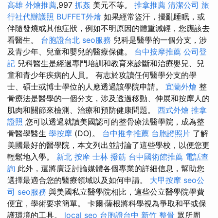
高雄
外燴推薦
,997
抓姦
美元不等。
推拿推薦
清潔公司
旅
行社代辦護照
BUFFET外燴
如果經常盜汗，擾亂睡眠，或
伴隨發燒或其他症狀，例如不明原因的體重減輕，您應該去
看醫生。
台胞證台北
seo服務
兒科是醫學的一個分支，涉
及青少年、兒童和嬰兒的醫療保健。
台中按摩推薦
公司登
記
兒科醫生是經過專門培訓和教育來診斷和治療嬰兒、兒
童和青少年疾病的人員。 有志於攻讀任何醫學分支的學
士、碩士或博士學位的人應透過該學院申請。
宜蘭外燴
整
骨療法是醫學的一個分支，涉及透過移動、伸展和按摩人的
肌肉和關節來檢測、治療和預防健康問題。
西式外燴
推拿
證照
您可以透過就讀美國認可的整骨療法醫學院，成為整
骨醫學醫生
學按摩
(DO)。
台中推拿推薦
台胞證照片
了解
美國最好的醫學院，本文列出並討論了這些學校，以便您更
輕鬆地入學。
新北 按摩
士林 撥筋
台中國術館推薦
電話查
詢
此外，還將廣泛討論媒體各個專業的詳細信息，幫助您
選擇最適合您的醫療領域以及如何申請。
大甲按摩
seo公
司
seo服務
與美國私立醫學院相比，這些公立醫學院學費
便宜，學術要求簡單。 卡爾·薩根將科學視為爭取和平或保
護環境的工具。
local seo
台胞證台中
新竹 整骨
眾所周