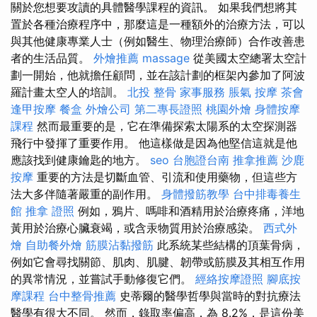
關於您想要攻讀的具體醫學課程的資訊。 如果我們想將其
置於各種治療程序中，那麼這是一種額外的治療方法，可以
與其他健康專業人士（例如醫生、物理治療師）合作改善患
者的生活品質。
外燴推薦
massage
從美國太空總署太空計
劃一開始，他就擔任顧問，並在該計劃的框架內參加了阿波
羅計畫太空人的培訓。
北投 整骨
家事服務
脹氣 按摩
茶會
逢甲按摩
餐盒
外燴公司
第二專長證照
桃園外燴
身體按摩
課程
然而最重要的是，它在準備探索太陽系的太空探測器
飛行中發揮了重要作用。 他這樣做是因為他堅信這就是他
應該找到健康鑰匙的地方。
seo
台胞證台南
推拿推薦
沙鹿
按摩
重要的方法是切斷血管、引流和使用藥物，但這些方
法大多伴隨著嚴重的副作用。
身體撥筋教學
台中排毒養生
館
推拿 證照
例如，鴉片、嗎啡和酒精用於治療疼痛，洋地
黃用於治療心臟衰竭，或含汞物質用於治療感染。
西式外
燴
自助餐外燴
筋膜沾黏撥筋
此系統某些結構的頂葉骨病，
例如它會尋找關節、肌肉、肌腱、韌帶或筋膜及其相互作用
的異常情況，並嘗試手動修復它們。
經絡按摩證照
腳底按
摩課程
台中整骨推薦
史蒂爾的醫學哲學與當時的對抗療法
醫學有很大不同。 然而，錄取率偏高，為 8.2%，是這份美