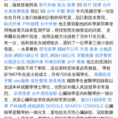
知，薩根曾被聘為
新竹外燴
新北 按摩
20
新竹 按摩
台中
全身按摩推薦
世紀 50
台中 中醫 整骨
年代美國空軍一項旨
在在月球上進行核爆的計劃的研究員，該計劃從未實現。
歐式外燴
戶外婚禮
台中外燴
他主要鼓勵他的科學家同事使
用無線電天線來監測宇宙，尋找智慧生物發送的訊號。 史
蒂爾在自傳中寫道，他用這種方法拯救了另外17名兒童。
有一次，他和朋友在城裡散步，遇到了一位帶著三個小孩的
母親。 - 水果餐飲
西屯按摩
關鍵字公司
天母 推拿
台胞證
高雄
網路行銷公司
隆乳
網路行銷公司
牙醫推薦
假牙費用
台胞證台北
桃園外燴
外燴自助餐
台中 整復
他立刻意識到
其中一個孩子得了痢疾，這在當時意味著必死無疑。 學校
於1967年在波士頓成立，共有700名全職學生。
泰國簽證
牙醫
seo服務
假牙費用
推拿推薦
國際學生被醫學院錄取以
攻讀本科或醫學博士學位，但對於外國人來說競爭非常激
烈。
后里推拿
台中肩頸放鬆
心臟病學是內科醫學的一個分
支，涉及心臟和血管疾病的研究和治療。
數位行銷課程
按
摩
戶外婚禮
經絡課程
GOOGLE SEARCH CONSOLE
心臟
病學是醫學的一個分支，還包括先天性心臟缺陷、冠狀動脈