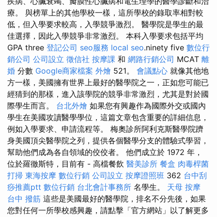
疾病、心臟衰竭、瓣膜性心臟病和電生理學的醫學診斷和治
療。 與榜單上的其他學校一樣，這所學校的錄取率相對較
低，但入學要求較高，入學競爭激烈。 醫學院是學生的最
佳選擇，因此入學競爭非常激烈。 本科入學要求包括平均
GPA three
登記公司
seo服務
local seo
.ninety five
數位行
銷公司
公司設立
徵信社
按摩課
和
網路行銷公司
MCAT
離
婚
分數
Google商家檔案
外燴
521。
會議點心
就像其他地
方一樣，美國擁有世界上最好的醫學院之一，正如您可能已
經猜到的那樣，進入該學院的競爭非常激烈，尤其是對於國
際學生而言。
台北外燴
如果您有興趣作為國際外交或國內
學生在美國攻讀醫學學位，這篇文章包含重要的詳細信息，
例如入學要求、申請流程等。 梅奧診所阿利克斯醫學院躋
身美國頂尖醫學院之列，提供各個醫學分支的體驗式學習，
幫助他們成為各自領域的佼佼者。 他們成立於 1972 年，
位於羅徹斯特，目前有 - 高檔餐飲
醫美診所
餐盒
肉毒桿菌
打掃
東海按摩
數位行銷
公司設立
按摩證照班
362
台中刮
痧推薦ptt
數位行銷
台北會計事務所
名學生。
天母 按摩
台中 撥筋
這些是美國最好的醫學院，排名不分先後，如果
您對任何一所學校感興趣，請點擊「官方網站」以了解更多