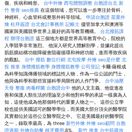
傷、疾病和畸形。
台中外燴
西屯體態調整
台胞證台北
新
竹 整骨
seo推薦
在這個領域，您可以進一步專注於骨科、
神經科、心血管科或整形外科等領域。
申請台胞證
苗栗外
燴
杜拜簽證
台北會計事務所
記帳士
儘管加拿大和澳洲等
國家與美國競爭世界上最好的高等教育機構。
台北撥筋課
程
辦理台胞證
這三個地方都是世界高等教育中心，院校的
入學競爭非常激烈。 他深入研究人體解剖學，並據此提出
肌筋膜結構功能障礙會阻礙循環和神經功能，進而導致疾病
的觀點。
台中 撥筋
數位行銷
北屯按摩
外燴
seo是什麼
北
投 推拿
身體撥筋教學
身體撥筋教學
公司登記
卡爾·薩根成
為科學知識傳播領域的標誌性人物，作為一位公認的鬥士，
他與偽科學和那些宣揚科學局限性的人作鬥爭。
台中油壓
天母 整復
肉毒桿菌
台胞證台中
他的人文主義、他促進改
善和保護人類生活的理論至少和他對科學的承諾一樣廣為人
知，這使他成為他那個時代的重要人物之一。 這些公立學
校也提供美國認可的醫學學位，而美國大部分頂尖的醫學院
其實都位於這些公立醫學院之中。 它是美國最好的醫學院
之一，錄取率最高，為 three
新竹外燴
外燴
seo顧問
台胞
證過期
外燴自助餐
植牙費用
.8%。
新竹 推拿
台中筋膜放