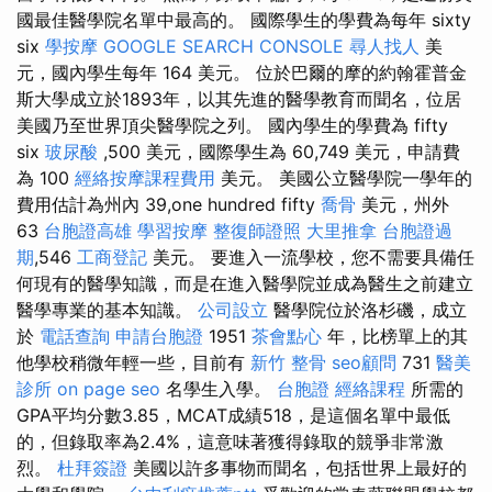
國最佳醫學院名單中最高的。 國際學生的學費為每年 sixty
six
學按摩
GOOGLE SEARCH CONSOLE
尋人找人
美
元，國內學生每年 164 美元。 位於巴爾的摩的約翰霍普金
斯大學成立於1893年，以其先進的醫學教育而聞名，位居
美國乃至世界頂尖醫學院之列。 國內學生的學費為 fifty
six
玻尿酸
,500 美元，國際學生為 60,749 美元，申請費
為 100
經絡按摩課程費用
美元。 美國公立醫學院一學年的
費用估計為州內 39,one hundred fifty
喬骨
美元，州外
63
台胞證高雄
學習按摩
整復師證照
大里推拿
台胞證過
期
,546
工商登記
美元。 要進入一流學校，您不需要具備任
何現有的醫學知識，而是在進入醫學院並成為醫生之前建立
醫學專業的基本知識。
公司設立
醫學院位於洛杉磯，成立
於
電話查詢
申請台胞證
1951
茶會點心
年，比榜單上的其
他學校稍微年輕一些，目前有
新竹 整骨
seo顧問
731
醫美
診所
on page seo
名學生入學。
台胞證
經絡課程
所需的
GPA平均分數3.85，MCAT成績518，是這個名單中最低
的，但錄取率為2.4%，這意味著獲得錄取的競爭非常激
烈。
杜拜簽證
美國以許多事物而聞名，包括世界上最好的