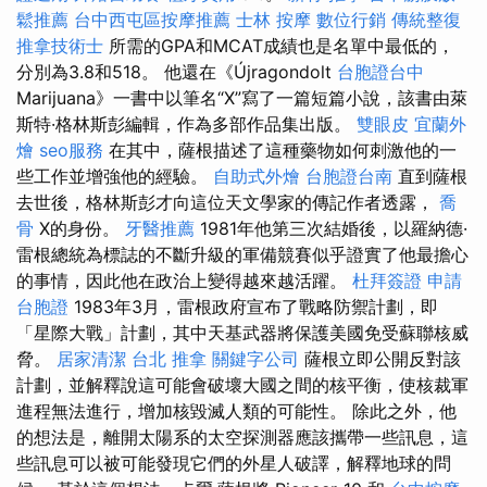
鬆推薦
台中西屯區按摩推薦
士林 按摩
數位行銷
傳統整復
推拿技術士
所需的GPA和MCAT成績也是名單中最低的，
分別為3.8和518。 他還在《Újragondolt
台胞證台中
Marijuana》一書中以筆名“X”寫了一篇短篇小說，該書由萊
斯特·格林斯彭編輯，作為多部作品集出版。
雙眼皮
宜蘭外
燴
seo服務
在其中，薩根描述了這種藥物如何刺激他的一
些工作並增強他的經驗。
自助式外燴
台胞證台南
直到薩根
去世後，格林斯彭才向這位天文學家的傳記作者透露，
喬
骨
X的身份。
牙醫推薦
1981年他第三次結婚後，以羅納德·
雷根總統為標誌的不斷升級的軍備競賽似乎證實了他最擔心
的事情，因此他在政治上變得越來越活躍。
杜拜簽證
申請
台胞證
1983年3月，雷根政府宣布了戰略防禦計劃，即
「星際大戰」計劃，其中天基武器將保護美國免受蘇聯核威
脅。
居家清潔
台北 推拿
關鍵字公司
薩根立即公開反對該
計劃，並解釋說這可能會破壞大國之間的核平衡，使核裁軍
進程無法進行，增加核毀滅人類的可能性。 除此之外，他
的想法是，離開太陽系的太空探測器應該攜帶一些訊息，這
些訊息可以被可能發現它們的外星人破譯，解釋地球的問